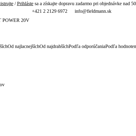
istrujte
/
Prihláste
sa a získajte dopravu zadarmo pri objednávke nad 50
+421 2 2129 6972
info@fieldmann.sk
T POWER 20V
ších
Od najlacnejších
Od najdrahších
Podľa odporúčania
Podľa hodnoten
jov