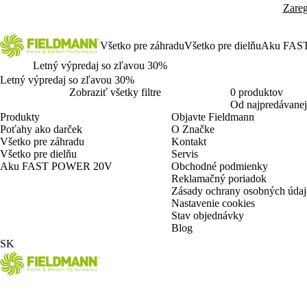
Zareg
Všetko pre záhradu
Všetko pre dielňu
Aku FAS
Letný výpredaj so zľavou 30%
Letný výpredaj so zľavou 30%
Zobraziť všetky filtre
0 produktov
Od najpredávanej
Produkty
Objavte Fieldmann
Poťahy ako darček
O Značke
Všetko pre záhradu
Kontakt
Všetko pre dielňu
Servis
Aku FAST POWER 20V
Obchodné podmienky
Reklamačný poriadok
Zásady ochrany osobných úda
Nastavenie cookies
Stav objednávky
Blog
SK