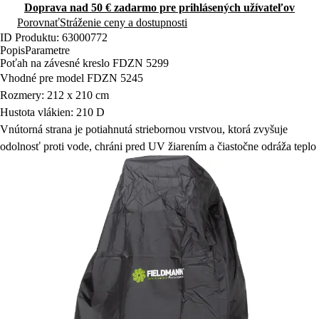
Doprava nad 50 € zadarmo pre prihlásených užívateľov
Porovnať
Stráženie ceny a dostupnosti
ID Produktu: 63000772
Popis
Parametre
Poťah na závesné kreslo FDZN 5299
Vhodné pre model FDZN 5245
Rozmery: 212 x 210 cm
Hustota vlákien: 210 D
Vnútorná strana je potiahnutá striebornou vrstvou, ktorá zvyšuje
odolnosť proti vode, chráni pred UV žiarením a čiastočne odráža teplo