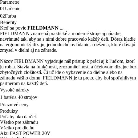
Parametre
01
Určenie
02
Farba
Benefity
Keď sa povie
FIELDMANN ...
FIELDMANN znamená praktické a moderné stroje aj náradie,
navrhnuté tak, aby sa s nimi dobre pracovalo každý deň. Dôraz kladie
na ergonomický dizajn, jednoduché ovládanie a riešenia, ktoré dávajú
zmysel v dielni aj na záhrade.
Názov FIELDMANN vyjadruje náš prístup k práci aj k ľuďom, ktorí
ju robia. Stavia na funkčnosti, zrozumiteľnosti a účelovom dizajne bez
zbytočných zložitostí. Či už ide o vybavenie do dielne alebo na
záhradu vášho domu, FIELDMANN je tu preto, aby bol spoľahlivým
partnerom na každý deň.
Vysoké nároky
1 batéria 40 strojov
Priaznivé ceny
Produkty
Poťahy ako darček
Všetko pre záhradu
Všetko pre dielňu
Aku FAST POWER 20V