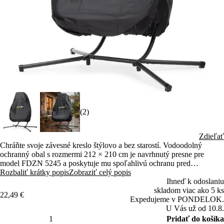
(2)
Zdieľať
Chráňte svoje závesné kreslo štýlovo a bez starostí. Vodoodolný
ochranný obal s rozmermi 212 × 210 cm je navrhnutý presne pre
model FDZN 5245 a poskytuje mu spoľahlivú ochranu pred
nepriaznivým počasím, UV žiarením aj nečistotami, vďaka čomu si
Rozbaliť krátky popis
Zobraziť celý popis
zachová skvelý vzhľad aj funkčnosť po dlhú dobu.
Ihneď k odoslaniu
skladom viac ako 5 ks
22,49 €
Expedujeme v PONDELOK.
U Vás už od 10.8.
Pridať do košíka