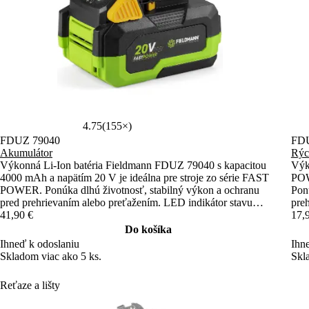
4.75
(155×)
FDUZ 79040
FDU
Akumulátor
Rýc
Výkonná Li-Ion batéria Fieldmann FDUZ 79040 s kapacitou
Výk
4000 mAh a napätím 20 V je ideálna pre stroje zo série FAST
POW
POWER. Ponúka dlhú životnosť, stabilný výkon a ochranu
Pon
pred prehrievaním alebo preťažením. LED indikátor stavu
pre
nabitia zabezpečuje jednoduchú kontrolu.
41,90 €
17,
Do košíka
Ihneď k odoslaniu
Ihn
Skladom viac ako 5 ks.
Skl
Reťaze a lišty