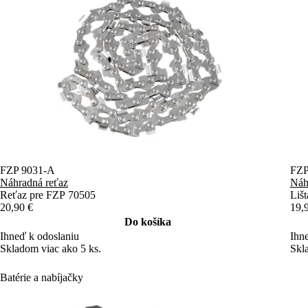
FZP 9031-A
FZP
Náhradná reťaz
Náhr
Reťaz pre FZP 70505
Liš
20,90 €
19,
Do košíka
Ihneď k odoslaniu
Ihn
Skladom viac ako 5 ks.
Skl
Batérie a nabíjačky