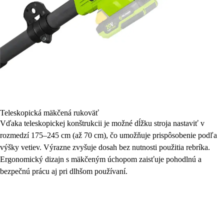
Teleskopická mäkčená rukoväť
Vďaka teleskopickej konštrukcii je možné dĺžku stroja nastaviť v
rozmedzí 175–245 cm (až 70 cm), čo umožňuje prispôsobenie podľa
výšky vetiev. Výrazne zvyšuje dosah bez nutnosti použitia rebríka.
Ergonomický dizajn s mäkčeným úchopom zaisťuje pohodlnú a
bezpečnú prácu aj pri dlhšom používaní.