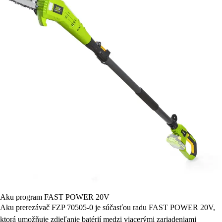
Aku program FAST POWER 20V
Aku prerezávač FZP 70505-0 je súčasťou radu FAST POWER 20V,
ktorá umožňuje zdieľanie batérií medzi viacerými zariadeniami
Fieldmann. Kompatibilné s akumulátormi FDUZ 79020 (2 Ah),