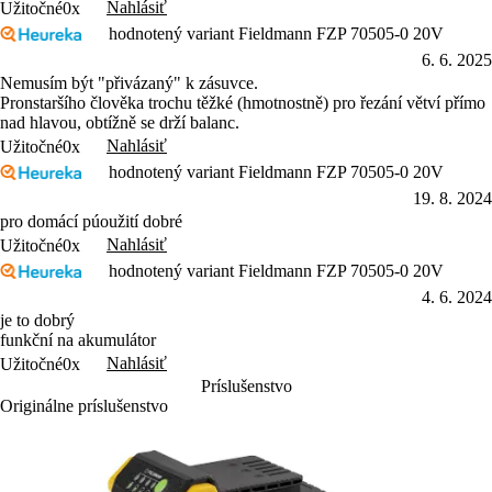
hodnotený variant Fieldmann FZP 70505-0 20V
6. 6. 2025
Nemusím být "přivázaný" k zásuvce.
Pronstaršího člověka trochu těžké (hmotnostně) pro řezání větví přímo
nad hlavou, obtížně se drží balanc.
Nahlásiť
Užitočné
0x
hodnotený variant Fieldmann FZP 70505-0 20V
19. 8. 2024
pro domácí púoužití dobré
Nahlásiť
Užitočné
0x
hodnotený variant Fieldmann FZP 70505-0 20V
4. 6. 2024
je to dobrý
funkční na akumulátor
Nahlásiť
Užitočné
0x
Príslušenstvo
Originálne príslušenstvo