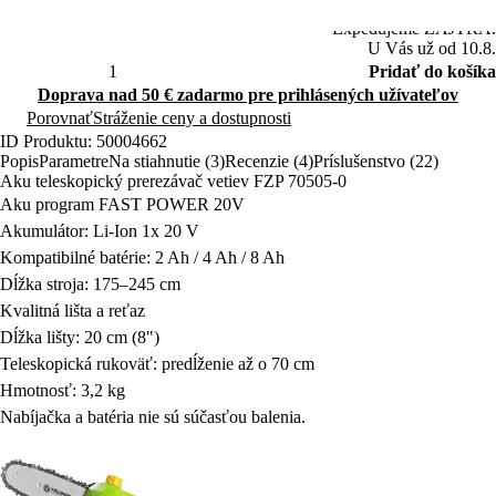
U Vás už od 10.8.
Pridať do košíka
Doprava nad 50 € zadarmo pre prihlásených užívateľov
Porovnať
Stráženie ceny a dostupnosti
ID Produktu: 50004662
Popis
Parametre
Na stiahnutie (3)
Recenzie (4)
Príslušenstvo (22)
Aku teleskopický prerezávač vetiev FZP 70505-0
Aku program FAST POWER 20V
Akumulátor: Li-Ion 1x 20 V
Kompatibilné batérie: 2 Ah / 4 Ah / 8 Ah
Dĺžka stroja: 175–245 cm
Kvalitná lišta a reťaz
Dĺžka lišty: 20 cm (8")
Teleskopická rukoväť: predĺženie až o 70 cm
Hmotnosť: 3,2 kg
Nabíjačka a batéria nie sú súčasťou balenia.