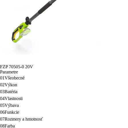
FZP 70505-0 20V
Parametre
01
Všeobecné
02
Výkon
03
Batéria
04
Vlastnosti
05
Výbava
06
Funkcie
07
Rozmery a hmotnosť
08
Farba
FZP 70505-0 20V