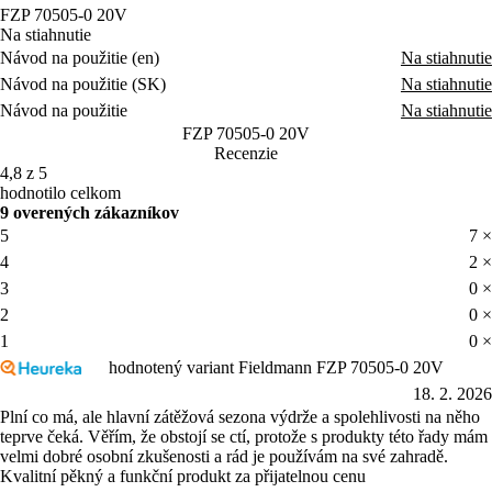
Na stiahnutie
Návod na použitie (en)
Na stiahnutie
Návod na použitie (SK)
Na stiahnutie
Návod na použitie
Na stiahnutie
FZP 70505-0 20V
Recenzie
4,8 z 5
hodnotilo celkom
9 overených zákazníkov
5
7 ×
4
2 ×
3
0 ×
2
0 ×
1
0 ×
hodnotený variant Fieldmann FZP 70505-0 20V
18. 2. 2026
Plní co má, ale hlavní zátěžová sezona výdrže a spolehlivosti na něho
teprve čeká. Věřím, že obstojí se ctí, protože s produkty této řady mám
velmi dobré osobní zkušenosti a rád je používám na své zahradě.
Kvalitní pěkný a funkční produkt za přijatelnou cenu
Nahlásiť
Užitočné
0x