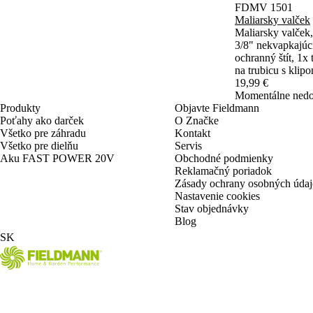
FDMV 1501
Maliarsky valček
Maliarsky valček,
3/8" nekvapkajúci
ochranný štít, 1x 
na trubicu s klip
19,99 €
Momentálne nedo
Produkty
Objavte Fieldmann
Poťahy ako darček
O Značke
Všetko pre záhradu
Kontakt
Všetko pre dielňu
Servis
Aku FAST POWER 20V
Obchodné podmienky
Reklamačný poriadok
Zásady ochrany osobných úda
Nastavenie cookies
Stav objednávky
Blog
SK