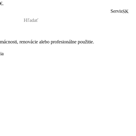
€.
Servis
SK
mácnosti, renovácie alebo profesionálne pou
žitie.
ia