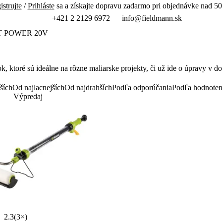
istrujte
/
Prihláste
sa a získajte dopravu zadarmo pri objednávke nad 50
+421 2 2129 6972
info@fieldmann.sk
T POWER 20V
k, ktoré sú ideálne na rôzne maliarske projekty,
či už ide o
úpravy v do
ších
Od najlacnejších
Od najdrahších
Podľa odporúčania
Podľa hodnoten
Výpredaj
2.3
(3×)