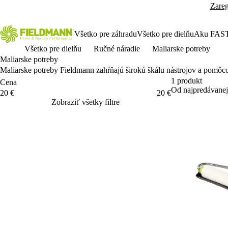
Zareg
Všetko pre záhradu
Všetko pre dielňu
Aku FAS
Všetko pre dielňu
Ručné náradie
Maliarske potreby
Maliarske potreby
Maliarske potreby Fieldmann zahŕňaj
ú
širok
ú
šk
álu nástrojov a pomôco
1 produkt
Cena
Od najpredávanej
Cena
20 €
20 €
Zobraziť všetky filtre