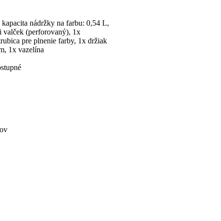
 kapacita nádržky na farbu: 0,54 L,
 valček (perforovaný), 1x
trubica pre plnenie farby, 1x držiak
om, 1x vazelína
stupné
jov