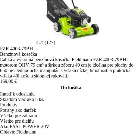
4.75
(12×)
FZR 4003-79BH
Benzínová kosačka
Ľahká a výkonná benzínová kosačka Fieldmann FZR 4003-79BH s
motorom OHV 79 cm³ a šírkou záberu 40 cm je ideálna pre plochy do
650 m². Jednoduchá manipulácia vďaka nízkej hmotnosti a praktická
vďaka 40l košu a sklopnej rukoväti.
169,00 €
Do košíka
Ihneď k odoslaniu
Skladom viac ako 5 ks.
Produkty
Poťahy ako darček
Všetko pre záhradu
Všetko pre dielňu
Aku FAST POWER 20V
Objavte Fieldmann