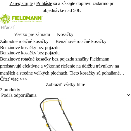
Zaregistrujte
/
Prihláste
sa a získajte dopravu zadarmo pri
objednávke nad 50€.
Všetko pre záhradu
Kosačky
Záhradné rotačné kosačky
Benzínové rotačné kosačky
Benzínové kosačky bez pojazdu
Benzínové kosačky bez pojazdu
Benzínové rotačné kosačky bez pojazdu značky Fieldmann
predstavujú efektívne a výkonné riešenie na údržbu trávnikov na
menších a stredne veľkých plochách. Tieto kosačky sú poháňané
Čítať viac >>>
spaľovacími motormi, čo zaručuje vysoký výkon a schopnosť
Zobraziť všetky filtre
efektívne kosiť aj hustejšiu alebo dlhšiu trávu.
2 produkty