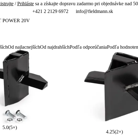
istrujte
/
Prihláste
sa a získajte dopravu zadarmo pri objednávke nad 50
+421 2 2129 6972
info@fieldmann.sk
T POWER 20V
ších
Od najlacnejších
Od najdrahších
Podľa odporúčania
Podľa hodnoten
5.0
(5×)
4.25
(2×)