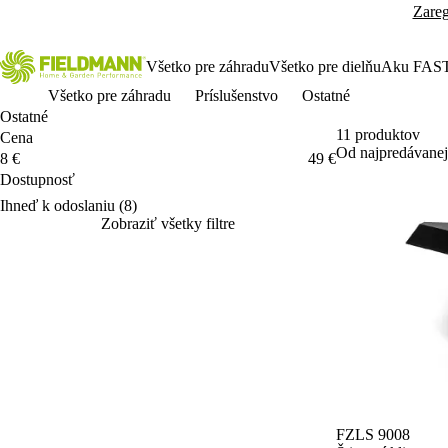
Zareg
Všetko pre záhradu
Všetko pre dielňu
Aku FAS
Všetko pre záhradu
Príslušenstvo
Ostatné
Ostatné
11 produktov
Cena
Od najpredávanej
Cena
8 €
49 €
Dostupnosť
Dostupnosť
Ihneď k odoslaniu
(8)
Zobraziť všetky filtre
FZLS 9008