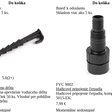
Do košíka
Do košíka
u
Ihneď k odoslaniu
 5 ks.
Skladom viac ako 5 ks.
5.0
(2×)
FVC 9002
mu drôtu
Hadicové pripojenie čerpadla
na upevnenie vodiaceho drôtu
Hadicové pripojenie čerpadla, kom
iek 50 ks. Vhodné pre približne
5015-EK
drôtu
7,99 €
Momentálne nedostupné
stupné