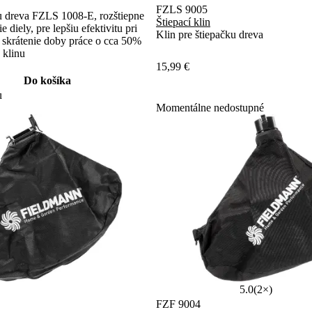
FZLS 9005
ku dreva FZLS 1008-E, rozštiepne
Štiepací klin
 diely, pre lepšiu efektivitu pri
Klin pre štiepačku dreva
 skrátenie doby práce o cca 50%
 klinu
15,99 €
Do košíka
u
Momentálne nedostupné
5.0
(2×)
FZF 9004