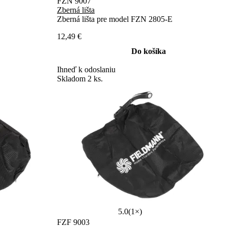
FZN 9007
Zberná lišta
Zberná lišta pre model FZN 2805-E
12,49 €
Do košíka
Ihneď k odoslaniu
Skladom 2 ks.
5.0
(1×)
FZF 9003