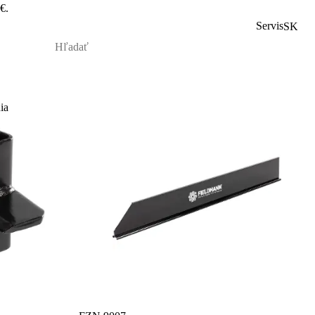
€.
Servis
SK
ia