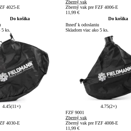
Zberný vak
FZF 4025-E
Zberný vak pre FZF 4006-E
11,99 €
Do košíka
Do košíka
u
Ihneď k odoslaniu
 5 ks.
Skladom viac ako 5 ks.
4.45
(11×)
4.75
(2×)
FZF 9001
Zberný vak
FZF 4030-E
Zberný vak pre FZF 4008-E
11,99 €