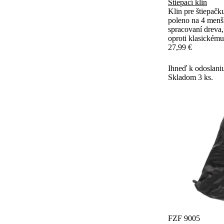
Štiepací klin
Klin pre štiepač
poleno na 4 menšie
spracovaní dreva,
oproti klasickému
27,99 €
Ihneď k odoslani
Skladom 3 ks.
FZF 9005