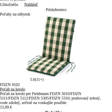
Nahlásiť
Užitočné
0x
Príslušenstvo
Poťahy na nábytok
5.0
(11×)
FDZN 9102
Poťah na kreslo
Poťah na kreslo pre Fieldmann FDZN 5010/FDZN
5111/FDZN 5112/FDZN 5305/FDZN 5310, pruhovaný zelený,
vode odolný, určené na vonkajšie použitie
15,99 €