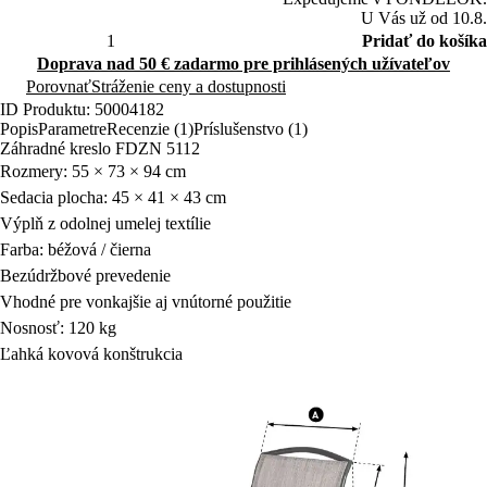
U Vás už od 10.8.
Pridať do košíka
Doprava nad 50 € zadarmo pre prihlásených užívateľov
Porovnať
Stráženie ceny a dostupnosti
ID Produktu: 50004182
Popis
Parametre
Recenzie (1)
Príslušenstvo (1)
Záhradné kreslo FDZN 5112
Rozmery: 55 × 73 × 94 cm
Sedacia plocha: 45 × 41 × 43 cm
Výplň z odolnej umelej textílie
Farba: béžová / čierna
Bezúdržbové prevedenie
Vhodné pre vonkajšie aj vnútorné použitie
Nosnosť: 120 kg
Ľahká kovová konštrukcia