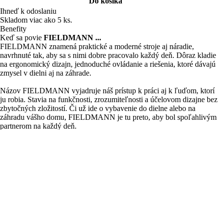
Do košíka
Ihneď k odoslaniu
Skladom viac ako 5 ks.
Benefity
Keď sa povie
FIELDMANN ...
FIELDMANN znamená praktické a moderné stroje aj náradie,
navrhnuté tak, aby sa s nimi dobre pracovalo každý deň. Dôraz kladie
na ergonomický dizajn, jednoduché ovládanie a riešenia, ktoré dávajú
zmysel v dielni aj na záhrade.
Názov FIELDMANN vyjadruje náš prístup k práci aj k ľuďom, ktorí
ju robia. Stavia na funkčnosti, zrozumiteľnosti a účelovom dizajne bez
zbytočných zložitostí. Či už ide o vybavenie do dielne alebo na
záhradu vášho domu, FIELDMANN je tu preto, aby bol spoľahlivým
partnerom na každý deň.
Vysoké nároky
1 batéria 40 strojov
Priaznivé ceny
Produkty
Poťahy ako darček
Všetko pre záhradu
Všetko pre dielňu
Aku FAST POWER 20V
Objavte Fieldmann