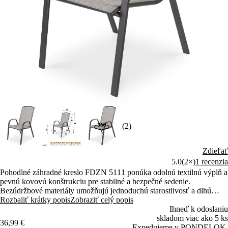
(2)
Zdieľať
5.0
(2×)
1 recenzia
Pohodlné záhradné kreslo FDZN 5111 ponúka odolnú textilnú výplň a
pevnú kovovú konštrukciu pre stabilné a bezpečné sedenie.
Bezúdržbové materiály umožňujú jednoduchú starostlivosť a dlhú
životnosť pri používaní vonku aj vo vnútri. Ergonomické operadlo a
Rozbaliť krátky popis
Zobraziť celý popis
podrúčky zaisťujú vysoký komfort pri stolovaní aj relaxácii.
Ihneď k odoslaniu
skladom viac ako 5 ks
36,99 €
Expedujeme v PONDELOK.