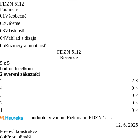
FDZN 5112
Parametre
01
Všeobecné
02
Určenie
03
Vlastnosti
04
Vzhľad a dizajn
05
Rozmery a hmotnosť
FDZN 5112
Recenzie
5 z 5
hodnotili celkom
2 overení zákazníci
5
2 ×
4
0 ×
3
0 ×
2
0 ×
1
0 ×
hodnotený variant Fieldmann FDZN 5112
12. 6. 2025
kovová konstrukce
dobře se přenáší