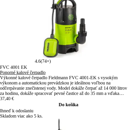
4.6
(74×)
FVC 4001 EK
Ponorné kalové čerpadlo
Výkonné kalové čerpadlo Fieldmann FVC 4001-EK s vysokým
výkonom a automatickou prevádzkou je ideálnou voľbou na
odčerpávanie znečistenej vody. Model dokáže čerpať až 14 000 litrov
za hodinu, dokáže spracovať pevné častice až do 35 mm a vďaka
plavákovému spínaču pracuje plne automaticky.
37,40 €
Do košíka
Ihneď k odoslaniu
Skladom viac ako 5 ks.