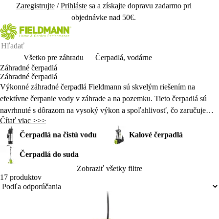
Zaregistrujte
/
Prihláste
sa a získajte dopravu zadarmo pri
objednávke nad 50€.
Všetko pre záhradu
Čerpadlá, vodárne
Záhradné čerpadlá
Záhradné čerpadlá
Výkonné záhradné čerpadlá Fieldmann sú skvelým riešením na
efektívne čerpanie vody v záhrade a na pozemku. Tieto čerpadlá sú
navrhnuté s dôrazom na vysoký výkon a spoľahlivosť, čo zaručuje
Čítať viac >>>
rýchle a efektívne čerpanie čistej aj mierne znečistenej vody. Ideálne sú
na zavlažovanie záhrady, napúšťanie bazénov alebo čerpanie vody z
Čerpadlá na čistú vodu
Kalové čerpadlá
nádrží a studní.
Čerpadlá do suda
Zobraziť všetky filtre
17 produktov