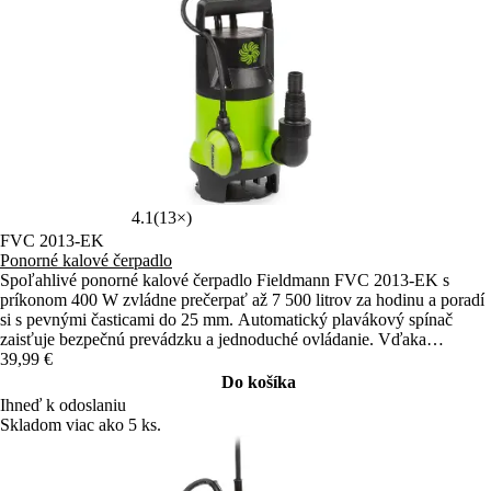
4.1
(13×)
FVC 2013-EK
Ponorné kalové čerpadlo
Spoľahlivé ponorné kalové čerpadlo Fieldmann FVC 2013-EK s
príkonom 400 W zvládne prečerpať až 7 500 litrov za hodinu a poradí
si s pevnými časticami do 25 mm. Automatický plavákový spínač
zaisťuje bezpečnú prevádzku a jednoduché ovládanie. Vďaka
univerzálnemu pripojeniu hadíc a 10m káblu je ideálnou voľbou pre
39,99 €
domácnosť aj záhradu.
Do košíka
Ihneď k odoslaniu
Skladom viac ako 5 ks.