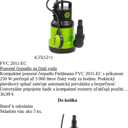
4.55
(12×)
FVC 2011-EC
Ponorné čerpadlo na čistú vodu
Kompaktné ponorné čerpadlo Fieldmann FVC 2011-EC s príkonom
250 W prečerpá až 5 000 litrov čistej vody za hodinu. Praktický
plavákový spínač zaisťuje automatickú prevádzku a bezpečnosť.
Univerzálne pripojenie hadíc a kompaktné rozmery uľahčujú použitie
v domácnosti aj na záhrade.
36,99 €
Do košíka
Ihneď k odoslaniu
Skladom viac ako 5 ks.