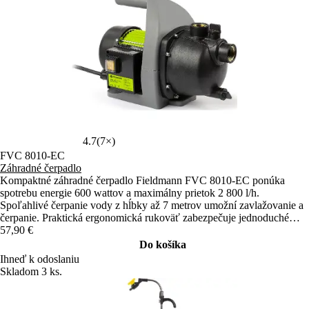
4.7
(7×)
FVC 8010-EC
Záhradné čerpadlo
Kompaktné záhradné čerpadlo Fieldmann FVC 8010-EC ponúka
spotrebu energie 600 wattov a maximálny prietok 2 800 l/h.
Spoľahlivé čerpanie vody z hĺbky až 7 metrov umožní zavlažovanie a
čerpanie. Praktická ergonomická rukoväť zabezpečuje jednoduché
ovládanie.
57,90 €
Do košíka
Ihneď k odoslaniu
Skladom 3 ks.