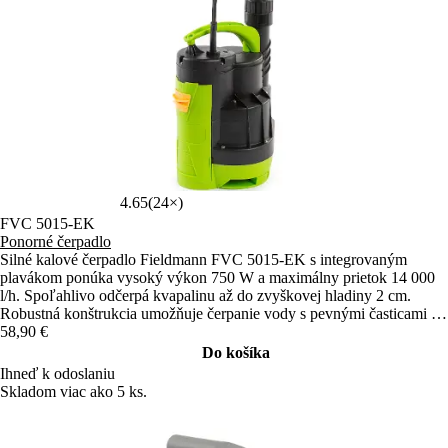
4.65
(24×)
FVC 5015-EK
Ponorné čerpadlo
Silné kalové čerpadlo Fieldmann FVC 5015-EK s integrovaným
plavákom ponúka vysoký výkon 750 W a maximálny prietok 14 000
l/h. Spoľahlivo odčerpá kvapalinu až do zvyškovej hladiny 2 cm.
Robustná konštrukcia umožňuje čerpanie vody s pevnými časticami do
16 mm.
58,90 €
Do košíka
Ihneď k odoslaniu
Skladom viac ako 5 ks.