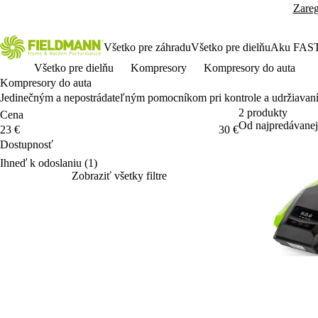
Zareg
Všetko pre záhradu
Všetko pre dielňu
Aku FAS
Všetko pre dielňu
Kompresory
Kompresory do auta
Kompresory do auta
Jedine
čn
ým a nepostrádate
ľn
ým pomocníkom pri kontrole a udr
žiavan
2 produkty
Cena
Od najpredávanej
Cena
23 €
30 €
Dostupnosť
Dostupnosť
Ihneď k odoslaniu
(1)
Zobraziť všetky filtre