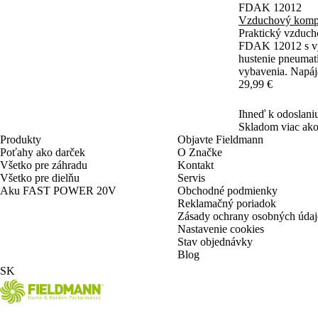
FDAK 12012
Vzduchový komp
Praktický vzdu
FDAK 12012 s vý
hustenie pneumatí
vybavenia. Napáj
jednoduché použit
29,99 €
rozlíšením 0,01 b
Ihneď k odoslani
Skladom viac ako
Produkty
Objavte Fieldmann
Poťahy ako darček
O Značke
Všetko pre záhradu
Kontakt
Všetko pre dielňu
Servis
Aku FAST POWER 20V
Obchodné podmienky
Reklamačný poriadok
Zásady ochrany osobných úda
Nastavenie cookies
Stav objednávky
Blog
SK