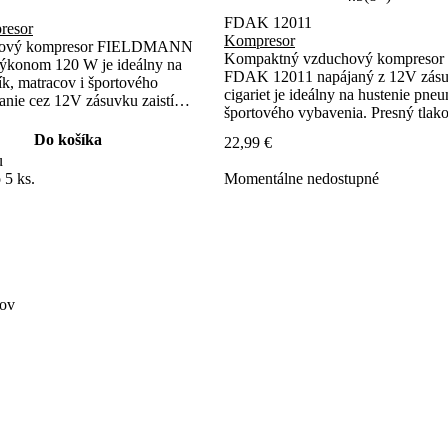
FDAK 12011
resor
Kompresor
chový kompresor FIELDMANN
Kompaktný vzduchový kompres
konom 120 W je ideálny na
FDAK 12011 napájaný z 12V zásu
k, matracov i športového
cigariet je ideálny na hustenie pneu
anie cez 12V zásuvku zaistí
športového vybavenia. Presný tlako
ie v aute. Presný tlakomer s
0,1 baru zaisťuje bezpečné husteni
aru garantuje bezpečné hustenie.
Do košíka
22,99 €
Quick Clip umožňuje ľahké pripojen
u
 5 ks.
Momentálne nedostupné
jov