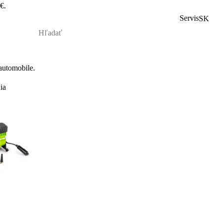
€.
Servis
SK
automobile.
ia