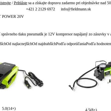
istrujte
/
Prihláste
sa a získajte dopravu zadarmo pri objednávke nad 50
+421 2 2129 6972
info@fieldmann.sk
T POWER 20V
í správneho tlaku pneumatík je 12V kompresor napájaný zo zásuvky v 
ších
Od najlacnejších
Od najdrahších
Podľa odporúčania
Podľa hodnoten
5.0
(14×)
4.5
(8×)