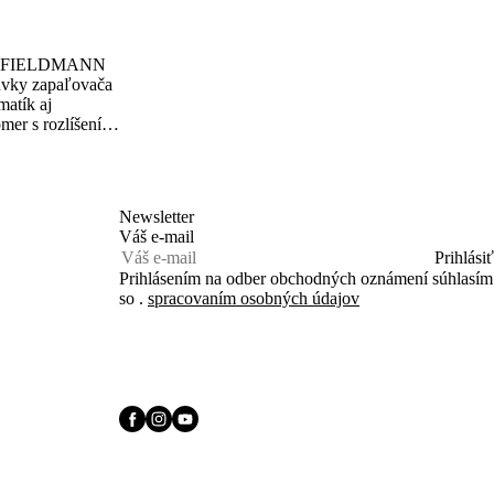
or FIELDMANN
vky zapaľovača
matík aj
mer s rozlíšením
e. Rýchlospojka
ie k ventilu.
Newsletter
Váš e-mail
Prihlásiť
Prihlásením na odber obchodných oznámení súhlasím
so .
spracovaním osobných údajov