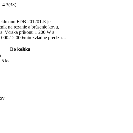
4.3
(3×)
ieldmann FDB 201201-E je
ník na rezanie a brúsenie kovu,
ňa. Vďaka príkonu 1 200 W a
4 000-12 000/min zvládne precíznu
 úlohy. Ergonomická antivibračná
ým madlom zaisťuje pohodlie,
Do košíka
nická regulácia otáčok poskytuje
u
d výkonom. Súčasťou balenia je
 5 ks.
 brúsny kotúč.
jov