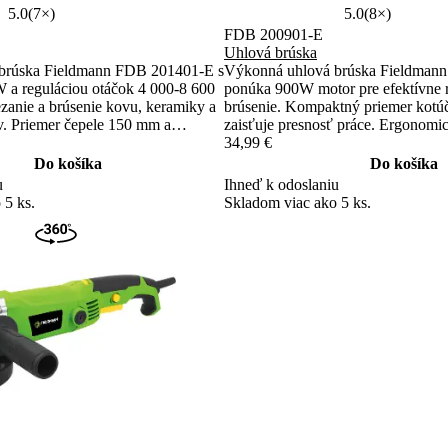
5.0
(7×)
5.0
(8×)
FDB 200901-E
Uhlová brúska
brúska Fieldmann FDB 201401-E s
Výkonná uhlová brúska Fieldman
a reguláciou otáčok 4 000-8 600
ponúka 900W motor pre efektívne r
ezanie a brúsenie kovu, keramiky a
brúsenie. Kompaktný priemer kot
v. Priemer čepele 150 mm a
zaisťuje presnosť práce. Ergonomic
väť M14 zabezpečujú všestranné
rukoväť s mäkčeným madlom posk
34,99 €
bračná rukoväť s mäkčenou
komfort pri používaní.
Do košíka
Do košíka
uje pohodlie počas práce.
u
Ihneď k odoslaniu
 5 ks.
Skladom viac ako 5 ks.