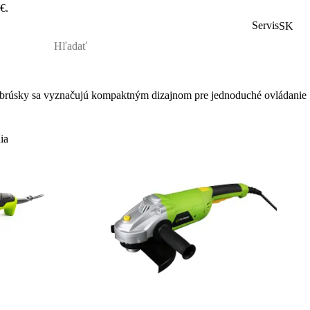
€.
Servis
SK
br
úsky sa vyzna
čuj
ú kompaktným dizajnom pre jednoduché ovládanie
ia