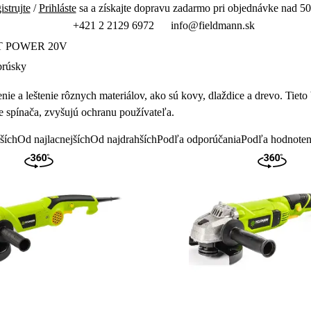
istrujte
/
Prihláste
sa a získajte dopravu zadarmo pri objednávke nad 50
+421 2 2129 6972
info@fieldmann.sk
T POWER 20V
brúsky
nie a le
štenie r
ôznych materiálov, ako sú kovy, dla
ždice a drevo. Tieto 
e sp
ína
ča, zvyšuj
ú ochranu pou
ž
ívate
ľa.
ších
Od najlacnejších
Od najdrahších
Podľa odporúčania
Podľa hodnoten