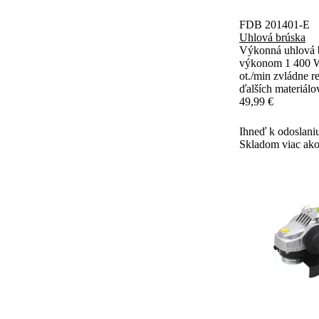
FDB 201401-E
Uhlová brúska
Výkonná uhlová 
výkonom 1 400 W 
ot./min zvládne r
ďalších materiálo
univerzálna ruko
49,99 €
využitie. Protivi
rukoväťou poskyt
Ihneď k odoslani
Skladom viac ako