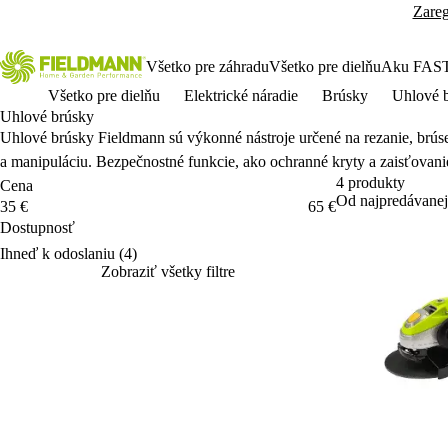
Zareg
Všetko pre záhradu
Všetko pre dielňu
Aku FAS
Všetko pre dielňu
Elektrické náradie
Brúsky
Uhlové 
Uhlové brúsky
Uhlové brúsky Fieldmann sú výkonné nástroje ur
čen
é na rezanie, brúse
a manipuláciu. Bezpe
čnostn
é funkcie, ako ochranné kryty a zais
ťovani
4 produkty
Cena
Od najpredávanej
Cena
35 €
65 €
Dostupnosť
Dostupnosť
Ihneď k odoslaniu
(4)
Zobraziť všetky filtre