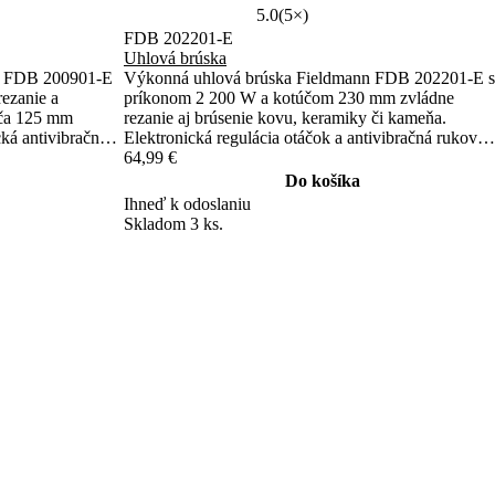
5.0
(5×)
FDB 202201-E
Uhlová brúska
n FDB 200901-E
Výkonná uhlová brúska Fieldmann FDB 202201-E s
ezanie a
príkonom 2 200 W a kotúčom 230 mm zvládne
úča 125 mm
rezanie aj brúsenie kovu, keramiky či kameňa.
ká antivibračná
Elektronická regulácia otáčok a antivibračná rukoväť
ytuje maximálny
zaisťujú komfortnú prácu. Pozvoľný beh chráni
64,99 €
motor aj ističe.
Do košíka
Ihneď k odoslaniu
Skladom 3 ks.