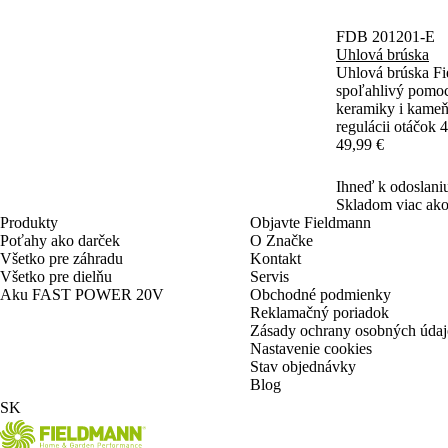
FDB 201201-E
Uhlová brúska
Uhlová brúska F
spoľahlivý pomoc
keramiky i kame
regulácii otáčok 
prácu aj náročné
49,99 €
rukoväť s mäkčen
zatiaľ čo elektro
Ihneď k odoslani
plnú kontrolu na
Skladom viac ako
plastový kufrík a
Produkty
Objavte Fieldmann
Poťahy ako darček
O Značke
Všetko pre záhradu
Kontakt
Všetko pre dielňu
Servis
Aku FAST POWER 20V
Obchodné podmienky
Reklamačný poriadok
Zásady ochrany osobných úda
Nastavenie cookies
Stav objednávky
Blog
SK