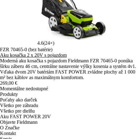
4.6
(24×)
FZR 70465-0 (bez batérie)
Aku kosačka 2 x 20V s pojazdom
Moderná aku kosačka s pojazdom Fieldmann FZR 70465-0 ponúka
šírku záberu 46 cm, centrálne nastavenie výšky kosenia a systém 4v1.
Vďaka dvom 20V batériám FAST POWER zvládne plochy až 1 000
m² bez káblov as maximálnym komfortom.
269,00 €
Momentálne nedostupné
Produkty
Poťahy ako darček
Všetko pre záhradu
Všetko pre dielňu
Aku FAST POWER 20V
Objavte Fieldmann
O Značke
Kontakt
Servis