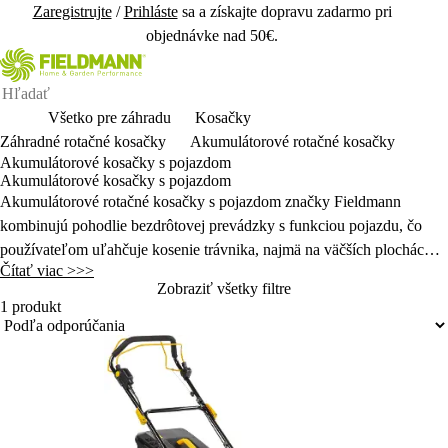
Zaregistrujte
/
Prihláste
sa a získajte dopravu zadarmo pri
objednávke nad 50€.
Všetko pre záhradu
Kosačky
Záhradné rotačné kosačky
Akumulátorové rotačné kosačky
Akumulátorové kosačky s pojazdom
Akumulátorové kosačky s pojazdom
Akumulátorové rotačné kosačky s pojazdom značky Fieldmann
kombinujú pohodlie bezdrôtovej prevádzky s funkciou pojazdu, čo
používateľom uľahčuje kosenie trávnika, najmä na väčších plochách
Čítať viac >>>
alebo v členitom teréne.
Zobraziť všetky filtre
1 produkt