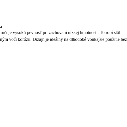
ia
učuje vysokú pevnosť pri zachovaní nízkej hmotnosti. To robí stôl
ým voči korózii. Dizajn je ideálny na dlhodobé vonkajšie použitie bez