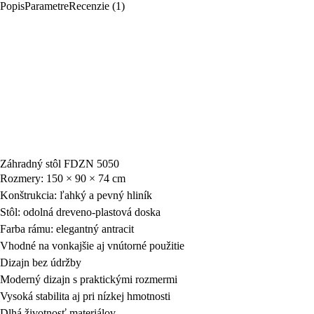
Popis
Parametre
Recenzie (1)
Záhradný stôl FDZN 5050
Rozmery: 150 × 90 × 74 cm
Konštrukcia: ľahký a pevný hliník
Stôl: odolná dreveno-plastová doska
Farba rámu: elegantný antracit
Vhodné na vonkajšie aj vnútorné použitie
Dizajn bez údržby
Moderný dizajn s praktickými rozmermi
Vysoká stabilita aj pri nízkej hmotnosti
Dlhá životnosť materiálov