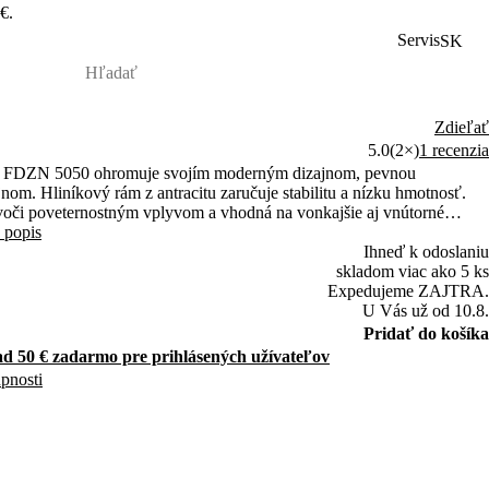
€.
Servis
SK
Zdieľať
5.0
(2×)
1 recenzia
nn FDZN 5050 ohromuje svojím moderným dizajnom, pevnou
om. Hliníkový rám z antracitu zaručuje stabilitu a nízku hmotnosť.
voči poveternostným vplyvom a vhodná na vonkajšie aj vnútorné
 popis
Ihneď k odoslaniu
skladom viac ako 5 ks
Expedujeme ZAJTRA.
U Vás už od 10.8.
Pridať do košíka
d 50 € zadarmo pre prihlásených užívateľov
upnosti