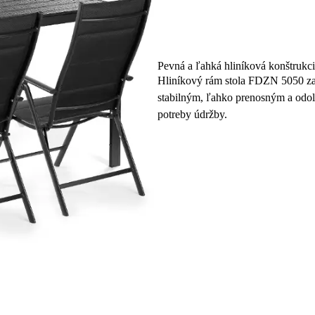
Pevná a ľahká hliníková konštrukc
Hliníkový rám stola FDZN 5050 zar
stabilným, ľahko prenosným a odoln
potreby údržby.