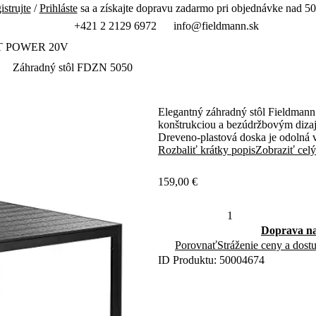
istrujte
/
Prihláste
sa a získajte dopravu zadarmo pri objednávke nad 50
+421 2 2129 6972
info@fieldmann.sk
T POWER 20V
Záhradný stôl FDZN 5050
Elegantný záhradný stôl Fieldma
konštrukciou a bezúdržbovým dizajn
Dreveno-plastová doska je odolná 
použitie.
Rozbaliť krátky popis
Zobraziť celý
159,00 €
Doprava na
Porovnať
Stráženie ceny a dost
ID Produktu: 50004674