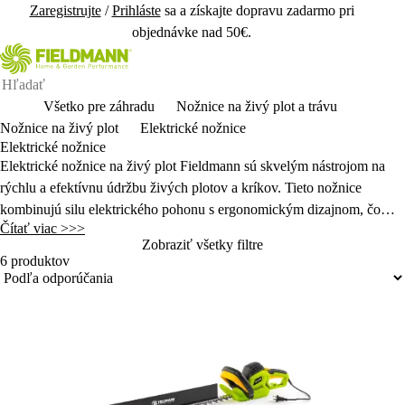
Zaregistrujte
/
Prihláste
sa a získajte dopravu zadarmo pri
objednávke nad 50€.
Všetko pre záhradu
Nožnice na živý plot a trávu
Nožnice na živý plot
Elektrické nožnice
Elektrické nožnice
Elektrické nožnice na živý plot Fieldmann sú skvelým nástrojom na
rýchlu a efektívnu údržbu živých plotov a kríkov. Tieto nožnice
kombinujú silu elektrického pohonu s ergonomickým dizajnom, čo
Čítať viac >>>
umožňuje ľahkú manipuláciu a pohodlné používanie aj pri dlhšom
Zobraziť všetky filtre
strihaní. Fieldmann ponúka rôzne modely s rôznymi dĺžkami čepelí a
6 produktov
výkonom, čo umožňuje vybrať si ten najvhodnejší pre špecifické
potreby používateľa.