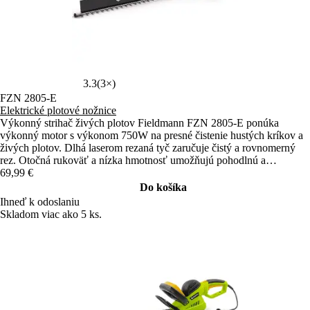
3.3
(3×)
FZN 2805-E
Elektrické plotové nožnice
Výkonný strihač živých plotov Fieldmann FZN 2805-E ponúka
výkonný motor s výkonom 750W na presné čistenie hustých kríkov a
živých plotov. Dlhá laserom rezaná tyč zaručuje čistý a rovnomerný
rez. Otočná rukoväť a nízka hmotnosť umožňujú pohodlnú a
bezpečnú prácu v akejkoľvek polohe.
69,99 €
Do košíka
Ihneď k odoslaniu
Skladom viac ako 5 ks.