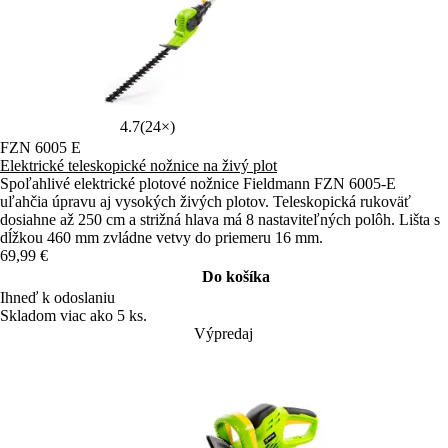
4.7
(24×)
FZN 6005 E
Elektrické teleskopické nožnice na živý plot
Spoľahlivé elektrické plotové nožnice Fieldmann FZN 6005-E
uľahčia úpravu aj vysokých živých plotov. Teleskopická rukoväť
dosiahne až 250 cm a strižná hlava má 8 nastaviteľných polôh. Lišta s
dĺžkou 460 mm zvládne vetvy do priemeru 16 mm.
69,99 €
Do košíka
Ihneď k odoslaniu
Skladom viac ako 5 ks.
Výpredaj