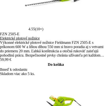
4.55
(10×)
FZN 2505-E
Elektrické plotové nožnice
Výkonné elektrické plotové nožnice Fieldmann FZN 2505-E s
príkonom 600 W a lištou dlhou 550 mm si hravo poradia aj s vetvami
do priemeru 20 mm. Ľahká konštrukcia a otočná rukoväť zaisťujú
pohodlnú prácu. Bezpečnostné prvky chránia užívateľa pri každom
použití.
59,99 €
Do košíka
Ihneď k odoslaniu
Skladom viac ako 5 ks.