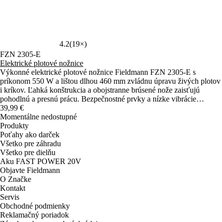
4.2
(19×)
FZN 2305-E
Elektrické plotové nožnice
Výkonné elektrické plotové nožnice Fieldmann FZN 2305-E s
príkonom 550 W a lištou dlhou 460 mm zvládnu úpravu živých plotov
i kríkov. Ľahká konštrukcia a obojstranne brúsené nože zaisťujú
pohodlnú a presnú prácu. Bezpečnostné prvky a nízke vibrácie
prispievajú k príjemnému ovládaniu.
39,99 €
Momentálne nedostupné
Produkty
Poťahy ako darček
Všetko pre záhradu
Všetko pre dielňu
Aku FAST POWER 20V
Objavte Fieldmann
O Značke
Kontakt
Servis
Obchodné podmienky
Reklamačný poriadok