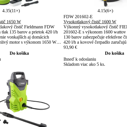
4.35
(11×)
4.15
(6×)
FDW 201602-E
stič 1650 W
Vysokotlakový čistič 1600 W
lakový čistič Fieldmann FDW
Výkonný vysokotlakový čistič
lak 135 barov a prietok 420 l/h
201602-E s výkonom 1600 wattov 
tenie vonkajších aj domácich
130 barov zabezpečuje efektívne čis
ahlivý motor s výkonom 1650 W
420 l/h a kovové čerpadlo zaručujú
 výkon pri každom použití.
výkon. Striekacia pištoľ s nastavit
93,90 €
 a samo-napúšťacia funkcia výrazne
uľahčí prácu na rôznych povrchoch
Do košíka
Do košíka
 použitia.
u
Ihneď k odoslaniu
Skladom viac ako 5 ks.