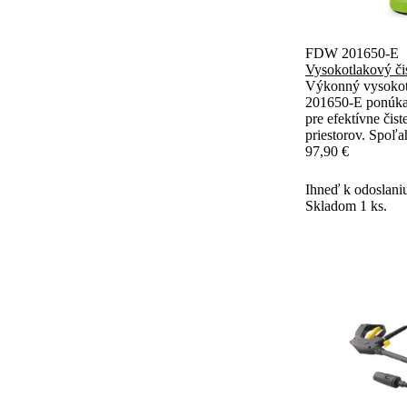
FDW 201650-E
Vysokotlakový či
Výkonný vysokot
201650-E ponúka t
pre efektívne čis
priestorov. Spoľ
zaručuje stabilný
97,90 €
Variabilná tryska
rozširujú možnosti
Ihneď k odoslani
Skladom 1 ks.