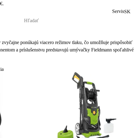
€.
Servis
SK
 zvyčajne pon
úkajú viacero re
žimov tlaku, čo umožňuje prisp
ôsobi
ť
entom a príslu
šenstvu predstavuj
ú umýva
čky Fieldmann spoľahliv
é
ia