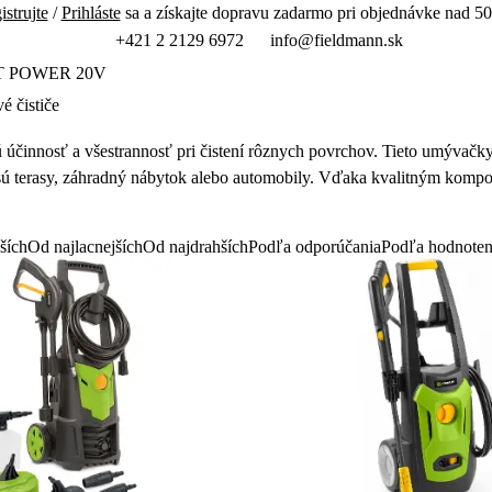
istrujte
/
Prihláste
sa a získajte dopravu zadarmo pri objednávke nad 50
+421 2 2129 6972
info@fieldmann.sk
T POWER 20V
é čističe
ú ú
činnosť a všestrannosť pri čisten
í rôznych povrchov. Tieto umýva
čky
sú terasy, záhradný nábytok alebo automobily. V
ďaka kvalitn
ým kompon
ších
Od najlacnejších
Od najdrahších
Podľa odporúčania
Podľa hodnoten