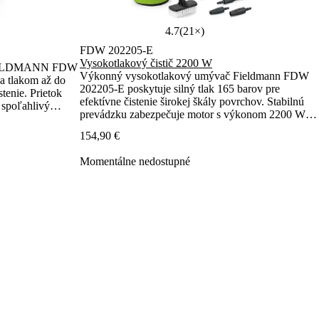
4.7
(21×)
FDW 202205-E
Vysokotlakový čistič 2200 W
 FIELDMANN FDW
Výkonný vysokotlakový umývač Fieldmann FDW
a tlakom až do
202205-E poskytuje silný tlak 165 barov pre
tenie. Prietok
efektívne čistenie širokej škály povrchov. Stabilnú
 spoľahlivý
prevádzku zabezpečuje motor s výkonom 2200 W a
eľnou tryskou
vysokým prietokom 450 l/h. Praktická variabilná
.
154,90 €
tryska a samonavádzacia funkcia rozširujú možnosti
jej použitia.
Momentálne nedostupné