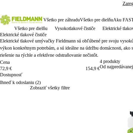
Zareg
Všetko pre záhradu
Všetko pre dielňu
Aku FAS
Všetko pre dielňu
Vysokotlakové čističe
Elektrické tlakov
Elektrické tlakové čističe
Elektrick
é tlakové umýva
čky Fieldmann s
ú ob
ľ
úbené pre svoju vysok
v
ýkon konkrétnym potrebám, a sú ideálne na údr
žbu dom
ácnosti, ako 
rie
šenie na r
ýchle a efektívne odstra
ňovanie nečist
ôt.
4 produkty
Cena
Od najpredávanej
Cena
72,9 €
154,9 €
Dostupnosť
Dostupnosť
Ihneď k odoslaniu
(2)
Zobraziť všetky filtre