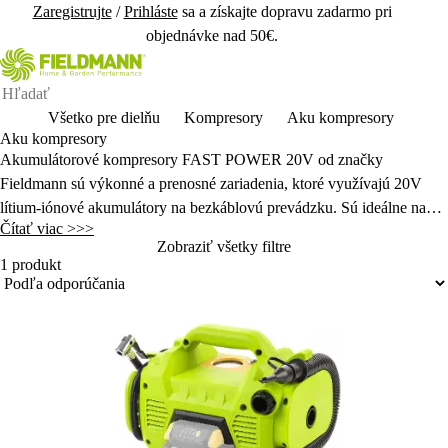
Zaregistrujte
/
Prihláste
sa a získajte dopravu zadarmo pri
objednávke nad 50€.
Všetko pre dielňu
Kompresory
Aku kompresory
Aku kompresory
Akumulátorové kompresory FAST POWER 20V od zna
čky
Fieldmann s
ú výkonné a prenosné zariadenia, ktoré vyu
ž
ívajú 20V
lítium
‑
iónové akumulátory na bezkáblovú prevádzku. Sú ideálne na
Čítať viac >>>
nafukovanie pneumatík,
športov
ého vybavenia alebo nafukovacích
Zobraziť všetky filtre
hra
čiek.
1 produkt