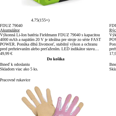
4.75
(155×)
FDUZ 79040
FDU
Akumulátor
Rýc
Výkonná Li-Ion batéria Fieldmann FDUZ 79040 s kapacitou
Výk
4000 mAh a napätím 20 V je ideálna pre stroje zo série FAST
POW
POWER. Ponúka dlhú životnosť, stabilný výkon a ochranu
Pon
pred prehrievaním alebo preťažením. LED indikátor stavu
pre
nabitia zabezpečuje jednoduchú kontrolu.
49,99 €
17,
Do košíka
Ihneď k odoslaniu
Ihn
Skladom viac ako 5 ks.
Skl
Pracovné rukavice