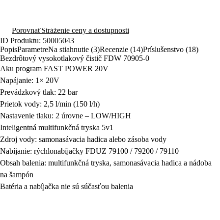
Pridať do košíka
Doprava nad 50 € zadarmo pre prihlásených užívateľov
Porovnať
Stráženie ceny a dostupnosti
ID Produktu: 50005043
Popis
Parametre
Na stiahnutie (3)
Recenzie (14)
Príslušenstvo (18)
Bezdrôtový vysokotlakový čistič FDW 70905-0
Aku program FAST POWER 20V
Napájanie: 1× 20V
Prevádzkový tlak: 22 bar
Prietok vody: 2,5 l/min (150 l/h)
Nastavenie tlaku: 2 úrovne – LOW/HIGH
Inteligentná multifunkčná tryska 5v1
Zdroj vody: samonasávacia hadica alebo zásoba vody
Nabíjanie: rýchlonabíjačky FDUZ 79100 / 79200 / 79110
Obsah balenia: multifunkčná tryska, samonasávacia hadica a nádoba
na šampón
Batéria a nabíjačka nie sú súčasťou balenia