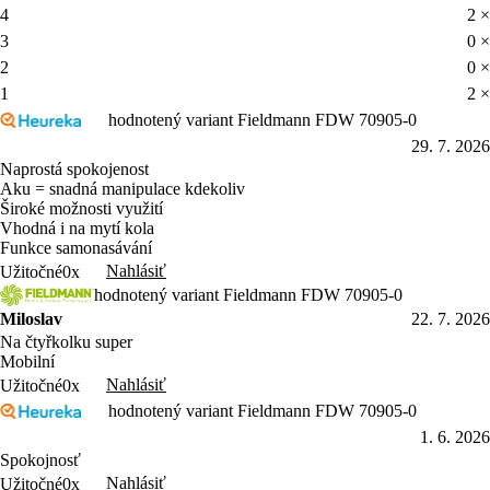
4
2 ×
3
0 ×
2
0 ×
1
2 ×
hodnotený variant Fieldmann FDW 70905-0
29. 7. 2026
Naprostá spokojenost
Aku = snadná manipulace kdekoliv
Široké možnosti využití
Vhodná i na mytí kola
Funkce samonasávání
Nahlásiť
Užitočné
0x
hodnotený variant Fieldmann FDW 70905-0
Miloslav
22. 7. 2026
Na čtyřkolku super
Mobilní
Nahlásiť
Užitočné
0x
hodnotený variant Fieldmann FDW 70905-0
1. 6. 2026
Spokojnosť
Nahlásiť
Užitočné
0x