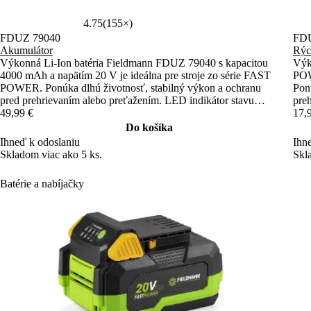
4.75
(155×)
FDUZ 79040
FDU
Akumulátor
Rýc
Výkonná Li-Ion batéria Fieldmann FDUZ 79040 s kapacitou
Výk
4000 mAh a napätím 20 V je ideálna pre stroje zo série FAST
POW
POWER. Ponúka dlhú životnosť, stabilný výkon a ochranu
Pon
pred prehrievaním alebo preťažením. LED indikátor stavu
pre
nabitia zabezpečuje jednoduchú kontrolu.
49,99 €
17,
Do košíka
Ihneď k odoslaniu
Ihn
Skladom viac ako 5 ks.
Skl
Batérie a nabíjačky