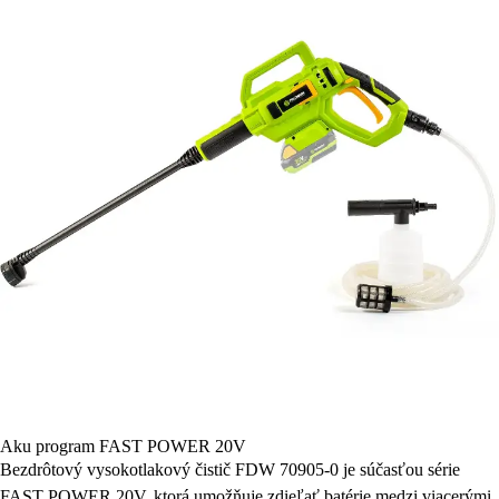
Aku program FAST POWER 20V
Bezdrôtový vysokotlakový čistič FDW 70905-0 je súčasťou série
FAST POWER 20V, ktorá umožňuje zdieľať batérie medzi viacerými