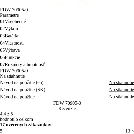
FDW 70905-0
Parametre
01
Všeobecné
02
Výkon
03
Batéria
04
Vlastnosti
05
Výbava
06
Funkcie
07
Rozmery a hmotnosť
FDW 70905-0
Na stiahnutie
Návod na použitie (en)
Na stiahnutie
Návod na použitie (SK)
Na stiahnutie
Návod na použitie
Na stiahnutie
FDW 70905-0
Recenzie
4,4 z 5
hodnotilo celkom
17 overených zákazníkov
5
13 ×