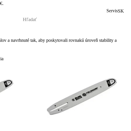
€.
Servis
SK
álov a navrhnuté tak, aby poskytovali rovnakú úrove
ň stability a
ia