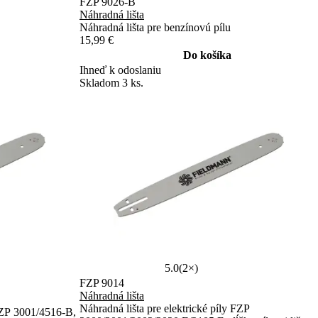
FZP 9026-B
Náhradná lišta
Náhradná lišta pre benzínovú pílu
15,99 €
Do košíka
Ihneď k odoslaniu
Skladom 3 ks.
5.0
(2×)
FZP 9014
Náhradná lišta
Náhradná lišta pre elektrické píly FZP
FZP 3001/4516-B,