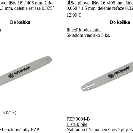
vej lišty 16' / 405 mm, šírka
dĺžka pílovej lišty 16´/405 mm, šír
,3 mm, delenie reťaze 0,375´
0,058´/ 1,5 mm, delenie reťaze 0,3
12,99 €
Do košíka
Do košíka
u
Ihneď k odoslaniu
Skladom viac ako 5 ks.
5.0
(1×)
FZP 9004-B
Lišta k píle
re benzínové píly FZP
Náhradná lišta na benzínové píly 