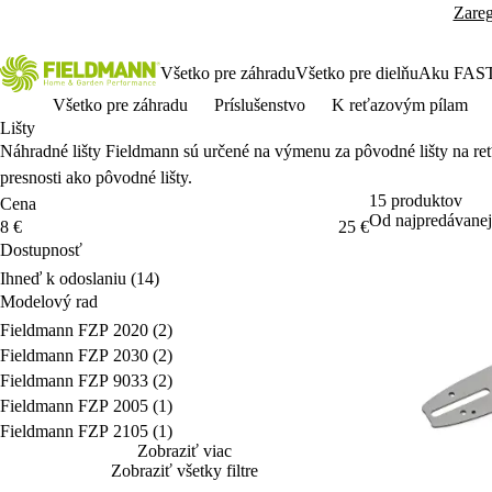
Zareg
Všetko pre záhradu
Všetko pre dielňu
Aku FAS
Všetko pre záhradu
Príslušenstvo
K reťazovým pílam
Lišty
N
áhradné li
šty Fieldmann s
ú ur
čen
é na výmenu za pôvodné li
šty na re
presnosti ako p
ôvodné li
šty.
15 produktov
Cena
Od najpredávanej
Cena
8 €
25 €
Dostupnosť
Dostupnosť
Ihneď k odoslaniu
(14)
Modelový rad
Modelový rad
Fieldmann FZP 2020
(2)
Fieldmann FZP 2030
(2)
Fieldmann FZP 9033
(2)
Fieldmann FZP 2005
(1)
Fieldmann FZP 2105
(1)
Zobraziť viac
Zobraziť všetky filtre