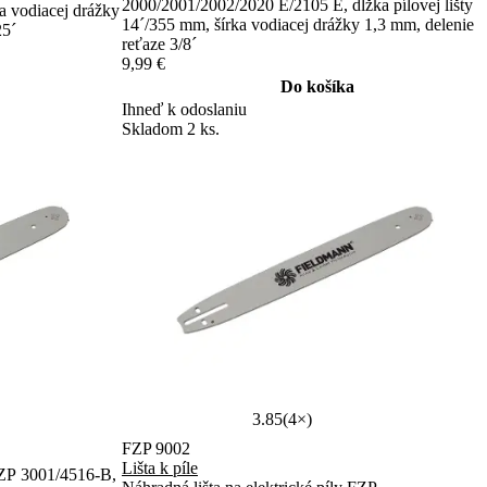
2000/2001/2002/2020 E/2105 E, dĺžka pílovej lišty
ka vodiacej drážky
14´/355 mm, šírka vodiacej drážky 1,3 mm, delenie
25´
reťaze 3/8´
9,99 €
Do košíka
Ihneď k odoslaniu
Skladom 2 ks.
3.85
(4×)
FZP 9002
Lišta k píle
FZP 3001/4516-B,