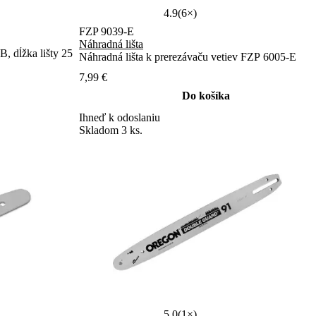
4.9
(6×)
FZP 9039-E
Náhradná lišta
B, dĺžka lišty 25
Náhradná lišta k prerezávaču vetiev FZP 6005-E
7,99 €
Do košíka
Ihneď k odoslaniu
Skladom 3 ks.
5.0
(1×)