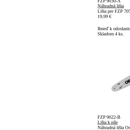
FZP 9030-A
Náhradná lišta
Lišta pre FZP 70
19,99 €
Ihneď k odoslani
Skladom 4 ks.
FZP 9022-B
Lišta k píle
Náhradná lišta O