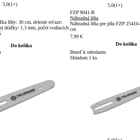
5.0
(1×)
5.0
(1×)
FZP 9041-B
Náhradná lišta
žka lišty: 30 cm, delenie reťaze:
Náhradná lišta pre pílu FZP 25410-
cej drážky: 1,3 mm, počet vodiacich
cm
5
7,99 €
Do košíka
Do košíka
Ihneď k odoslaniu
u
Skladom 1 ks.