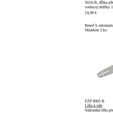
5016-B, dĺžka pílo
vodiacej drážky 1
19,99 €
Ihneď k odoslani
Skladom 3 ks.
FZP 9005 B
Lišta k píle
Náhradná lišta p