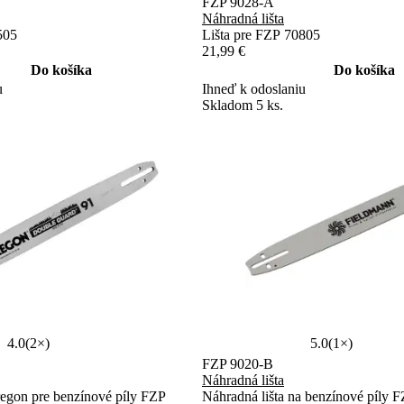
FZP 9028-A
Náhradná lišta
505
Lišta pre FZP 70805
21,99 €
Do košíka
Do košíka
u
Ihneď k odoslaniu
Skladom 5 ks.
4.0
(2×)
5.0
(1×)
FZP 9020-B
Náhradná lišta
regon pre benzínové píly FZP
Náhradná lišta na benzínové píly 