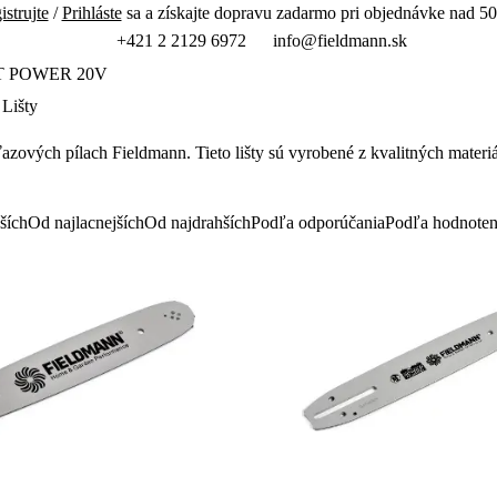
istrujte
/
Prihláste
sa a získajte dopravu zadarmo pri objednávke nad 50
+421 2 2129 6972
info@fieldmann.sk
T POWER 20V
Lišty
ťazov
ých pílach Fieldmann. Tieto li
šty s
ú vyrobené z kvalitných materi
ších
Od najlacnejších
Od najdrahších
Podľa odporúčania
Podľa hodnoten