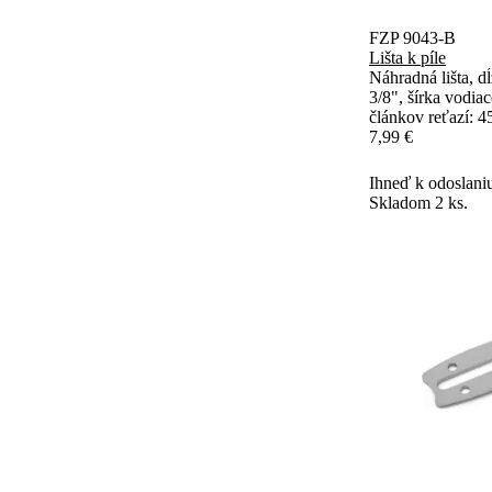
FZP 9043-B
Lišta k píle
Náhradná lišta, dĺ
3/8", šírka vodia
článkov reťazí: 4
7,99 €
Ihneď k odoslani
Skladom 2 ks.