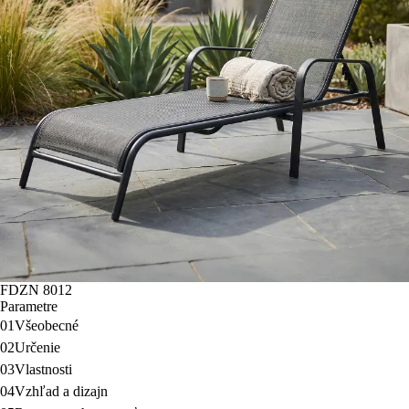
FDZN 8012
Parametre
01
Všeobecné
02
Určenie
03
Vlastnosti
04
Vzhľad a dizajn