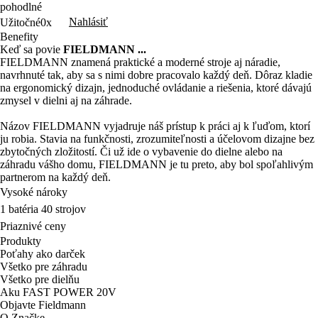
pohodlné
Nahlásiť
Užitočné
0x
Benefity
Keď sa povie
FIELDMANN ...
FIELDMANN znamená praktické a moderné stroje aj náradie,
navrhnuté tak, aby sa s nimi dobre pracovalo každý deň. Dôraz kladie
na ergonomický dizajn, jednoduché ovládanie a riešenia, ktoré dávajú
zmysel v dielni aj na záhrade.
Názov FIELDMANN vyjadruje náš prístup k práci aj k ľuďom, ktorí
ju robia. Stavia na funkčnosti, zrozumiteľnosti a účelovom dizajne bez
zbytočných zložitostí. Či už ide o vybavenie do dielne alebo na
záhradu vášho domu, FIELDMANN je tu preto, aby bol spoľahlivým
partnerom na každý deň.
Vysoké nároky
1 batéria 40 strojov
Priaznivé ceny
Produkty
Poťahy ako darček
Všetko pre záhradu
Všetko pre dielňu
Aku FAST POWER 20V
Objavte Fieldmann
O Značke