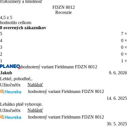
05
Rozmery a hmotnosť
FDZN 8012
Recenzie
4,5 z 5
hodnotilo celkom
8 overených zákazníkov
5
7 ×
4
0 ×
3
0 ×
2
0 ×
1
1 ×
hodnotený variant Fieldmann FDZN 8012
Jakub
9. 6. 2026
Lehké, pohodlné,.
Nahlásiť
Užitočné
0x
hodnotený variant Fieldmann FDZN 8012
14. 6. 2025
Lehátko plně vyhovuje.
Nahlásiť
Užitočné
0x
hodnotený variant Fieldmann FDZN 8012
30. 5. 2025