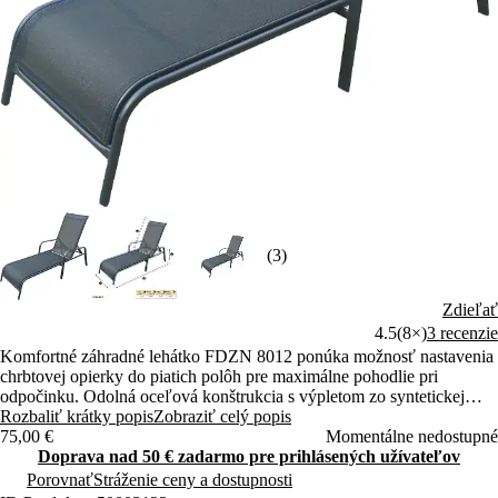
(3)
Zdieľať
4.5
(8×)
3 recenzie
Komfortné záhradné lehátko FDZN 8012 ponúka možnosť nastavenia
chrbtovej opierky do piatich polôh pre maximálne pohodlie pri
odpočinku. Odolná oceľová konštrukcia s výpletom zo syntetickej
tkaniny zaisťuje vysokú stabilitu aj dlhú životnosť. Ľahká a
Rozbaliť krátky popis
Zobraziť celý popis
bezúdržbová konštrukcia umožňuje jednoduché prenášanie a pohodlné
75,00 €
Momentálne nedostupné
používanie v interiéri aj exteriéri.
Doprava nad 50 € zadarmo pre prihlásených užívateľov
Porovnať
Stráženie ceny a dostupnosti