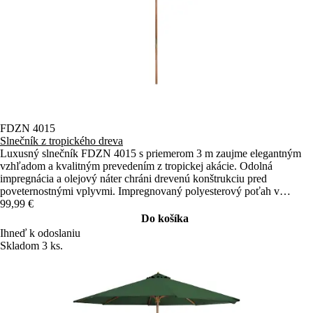
FDZN 4015
Slnečník z tropického dreva
Luxusný slnečník FDZN 4015 s priemerom 3 m zaujme elegantným
vzhľadom a kvalitným prevedením z tropickej akácie. Odolná
impregnácia a olejový náter chráni drevenú konštrukciu pred
poveternostnými vplyvmi. Impregnovaný polyesterový poťah v
krémovej farbe poskytuje spoľahlivú ochranu pred slnkom aj
99,99 €
nečakaným dažďom.
Do košíka
Ihneď k odoslaniu
Skladom 3 ks.