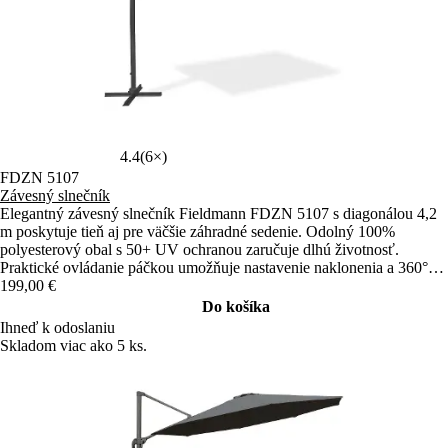
4.4
(6×)
FDZN 5107
Závesný slnečník
Elegantný závesný slnečník Fieldmann FDZN 5107 s diagonálou 4,2
m poskytuje tieň aj pre väčšie záhradné sedenie. Odolný 100%
polyesterový obal s 50+ UV ochranou zaručuje dlhú životnosť.
Praktické ovládanie páčkou umožňuje nastavenie naklonenia a 360°
otočenia.
199,00 €
Do košíka
Ihneď k odoslaniu
Skladom viac ako 5 ks.