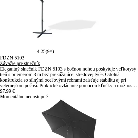
4.25
(9×)
FDZN 5103
Závažie pre slnečník
Elegantný slnečník FDZN 5103 s bočnou nohou poskytuje veľkorysý
tieň s priemerom 3 m bez prekážajúcej stredovej tyče. Odolná
konštrukcia so silnými oceľovými rebrami zaisťuje stabilitu aj pri
veternejšom počasí. Praktické ovládanie pomocou kľučky a možnosť
nastavenia uhla sklonu umožňujú pohodlné používanie po celý deň.
97,99 €
Momentálne nedostupné