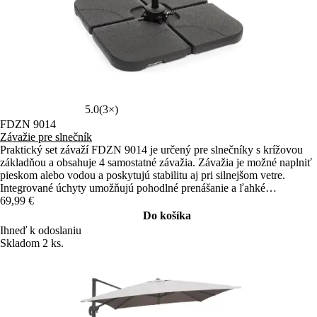
5.0
(3×)
FDZN 9014
Závažie pre slnečník
Praktický set závaží FDZN 9014 je určený pre slnečníky s krížovou
základňou a obsahuje 4 samostatné závažia. Závažia je možné naplniť
pieskom alebo vodou a poskytujú stabilitu aj pri silnejšom vetre.
Integrované úchyty umožňujú pohodlné prenášanie a ľahké
uskladnenie.
69,99 €
Do košíka
Ihneď k odoslaniu
Skladom 2 ks.