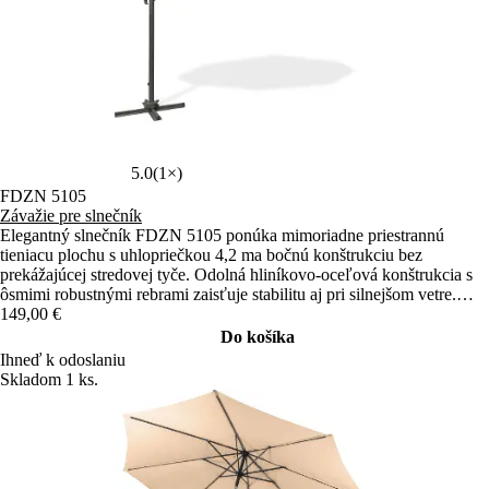
5.0
(1×)
FDZN 5105
Závažie pre slnečník
Elegantný slnečník FDZN 5105 ponúka mimoriadne priestrannú
tieniacu plochu s uhlopriečkou 4,2 ma bočnú konštrukciu bez
prekážajúcej stredovej tyče. Odolná hliníkovo-oceľová konštrukcia s
ôsmimi robustnými rebrami zaisťuje stabilitu aj pri silnejšom vetre.
Praktické ovládanie pomocou kľučky, možnosť naklápania aj otáčania
149,00 €
o 360 ° poskytujú maximálnu flexibilitu pri vonkajšom posedení.
Do košíka
Ihneď k odoslaniu
Skladom 1 ks.