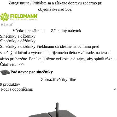
Zaregistrujte
/
Prihláste
sa a získajte dopravu zadarmo pri
objednávke nad 50€.
Všetko pre záhradu
Záhradný nábytok
Slnečníky a dáždniky
Slnečníky a dáždniky
Slnečníky a dáždniky Fieldmann sú ideálne na ochranu pred
slnečnými lúčmi a vytvorenie príjemného tieňa v záhrade, na terase
alebo pri bazéne. Ponúkajú rôzne veľkosti a dizajny, aby splnili rôzne
Čítať viac >>>
potreby a estetické preferencie. Kvalitné materiály zaručujú odolnosť
voči UV žiareniu a poveternostným vplyvom, čo predlžuje ich
Podstavce pre slnečníky
životnosť.
Zobraziť všetky filtre
9 produktov