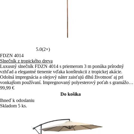
5.0
(2×)
FDZN 4014
Slnečník z tropického dreva
Luxusný slnečník FDZN 4014 s priemerom 3 m ponúka prírodný
vzhľad a elegantné tienenie vďaka konštrukcii z tropickej akácie.
Odolná impregnácia a olejový náter zaisťujú dlhú životnosť aj pri
vonkajšom používaní. Impregnovaný polyesterový poťah s gramážou
160 g/m² poskytuje spoľahlivú ochranu pred slnkom.
99,99 €
Do košíka
Ihneď k odoslaniu
Skladom 5 ks.