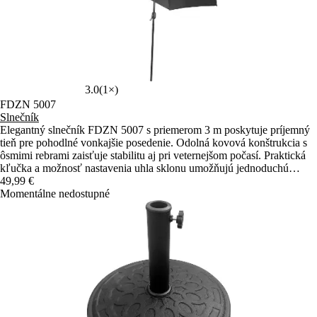
3.0
(1×)
FDZN 5007
Slnečník
Elegantný slnečník FDZN 5007 s priemerom 3 m poskytuje príjemný
tieň pre pohodlné vonkajšie posedenie. Odolná kovová konštrukcia s
ôsmimi rebrami zaisťuje stabilitu aj pri veternejšom počasí. Praktická
kľučka a možnosť nastavenia uhla sklonu umožňujú jednoduchú
manipuláciu a flexibilné tienenie počas celého dňa.
49,99 €
Momentálne nedostupné