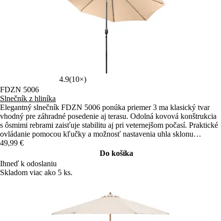
4.9
(10×)
FDZN 5006
Slnečník z hliníka
Elegantný slnečník FDZN 5006 ponúka priemer 3 ma klasický tvar
vhodný pre záhradné posedenie aj terasu. Odolná kovová konštrukcia
s ôsmimi rebrami zaisťuje stabilitu aj pri veternejšom počasí. Praktické
ovládanie pomocou kľučky a možnosť nastavenia uhla sklonu
umožňujú pohodlné a flexibilné tienenie počas celého dňa.
49,99 €
Do košíka
Ihneď k odoslaniu
Skladom viac ako 5 ks.