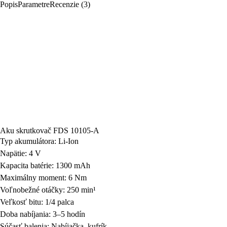
Popis
Parametre
Recenzie (3)
Aku skrutkovač FDS 10105-A
Typ akumulátora: Li-Ion
Napätie: 4 V
Kapacita batérie: 1300 mAh
Maximálny moment: 6 Nm
Voľnobežné otáčky: 250 min¹
Veľkosť bitu: 1/4 palca
Doba nabíjania: 3–5 hodín
Súčasť balenia: Nabíjačka, kufrík