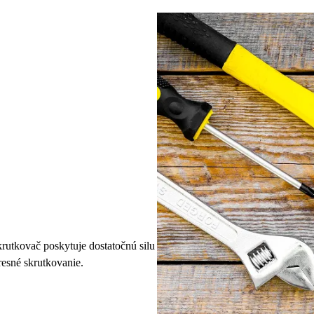
utkovač poskytuje dostatočnú silu
esné skrutkovanie.