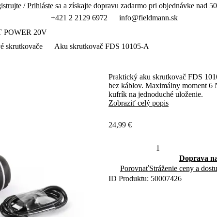
istrujte
/
Prihláste
sa a získajte dopravu zadarmo pri objednávke nad 50
+421 2 2129 6972
info@fieldmann.sk
T POWER 20V
é skrutkovače
Aku skrutkovač FDS 10105-A
Praktický aku skrutkovač FDS 101
bez káblov. Maximálny moment 6 Nm
kufrík na jednoduché uloženie.
Zobraziť celý popis
24,99 €
Doprava na
Porovnať
Stráženie ceny a dost
ID Produktu: 50007426