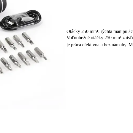
Otáčky 250 min¹: rýchla manipulác
Voľnobežné otáčky 250 min¹ zaisťu
je práca efektívna a bez námahy. M