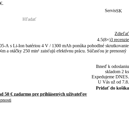
€.
Servis
SK
Zdieľať
4.5
(8×)
3 recenzie
05-A s Li-Ion batériou 4 V / 1300 mAh ponúka pohodlné skrutkovanie
 a otáčky 250 min¹ zaisťujú efektívnu prácu. Súčasťou je prenosný
Ihneď k odoslaniu
skladom 2 ks
Expedujeme DNES.
U Vás už od 7.8.
Pridať do košíka
d 50 € zadarmo pre prihlásených užívateľov
upnosti