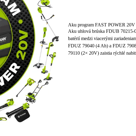
Aku program FAST POWER 20V
Aku uhlová brúska FDUB 70215-0
batérií medzi viacerými zariadeni
FDUZ 79040 (4 Ah) a FDUZ 79080 
79110 (2× 20V) zaistia rýchlé nabit