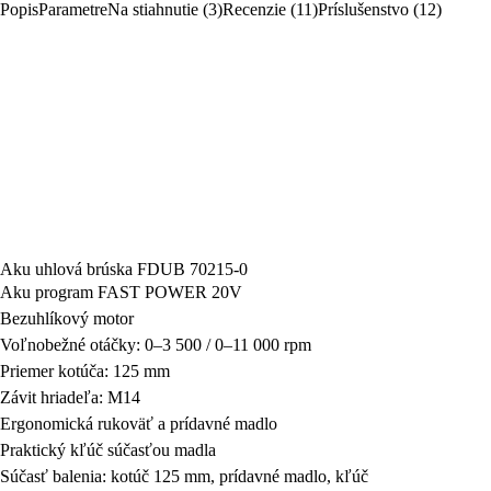
Popis
Parametre
Na stiahnutie (3)
Recenzie (11)
Príslušenstvo (12)
Aku uhlová brúska FDUB 70215-0
Aku program FAST POWER 20V
Bezuhlíkový motor
Voľnobežné otáčky: 0–3 500 / 0–11 000 rpm
Priemer kotúča: 125 mm
Závit hriadeľa: M14
Ergonomická rukoväť a prídavné madlo
Praktický kľúč súčasťou madla
Súčasť balenia: kotúč 125 mm, prídavné madlo, kľúč