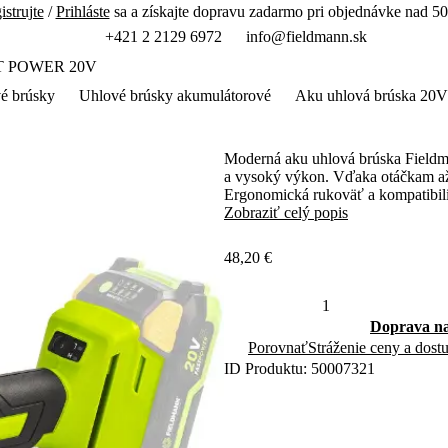
istrujte
/
Prihláste
sa a získajte dopravu zadarmo pri objednávke nad 50
+421 2 2129 6972
info@fieldmann.sk
T POWER 20V
é brúsky
Uhlové brúsky akumulátorové
Aku uhlová brúska 20
Moderná aku uhlová brúska Field
a vysoký výkon. Vďaka otáčkam až
Ergonomická rukoväť a kompatibili
Zobraziť celý popis
48,20 €
Doprava na
Porovnať
Stráženie ceny a dost
ID Produktu: 50007321