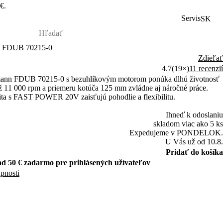
€.
Servis
SK
V FDUB 70215-0
Zdieľať
4.7
(19×)
11 recenzií
mann FDUB 70215-0 s bezuhlíkovým motorom ponúka dlhú životnosť
 11 000 rpm a priemeru kotúča 125 mm zvládne aj náročné práce.
ta s FAST POWER 20V zaisťujú pohodlie a flexibilitu.
Ihneď k odoslaniu
skladom viac ako 5 ks
Expedujeme v PONDELOK.
U Vás už od 10.8.
Pridať do košíka
d 50 € zadarmo pre prihlásených užívateľov
upnosti