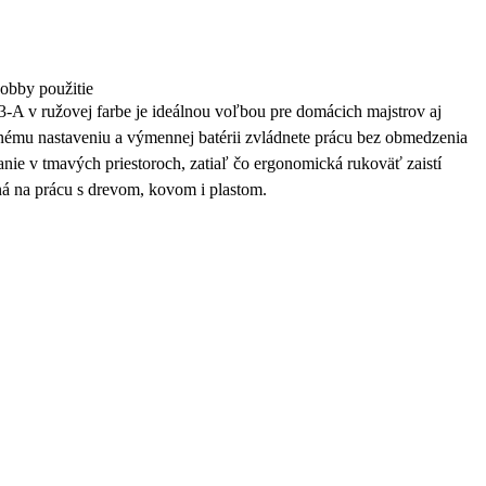
hobby použitie
 v ružovej farbe je ideálnou voľbou pre domácich majstrov aj
nému nastaveniu a výmennej batérii zvládnete prácu bez obmedzenia
nie v tmavých priestoroch, zatiaľ čo ergonomická rukoväť zaistí
ná na prácu s drevom, kovom i plastom.