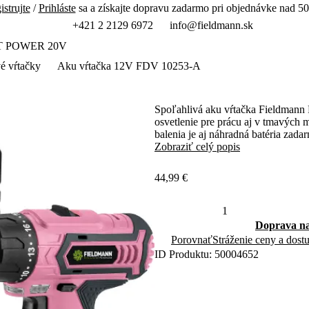
istrujte
/
Prihláste
sa a získajte dopravu zadarmo pri objednávke nad 50
+421 2 2129 6972
info@fieldmann.sk
T POWER 20V
é vŕtačky
Aku vŕtačka 12V FDV 10253-A
Spoľahlivá aku vŕtačka Fieldmann
osvetlenie pre prácu aj v tmavých
balenia je aj náhradná batéria zada
Zobraziť celý popis
44,99 €
Doprava na
Porovnať
Stráženie ceny a dost
ID Produktu: 50004652