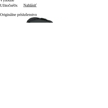
Výhodné
Nahlásiť
Užitočné
0x
Originálne príslušenstvo
5.0
(1×)
FDV 90252
Akumulátor
Náhradná batéria k akumulátorovej vŕtačke FDV
10252-A, FDV 10253-A 12 V / 1300 mAh
15,99 €
Do košíka