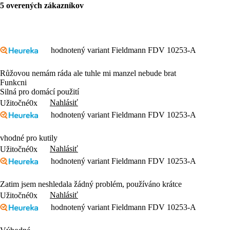
5 overených zákazníkov
hodnotený variant Fieldmann FDV 10253-A
Růžovou nemám ráda ale tuhle mi manzel nebude brat
Funkcni
Silná pro domácí použití
Nahlásiť
Užitočné
0x
hodnotený variant Fieldmann FDV 10253-A
vhodné pro kutily
Nahlásiť
Užitočné
0x
hodnotený variant Fieldmann FDV 10253-A
Zatim jsem neshledala žádný problém, používáno krátce
Nahlásiť
Užitočné
0x
hodnotený variant Fieldmann FDV 10253-A