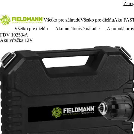
Zareg
Všetko pre záhradu
Všetko pre dielňu
Aku FAS
Všetko pre dielňu
Akumulátorové náradie
Akumulátorov
FDV 10253-A
Aku vŕtačka 12V