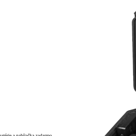
 batérie a nabíjačka zadarmo