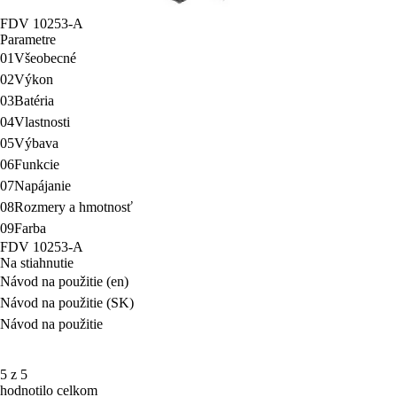
FDV 10253-A
Parametre
01
Všeobecné
02
Výkon
03
Batéria
04
Vlastnosti
05
Výbava
06
Funkcie
07
Napájanie
08
Rozmery a hmotnosť
09
Farba
FDV 10253-A
Na stiahnutie
Návod na použitie (en)
Návod na použitie (SK)
Návod na použitie
5 z 5
hodnotilo celkom