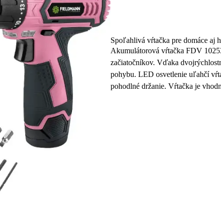
Spoľahlivá vŕtačka pre domáce aj 
Akumulátorová vŕtačka FDV 10253-A
začiatočníkov. Vďaka dvojrýchlost
pohybu. LED osvetlenie uľahčí vŕta
pohodlné držanie. Vŕtačka je vhod