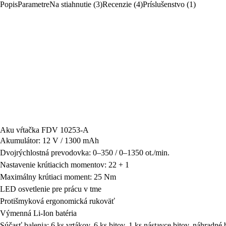
Popis
Parametre
Na stiahnutie (3)
Recenzie (4)
Príslušenstvo (1)
Aku vŕtačka FDV 10253-A
Akumulátor: 12 V / 1300 mAh
Dvojrýchlostná prevodovka: 0–350 / 0–1350 ot./min.
Nastavenie krútiacich momentov: 22 + 1
Maximálny krútiaci moment: 25 Nm
LED osvetlenie pre prácu v tme
Protišmyková ergonomická rukoväť
Výmenná Li-Ion batéria
Súčasť balenia: 6 ks vrtákov, 6 ks bitov, 1 ks nástavce bitov, náhradné