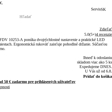
€.
Servis
SK
Zdieľať
5.0
(5×)
4 recenzie
 FDV 10253-A ponúka dvojrýchlostné nastavenie a praktické LED
 miestach. Ergonomická rukoväť zaisťuje pohodlné držanie. Súčasťou
rmo.
Ihneď k odoslaniu
skladom viac ako 5 ks
Expedujeme DNES.
U Vás už od 6.8.
Pridať do košíka
d 50 € zadarmo pre prihlásených užívateľov
upnosti