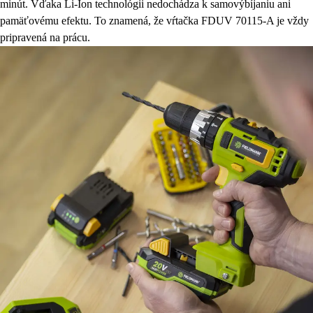
minút. Vďaka Li-Ion technológii nedochádza k samovýbíjaniu ani
pamäťovému efektu. To znamená, že vŕtačka FDUV 70115-A je vždy
pripravená na prácu.