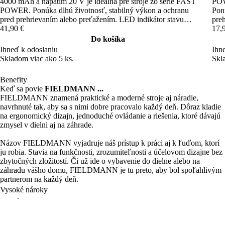
4000 mAh a napätím 20 V je ideálna pre stroje zo série FAST
POW
POWER. Ponúka dlhú životnosť, stabilný výkon a ochranu
Pon
pred prehrievaním alebo preťažením. LED indikátor stavu
pre
nabitia zabezpečuje jednoduchú kontrolu.
41,90 €
17,
Do košíka
Ihneď k odoslaniu
Ihn
Skladom viac ako 5 ks.
Skl
Benefity
Keď sa povie
FIELDMANN ...
FIELDMANN znamená praktické a moderné stroje aj náradie,
navrhnuté tak, aby sa s nimi dobre pracovalo každý deň. Dôraz kladie
na ergonomický dizajn, jednoduché ovládanie a riešenia, ktoré dávajú
zmysel v dielni aj na záhrade.
Názov FIELDMANN vyjadruje náš prístup k práci aj k ľuďom, ktorí
ju robia. Stavia na funkčnosti, zrozumiteľnosti a účelovom dizajne bez
zbytočných zložitostí. Či už ide o vybavenie do dielne alebo na
záhradu vášho domu, FIELDMANN je tu preto, aby bol spoľahlivým
partnerom na každý deň.
Vysoké nároky
1 batéria 40 strojov
Priaznivé ceny
Produkty