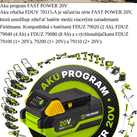
Aku program FAST POWER 20V
Aku vŕtačka FDUV 70115-A je súčasťou série FAST POWER 20V,
ktorá umožňuje zdieľať batérie medzi viacerými zariadeniami
Fieldmann. Kompatibilná s batériami FDUZ 79020 (2 Ah), FDUZ
79040 (4 Ah) a FDUZ 79080 (8 Ah) a s rýchlonabíjačkami FDUZ
79100 (1× 20V), 79200 (1× 20V) a 79110 (2× 20V).