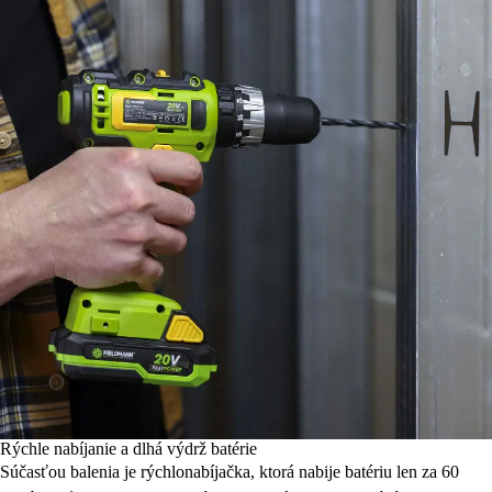
Rýchle nabíjanie a dlhá výdrž batérie
Súčasťou balenia je rýchlonabíjačka, ktorá nabije batériu len za 60