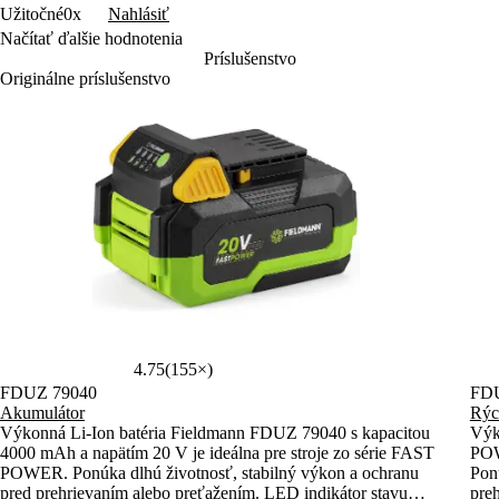
Nahlásiť
Užitočné
0x
Načítať ďalšie hodnotenia
Príslušenstvo
Originálne príslušenstvo
4.75
(155×)
FDUZ 79040
FDU
Akumulátor
Rýc
Výkonná Li-Ion batéria Fieldmann FDUZ 79040 s kapacitou
Výk
4000 mAh a napätím 20 V je ideálna pre stroje zo série FAST
POW
POWER. Ponúka dlhú životnosť, stabilný výkon a ochranu
Pon
pred prehrievaním alebo preťažením. LED indikátor stavu
pre