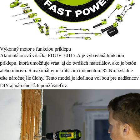
Výkonný motor s funkciou príklepu
Akumulátorová vŕtačka FDUV 70115-A je vybavená funkciou
príklepu, ktorá umožňuje vŕtať aj do tvrdších materiálov, ako je betón
alebo murivo. S maximálnym krútiacim momentom 35 Nm zvládne
ešte náročnejšie úlohy. Tento model je ideálnou voľbou pre nadšencov
DIY aj náročnejších používateľov.