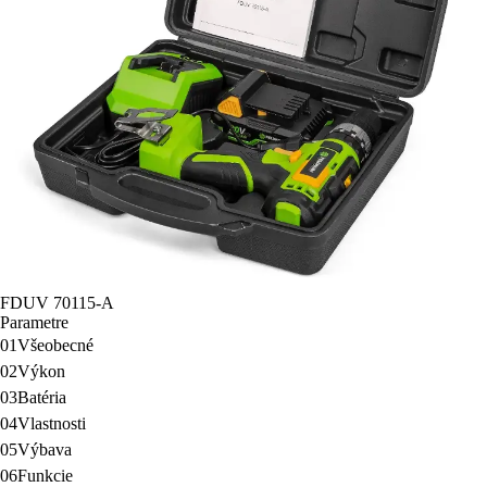
FDUV 70115-A
Parametre
01
Všeobecné
02
Výkon
03
Batéria
04
Vlastnosti
05
Výbava
06
Funkcie