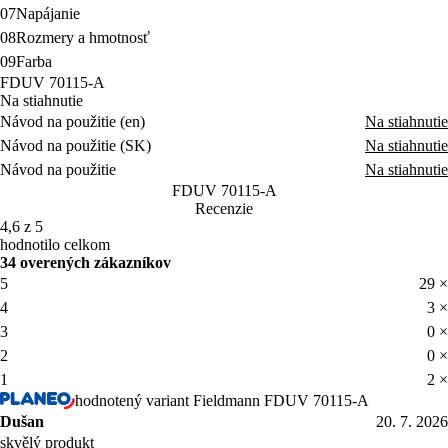
07
Napájanie
08
Rozmery a hmotnosť
09
Farba
FDUV 70115-A
Na stiahnutie
Návod na použitie (en)
Na stiahnutie
Návod na použitie (SK)
Na stiahnutie
Návod na použitie
Na stiahnutie
FDUV 70115-A
Recenzie
4,6 z 5
hodnotilo celkom
34 overených zákazníkov
5
29 ×
4
3 ×
3
0 ×
2
0 ×
1
2 ×
hodnotený variant Fieldmann FDUV 70115-A
Dušan
20. 7. 2026
skvělý produkt