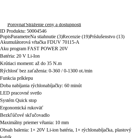
U Vás už od 10.8.
Pridať do košíka
Doprava nad 50 € zadarmo pre prihlásených užívateľov
Porovnať
Stráženie ceny a dostupnosti
ID Produktu: 50004546
Popis
Parametre
Na stiahnutie (3)
Recenzie (19)
Príslušenstvo (13)
Akumulátorová vŕtačka FDUV 70115-A
Aku program FAST POWER 20V
Batéria: 20 V Li-Ion
Krútiaci moment: až do 35 N.m
Rýchlosť bez zaťaženia: 0-360 / 0-1300 ot./min
Funkcia príklepu
Doba nabíjania rýchlonabíjačky: 60 minút
LED pracovné svetlo
Systém Quick stop
Ergonomická rukoväť
Bezkľúčové skľučovadlo
Maximálny priemer vŕtania: 10 mm
Obsah balenia: 1× 20V Li-ion batéria, 1× rýchlonabíjačka, plastový
kufrík