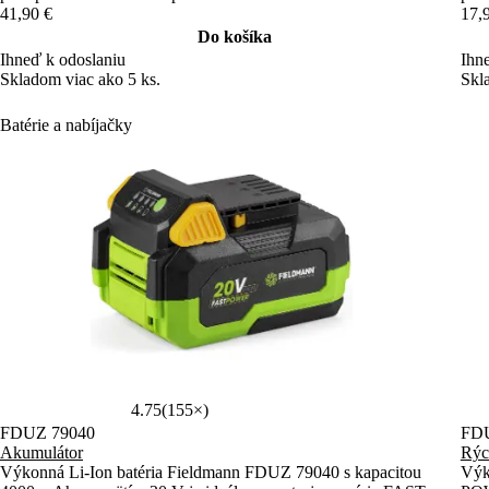
nabitia zabezpečuje jednoduchú kontrolu.
41,90 €
17,
Do košíka
Ihneď k odoslaniu
Ihn
Skladom viac ako 5 ks.
Skl
Batérie a nabíjačky
4.75
(155×)
FDUZ 79040
FDU
Akumulátor
Rýc
Výkonná Li-Ion batéria Fieldmann FDUZ 79040 s kapacitou
Výk