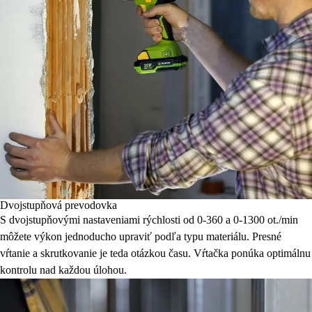
Dvojstupňová prevodovka
S dvojstupňovými nastaveniami rýchlosti od 0-360 a 0-1300 ot./min
môžete výkon jednoducho upraviť podľa typu materiálu. Presné
vŕtanie a skrutkovanie je teda otázkou času. Vŕtačka ponúka optimálnu
kontrolu nad každou úlohou.