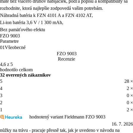
máte tiež viacero druhov nabíjačiek, podľa popisu a kompatibility sa
rozhodnite, ktorá najlepšie zodpovedá vašim potrebám.
Náhradná batéria k FZN 4101 A a FZN 4102 AT,
Li-ion batéria 3,6 V / 1 300 mAh,
Bez pamäťového efektu
FZO 9003
Parametre
01
Všeobecné
FZO 9003
Recenzie
4,6 z 5
hodnotilo celkom
32 overených zákazníkov
5
28 ×
4
2 ×
3
0 ×
2
0 ×
1
2 ×
hodnotený variant Fieldmann FZO 9003
16. 7. 2026
nůžky na trávu - pracuje přesně tak, jak je uvedeno v návodu na