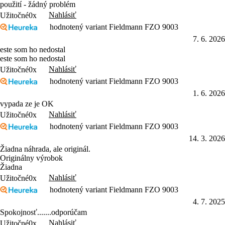
použití - žádný problém
Nahlásiť
Užitočné
0x
hodnotený variant Fieldmann FZO 9003
7. 6. 2026
este som ho nedostal
este som ho nedostal
Nahlásiť
Užitočné
0x
hodnotený variant Fieldmann FZO 9003
1. 6. 2026
vypada ze je OK
Nahlásiť
Užitočné
0x
hodnotený variant Fieldmann FZO 9003
14. 3. 2026
Žiadna náhrada, ale originál.
Originálny výrobok
Žiadna
Nahlásiť
Užitočné
0x
hodnotený variant Fieldmann FZO 9003
4. 7. 2025
Spokojnosť.......odporúčam
Nahlásiť
Užitočné
0x