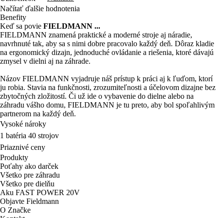
Načítať ďalšie hodnotenia
Benefity
Keď sa povie
FIELDMANN ...
FIELDMANN znamená praktické a moderné stroje aj náradie,
navrhnuté tak, aby sa s nimi dobre pracovalo každý deň. Dôraz kladie
na ergonomický dizajn, jednoduché ovládanie a riešenia, ktoré dávajú
zmysel v dielni aj na záhrade.
Názov FIELDMANN vyjadruje náš prístup k práci aj k ľuďom, ktorí
ju robia. Stavia na funkčnosti, zrozumiteľnosti a účelovom dizajne bez
zbytočných zložitostí. Či už ide o vybavenie do dielne alebo na
záhradu vášho domu, FIELDMANN je tu preto, aby bol spoľahlivým
partnerom na každý deň.
Vysoké nároky
1 batéria 40 strojov
Priaznivé ceny
Produkty
Poťahy ako darček
Všetko pre záhradu
Všetko pre dielňu
Aku FAST POWER 20V
Objavte Fieldmann
O Značke