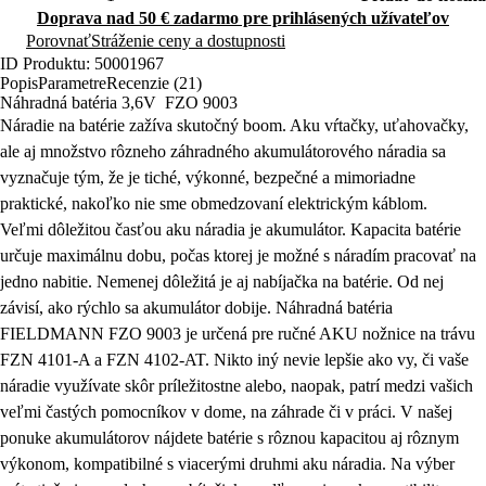
Doprava nad 50 € zadarmo pre prihlásených užívateľov
Porovnať
Stráženie ceny a dostupnosti
ID Produktu: 50001967
Popis
Parametre
Recenzie (21)
Náhradná batéria 3,6V FZO 9003
Náradie na batérie zažíva skutočný boom. Aku vŕtačky, uťahovačky,
ale aj množstvo rôzneho záhradného akumulátorového náradia sa
vyznačuje tým, že je tiché, výkonné, bezpečné a mimoriadne
praktické, nakoľko nie sme obmedzovaní elektrickým káblom.
Veľmi dôležitou časťou aku náradia je akumulátor. Kapacita batérie
určuje maximálnu dobu, počas ktorej je možné s náradím pracovať na
jedno nabitie. Nemenej dôležitá je aj nabíjačka na batérie. Od nej
závisí, ako rýchlo sa akumulátor dobije.
Náhradná batéria
FIELDMANN FZO 9003 je určená pre ručné AKU nožnice na trávu
FZN 4101-A a FZN 4102-AT.
Nikto iný nevie lepšie ako vy, či vaše
náradie využívate skôr príležitostne alebo, naopak, patrí medzi vašich
veľmi častých pomocníkov v dome, na záhrade či v práci. V našej
ponuke akumulátorov nájdete batérie s rôznou kapacitou aj rôznym
výkonom, kompatibilné s viacerými druhmi aku náradia. Na výber