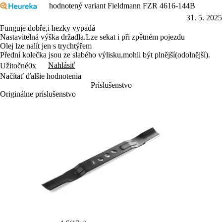
hodnotený variant Fieldmann FZR 4616-144B
31. 5. 2025
Funguje dobře,i hezky vypadá
Nastavitelná výška držadla.Lze sekat i při zpětném pojezdu
Olej lze nalít jen s trychtýřem
Přední kolečka jsou ze slabého výlisku,mohli být plnější(odolnější).
Nahlásiť
Užitočné
0x
Načítať ďalšie hodnotenia
Príslušenstvo
Originálne príslušenstvo