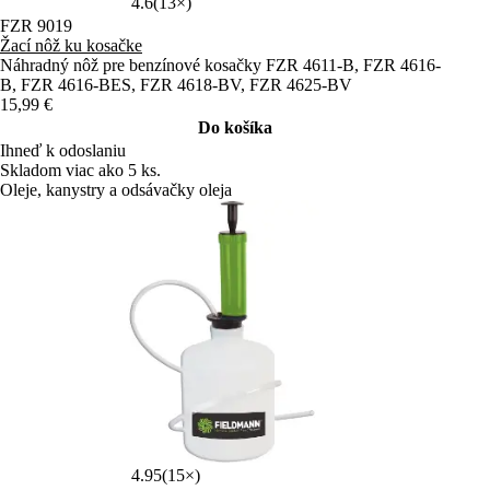
4.6
(13×)
FZR 9019
Žací nôž ku kosačke
Náhradný nôž pre benzínové kosačky FZR 4611-B, FZR 4616-
B, FZR 4616-BES, FZR 4618-BV, FZR 4625-BV
15,99 €
Do košíka
Ihneď k odoslaniu
Skladom viac ako 5 ks.
Oleje, kanystry a odsávačky oleja
4.95
(15×)