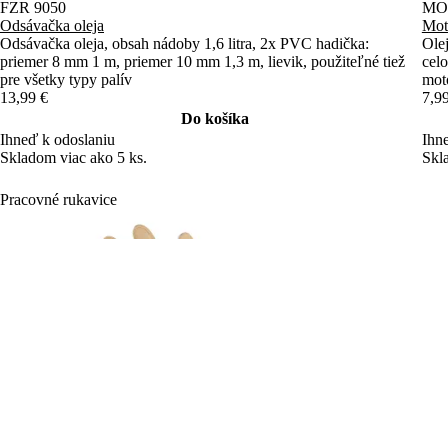
FZR 9050
MOL
Odsávačka oleja
Mot
Odsávačka oleja, obsah nádoby 1,6 litra, 2x PVC hadička:
Olej
priemer 8 mm 1 m, priemer 10 mm 1,3 m, lievik, použiteľné tiež
celo
pre všetky typy palív
moto
13,99 €
7,9
Do košíka
Ihneď k odoslaniu
Ihn
Skladom viac ako 5 ks.
Skl
Pracovné rukavice