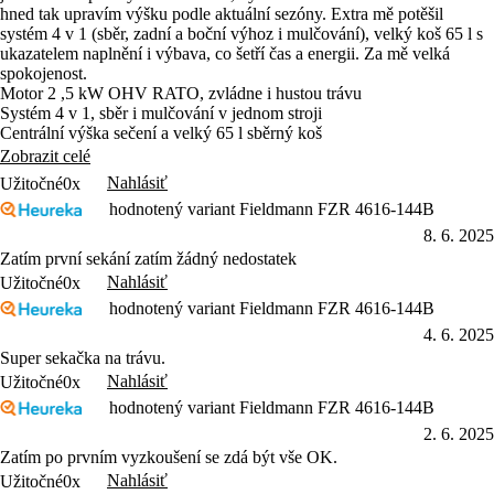
hned tak upravím výšku podle aktuální sezóny. Extra mě potěšil
systém 4 v 1 (sběr, zadní a boční výhoz i mulčování), velký koš 65 l s
ukazatelem naplnění i výbava, co šetří čas a energii. Za mě velká
spokojenost.
Motor 2 ,5 kW OHV RATO, zvládne i hustou trávu
Systém 4 v 1, sběr i mulčování v jednom stroji
Centrální výška sečení a velký 65 l sběrný koš
Zobrazit celé
Nahlásiť
Užitočné
0x
hodnotený variant Fieldmann FZR 4616-144B
8. 6. 2025
Zatím první sekání zatím žádný nedostatek
Nahlásiť
Užitočné
0x
hodnotený variant Fieldmann FZR 4616-144B
4. 6. 2025
Super sekačka na trávu.
Nahlásiť
Užitočné
0x
hodnotený variant Fieldmann FZR 4616-144B
2. 6. 2025
Zatím po prvním vyzkoušení se zdá být vše OK.
Nahlásiť
Užitočné
0x