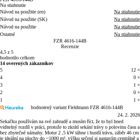
Na stiahnutie
Návod na použitie (en)
Na stiahnutie
Návod na použitie (SK)
Na stiahnutie
Návod na použitie
Na stiahnutie
Ostatné
Na stiahnutie
FZR 4616-144B
Recenzie
4,5 z 5
hodnotilo celkom
14 overených zákazníkov
5
12 ×
4
0 ×
3
1 ×
2
0 ×
1
1 ×
hodnotený variant Fieldmann FZR 4616-144B
24. 2. 2026
Sekačku používám na své zahradě a musím říct, že to byl hned
viditelný rozdíl v práci, protože to zkrátí sekání trávy o polovinu času a
bez zbytečné námahy. Motor 2 ,5 kW táhne i hustší trávu, záběr 46 cm
je ideální na plochy do ~1000 m², výšku sečení si nastavím centrálně a