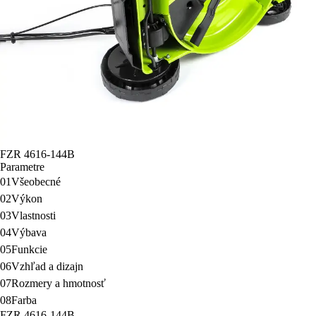
FZR 4616-144B
Parametre
01
Všeobecné
02
Výkon
03
Vlastnosti
04
Výbava
05
Funkcie
06
Vzhľad a dizajn
07
Rozmery a hmotnosť
08
Farba
FZR 4616-144B