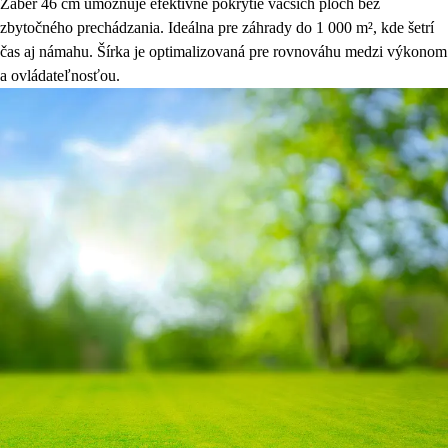
Záber 46 cm umožňuje efektívne pokrytie väčších plôch bez
zbytočného prechádzania. Ideálna pre záhrady do 1 000 m², kde šetrí
čas aj námahu. Šírka je optimalizovaná pre rovnováhu medzi výkonom
a ovládateľnosťou.