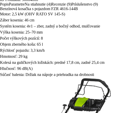
Popis
Parametre
Na stiahnutie (4)
Recenzie (9)
Príslušenstvo (9)
Benzínová kosačka s pojazdom FZR 4616-144B
Motor: 2,5 kW (OHV RATO SV 145-S)
Záber kosenia: 46 cm
Systém kosenia: 4v1 – zber, zadný a bočný odhod, mulčovanie
Výška kosenia: 25–70 mm
Počet výškových pozícií: 8
Objem zberného koša: 65 l
Rýchlosť pojazdu: 3,3 km/h
Hmotnosť: 29 kg
Kolesá na guličkových ložiskách: predné 17,8 cm, zadné 25,4 cm
Hlučnosť: 96 dB(A)
Súčasť balenia: Držiak na nápoje a priehradka na drobnosti