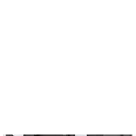
Zaregistrujte
/
Prihláste
sa a získajte dopravu zadarmo pri
objednávke nad 50€.
Všetko pre dielňu
Príslušenstvo
Boxy na náradie
Box na náradie PROFI FDN 4173
FDN 4173
Box na náradie PROFI