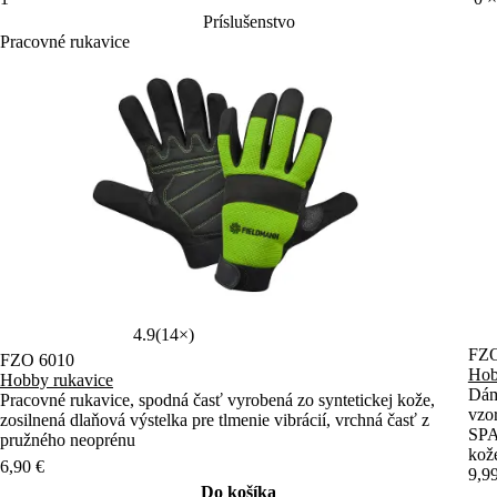
Príslušenstvo
Pracovné rukavice
4.9
(14×)
FZO
FZO 6010
Hob
Hobby rukavice
Dám
Pracovné rukavice, spodná časť vyrobená zo syntetickej kože,
vzor
zosilnená dlaňová výstelka pre tlmenie vibrácií, vrchná časť z
SPA
pružného neoprénu
kože
6,90 €
(S)
9,9
Do košíka