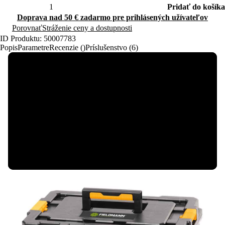
Pridať do košíka
Doprava nad 50 € zadarmo pre prihlásených užívateľov
Porovnať
Stráženie ceny a dostupnosti
ID Produktu: 50007783
Popis
Parametre
Recenzie ()
Príslušenstvo (6)