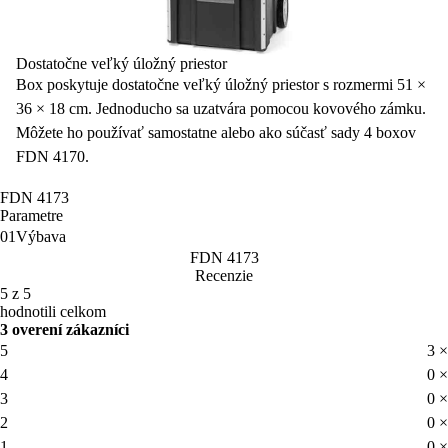
Dostatočne veľký úložný priestor
Box poskytuje dostatočne veľký úložný priestor s
rozmermi 51 ×
36 × 18 cm
. Jednoducho sa uzatvára pomocou kovového zámku.
Môžete ho používať samostatne alebo ako súčasť sady 4 boxov
FDN 4170.
FDN 4173
Parametre
01
Výbava
FDN 4173
Recenzie
5 z 5
hodnotili celkom
3 overení zákazníci
5
3 ×
4
0 ×
3
0 ×
2
0 ×
1
0 ×