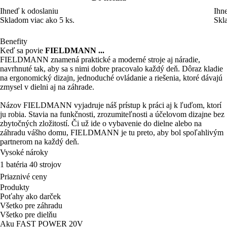
Ihneď k odoslaniu
Ihn
Skladom viac ako 5 ks.
Skl
Benefity
Keď sa povie
FIELDMANN ...
FIELDMANN znamená praktické a moderné stroje aj náradie,
navrhnuté tak, aby sa s nimi dobre pracovalo každý deň. Dôraz kladie
na ergonomický dizajn, jednoduché ovládanie a riešenia, ktoré dávajú
zmysel v dielni aj na záhrade.
Názov FIELDMANN vyjadruje náš prístup k práci aj k ľuďom, ktorí
ju robia. Stavia na funkčnosti, zrozumiteľnosti a účelovom dizajne bez
zbytočných zložitostí. Či už ide o vybavenie do dielne alebo na
záhradu vášho domu, FIELDMANN je tu preto, aby bol spoľahlivým
partnerom na každý deň.
Vysoké nároky
1 batéria 40 strojov
Priaznivé ceny
Produkty
Poťahy ako darček
Všetko pre záhradu
Všetko pre dielňu
Aku FAST POWER 20V