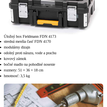
Úložný box Fieldmann FDN 4173
stredná menšia časť FDN 4170
modulárny dizajn
odolný proti nárazu, vode a prachu
kovový zámok
bočné madlo na pohodlné nosenie
rozmery: 51 × 36 × 18 cm
hmotnosť: 3,5 kg