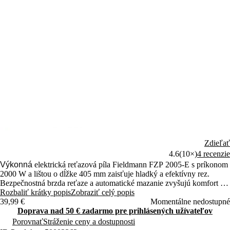
(3)
Zdieľať
4.6
(10×)
4 recenzie
Výkonná
elektrická reťazová píla Fieldmann FZP 2005-E s príkonom
2000 W a lištou o dĺžke 405 mm zaisťuje hladký a efektívny rez.
Bezpečnostná brzda reťaze a automatické mazanie zvyšujú komfort aj
bezpečnosť práce. Rýchloupínací Quick Tighten systém umožňuje
Rozbaliť krátky popis
Zobraziť celý popis
jednoduchú údržbu bez náradia.
39,99 €
Momentálne nedostupné
Doprava nad 50 € zadarmo pre prihlásených užívateľov
Porovnať
Stráženie ceny a dostupnosti