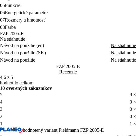
05
Funkcie
06
Energetické parametre
07
Rozmery a hmotnosť
08
Farba
FZP 2005-E
Na stiahnutie
Návod na použitie (en)
Na stiahnutie
Návod na použitie (SK)
Na stiahnutie
Návod na použitie
Na stiahnutie
FZP 2005-E
Recenzie
4,6 z 5
hodnotilo celkom
10 overených zákazníkov
5
9 ×
4
0 ×
3
0 ×
2
0 ×
1
1 ×
hodnotený variant Fieldmann FZP 2005-E