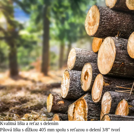
Kvalitná lišta a reťaz s delením
Pílová lišta s dĺžkou 405 mm spolu s reťazou o delení 3/8" tvorí