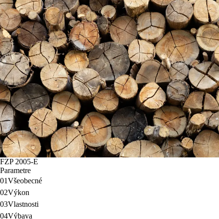
FZP 2005-E
Parametre
01
Všeobecné
02
Výkon
03
Vlastnosti
04
Výbava