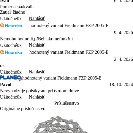
Ivan
6. 5. 2026
Pomer cena/kvalita
Zatiaľ žiadne
Nahlásiť
Užitočné
0x
hodnotený variant Fieldmann FZP 2005-E
9. 4. 2026
Nemohu hodnotit,přišel jako nefunkřní
Nahlásiť
Užitočné
0x
hodnotený variant Fieldmann FZP 2005-E
2. 4. 2026
ok
Nahlásiť
Užitočné
0x
hodnotený variant Fieldmann FZP 2005-E
Pavol
18. 10. 2024
Nevyhadzuje poistky ani pri tvrdom dreve
Nahlásiť
Užitočné
0x
Príslušenstvo
Originálne príslušenstvo