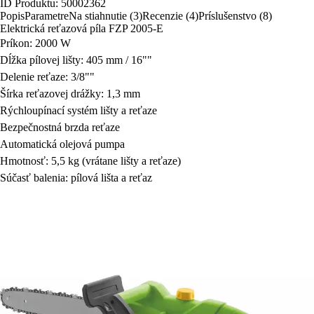
ID Produktu: 50002362
Popis
Parametre
Na stiahnutie (3)
Recenzie (4)
Príslušenstvo (8)
Elektrická reťazová píla FZP 2005-E
Príkon: 2000 W
Dĺžka pílovej lišty: 405 mm / 16""
Delenie reťaze: 3/8""
Šírka reťazovej drážky: 1,3 mm
Rýchloupínací systém lišty a reťaze
Bezpečnostná brzda reťaze
Automatická olejová pumpa
Hmotnosť: 5,5 kg (vrátane lišty a reťaze)
Súčasť balenia: pílová lišta a reťaz