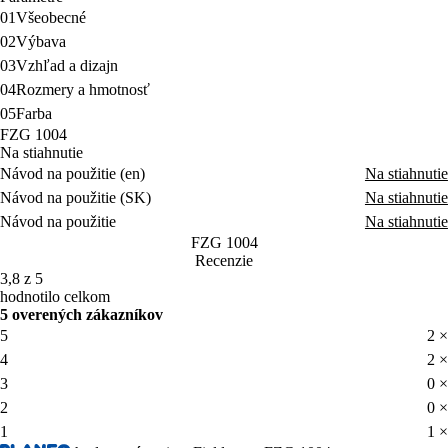
01
Všeobecné
02
Výbava
03
Vzhľad a dizajn
04
Rozmery a hmotnosť
05
Farba
FZG 1004
Na stiahnutie
Návod na použitie (en)
Na stiahnutie
Návod na použitie (SK)
Na stiahnutie
Návod na použitie
Na stiahnutie
FZG 1004
Recenzie
3,8 z 5
hodnotilo celkom
5 overených zákazníkov
5
2 ×
4
2 ×
3
0 ×
2
0 ×
1
1 ×