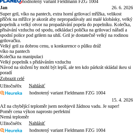
hodnotený variant Fieldmann FZG 1004
Jan
26. 6. 2026
Super gril, víko na pantech, extra horní grilovací mřížka, velikost
příček na mřížce je akorát aby nepropadávaly ani malé klobásky, velký
popelník a velký otvor na propadávání popela do popelníku. Kolečka,
přisávání vzduchu od spodu, odkládací polička na grilovací nářadí a
spodní police pod grilem na uhlí. Gril je dostatečně velký na rodinou
grilovačku.
Velký gril za dobrou cenu, u konkurence o půlku dráž
víko na pantech
Kolečka na manipulaci
Velký popelník s přidáváním vzduchu
Návod na složení by mohl být lepší, ale ten kdo párkrát skládal ikeu si
poradí
Zobrazit celé
Nahlásiť
Užitočné
0x
hodnotený variant Fieldmann FZG 1004
15. 4. 2026
Až na chybějící teploměr jsem neobjevil žádnou vadu. Je super!
Poměr cena výkon naprosto perfektní
Nemá teploměr
Nahlásiť
Užitočné
0x
hodnotený variant Fieldmann FZG 1004