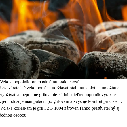
Veko a popolník pre maximálnu praktickosť
Uzatvárateľné veko pomáha udržiavať stabilnú teplotu a umožňuje
využívať aj nepriame grilovanie. Odnímateľný popolník výrazne
zjednodušuje manipuláciu po grilovaní a zvyšuje komfort pri čistení.
Vďaka kolieskam je gril FZG 1004 zároveň ľahko presúvateľný aj
jednou osobou.