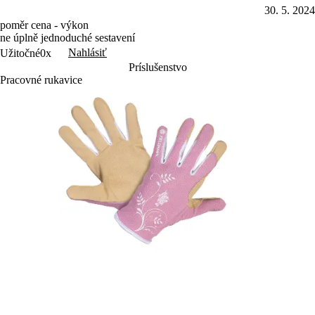
30. 5. 2024
poměr cena - výkon
ne úplně jednoduché sestavení
Nahlásiť
Užitočné
0x
Príslušenstvo
Pracovné rukavice
4.85
(4×)
FZO 2110
FZO
Hobby rukavice
Hob
Dámske záhradné rukavice, ideálne pre ženy / deti, moderný
Hobb