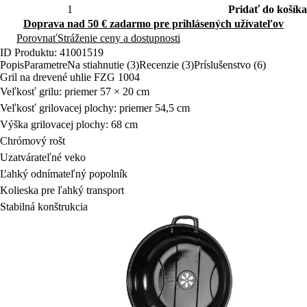
Pridať do košíka
Doprava nad 50 € zadarmo pre prihlásených užívateľov
Porovnať
Stráženie ceny a dostupnosti
ID Produktu: 41001519
Popis
Parametre
Na stiahnutie (3)
Recenzie (3)
Príslušenstvo (6)
Gril na drevené uhlie FZG 1004
Veľkosť grilu: priemer 57 × 20 cm
Veľkosť grilovacej plochy: priemer 54,5 cm
Výška grilovacej plochy: 68 cm
Chrómový rošt
Uzatvárateľné veko
Ľahký odnímateľný popolník
Kolieska pre ľahký transport
Stabilná konštrukcia