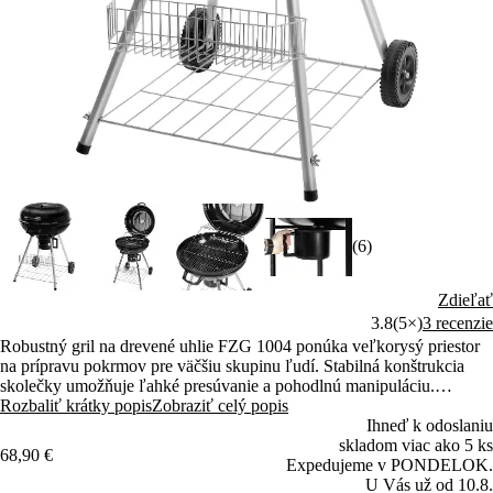
(6)
Zdieľať
3.8
(5×)
3 recenzie
Robustný gril na drevené uhlie FZG 1004 ponúka veľkorysý priestor
na prípravu pokrmov pre väčšiu skupinu ľudí. Stabilná konštrukcia
skolečky umožňuje ľahké presúvanie a pohodlnú manipuláciu.
Praktické veko a odnímateľný popolník zaisťujú komfortné používanie
Rozbaliť krátky popis
Zobraziť celý popis
aj následné čistenie.
Ihneď k odoslaniu
skladom viac ako 5 ks
68,90 €
Expedujeme v PONDELOK.
U Vás už od 10.8.