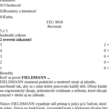
Parametre
01
Všeobecné
02
Rozmery a hmotnosť
03
Farba
FZG 9018
Recenzie
5 z 5
hodnotili celkom
2 overení zákazníci
5
2 ×
4
0 ×
3
0 ×
2
0 ×
1
0 ×
Benefity
Keď sa povie
FIELDMANN ...
FIELDMANN znamená praktické a moderné stroje aj náradie,
navrhnuté tak, aby sa s nimi dobre pracovalo každý deň. Dôraz kladie
na ergonomický dizajn, jednoduché ovládanie a riešenia, ktoré dávajú
zmysel v dielni aj na záhrade.
Názov FIELDMANN vyjadruje náš prístup k práci aj k ľuďom, ktorí
ju robia. Stavia na funkčnosti, zrozumiteľnosti a účelovom dizajne bez