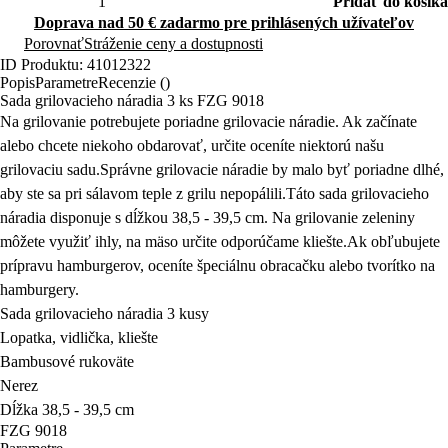
Pridať do košíka
Doprava nad 50 € zadarmo pre prihlásených užívateľov
Porovnať
Stráženie ceny a dostupnosti
ID Produktu: 41012322
Popis
Parametre
Recenzie ()
Sada grilovacieho náradia 3 ks FZG 9018
Na grilovanie potrebujete poriadne grilovacie náradie. Ak začínate
alebo chcete niekoho obdarovať, určite oceníte niektorú našu
grilovaciu sadu.
Správne grilovacie náradie by malo byť poriadne dlhé,
aby ste sa pri sálavom teple z grilu nepopálili.Táto sada grilovacieho
náradia disponuje s dĺžkou 38,5 - 39,5 cm.
Na grilovanie zeleniny
môžete využiť ihly, na mäso určite odporúčame kliešte.Ak obľubujete
prípravu hamburgerov, oceníte špeciálnu obracačku alebo tvorítko na
hamburgery.
Sada grilovacieho náradia 3 kusy
Lopatka, vidlička, kliešte
Bambusové rukoväte
Nerez
Dĺžka 38,5 - 39,5 cm
FZG 9018