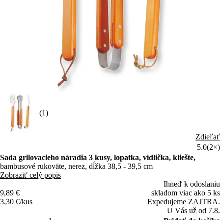
(1)
Zdieľať
5.0
(2×)
Sada grilovacieho náradia 3 kusy, lopatka, vidlička, kliešte,
bambusové rukoväte, nerez, dĺžka 38,5 - 39,5 cm
Zobraziť celý popis
Ihneď k odoslaniu
9,89 €
skladom viac ako 5 ks
3,30 €/kus
Expedujeme ZAJTRA.
U Vás už od 7.8.