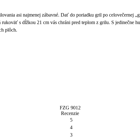
grilovania asi najmenej zábavné. Dať do poriadku gril po celovečernej 
á rukoväť s dĺžkou 21 cm vás chráni pred teplom z grilu.
S
jedinečne hu
ch plôch.
FZG 9012
Recenzie
5
4
3