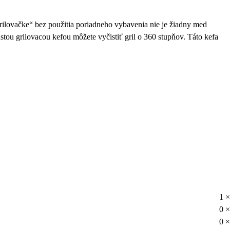
„grilovačke“ bez použitia poriadneho vybavenia nie je žiadny med
stou grilovacou kefou môžete vyčistiť gril o 360 stupňov.
Táto kefa
1 ×
0 ×
0 ×