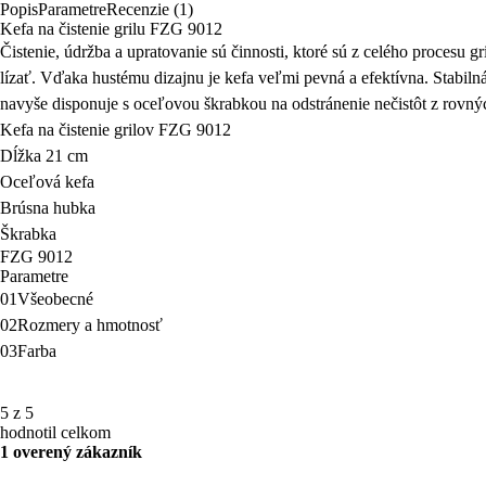
Popis
Parametre
Recenzie (1)
Kefa na čistenie grilu FZG 9012
Čistenie, údržba a upratovanie sú činnosti, ktoré sú z celého procesu 
lízať.
Vďaka hustému dizajnu je kefa veľmi pevná
a efektívna. Stabiln
navyše disponuje s oceľovou škrabkou na odstránenie nečistôt z rovný
Kefa na čistenie grilov FZG 9012
Dĺžka 21 cm
Oceľová kefa
Brúsna hubka
Škrabka
FZG 9012
Parametre
01
Všeobecné
02
Rozmery a hmotnosť
03
Farba
5 z 5
hodnotil celkom
1 overený zákazník