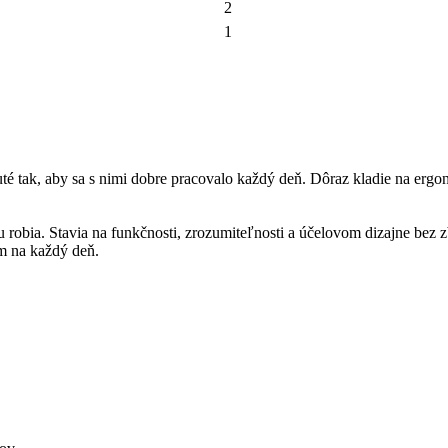
2
1
tak, aby sa s nimi dobre pracovalo každý deň. Dôraz kladie na ergono
obia. Stavia na funkčnosti, zrozumiteľnosti a účelovom dizajne bez zb
m na každý deň.