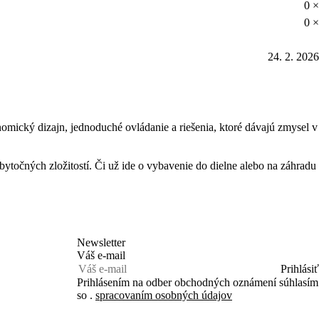
0 ×
0 ×
24. 2. 2026
mický dizajn, jednoduché ovládanie a riešenia, ktoré dávajú zmysel v
ytočných zložitostí. Či už ide o vybavenie do dielne alebo na záhradu
Newsletter
Váš e-mail
Prihlásiť
Prihlásením na odber obchodných oznámení súhlasím
so .
spracovaním osobných údajov