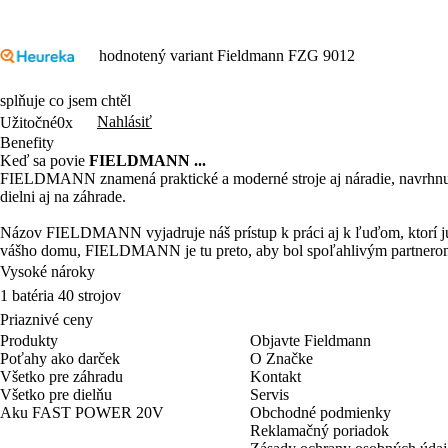
hodnotený variant Fieldmann FZG 9012
splňuje co jsem chtěl
Nahlásiť
Užitočné
0x
Benefity
Keď sa povie
FIELDMANN ...
FIELDMANN znamená praktické a moderné stroje aj náradie, navrhnuté 
dielni aj na záhrade.
Názov FIELDMANN vyjadruje náš prístup k práci aj k ľuďom, ktorí ju r
vášho domu, FIELDMANN je tu preto, aby bol spoľahlivým partnero
Vysoké nároky
1 batéria 40 strojov
Priaznivé ceny
Produkty
Objavte Fieldmann
Poťahy ako darček
O Značke
Všetko pre záhradu
Kontakt
Všetko pre dielňu
Servis
Aku FAST POWER 20V
Obchodné podmienky
Reklamačný poriadok