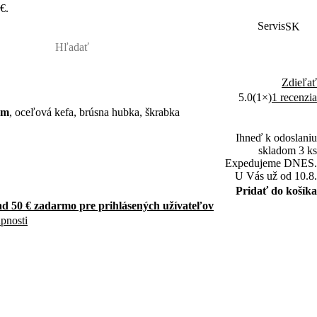
€.
Servis
SK
Zdieľať
5.0
(1×)
1 recenzia
cm
, oceľová kefa, brúsna hubka, škrabka
Ihneď k odoslaniu
skladom 3 ks
Expedujeme DNES.
U Vás už od 10.8.
Pridať do košíka
d 50 € zadarmo pre prihlásených užívateľov
upnosti