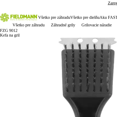
Zareg
Všetko pre záhradu
Všetko pre dielňu
Aku FAS
Všetko pre záhradu
Záhradné grily
Grilovacie náradie
FZG 9012
Kefa na gril