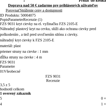
Pridať do košíka
Doprava nad 50 € zadarmo pre prihlásených užívateľov
Porovnať
Stráženie ceny a dostupnosti
ID Produktu: 50004075
Popis
Parametre
Recenzie (1)
FZS 9031 kryt cievky na el. vyžinačku FZS 2105-E
Náhradný plastový kryt na cevku, slúži ako ochrana cievky pred
poškodením , a tiež pred uvoľnením silónu z cievky.
náhradný kryt cievky k FZS 2105-E
materiál: plast
priemer struny na cievke : 1 mm
dĺžka struny na cievke : 4 m
FZS 9031
Parametre
01
Všeobecné
FZS 9031
Recenzie
3,5 z 5
hodnotil celkom
1 overený zákazník
5
0 ×
4
1 ×