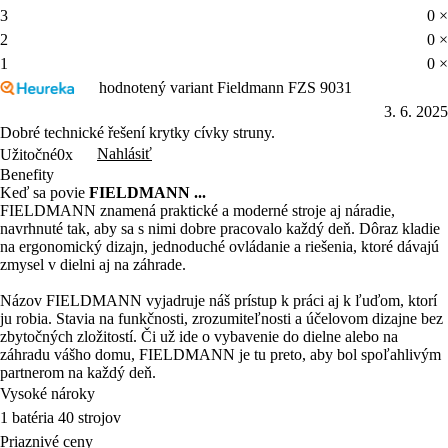
3
0 ×
2
0 ×
1
0 ×
hodnotený variant Fieldmann FZS 9031
3. 6. 2025
Dobré technické řešení krytky cívky struny.
Nahlásiť
Užitočné
0x
Benefity
Keď sa povie
FIELDMANN ...
FIELDMANN znamená praktické a moderné stroje aj náradie,
navrhnuté tak, aby sa s nimi dobre pracovalo každý deň. Dôraz kladie
na ergonomický dizajn, jednoduché ovládanie a riešenia, ktoré dávajú
zmysel v dielni aj na záhrade.
Názov FIELDMANN vyjadruje náš prístup k práci aj k ľuďom, ktorí
ju robia. Stavia na funkčnosti, zrozumiteľnosti a účelovom dizajne bez
zbytočných zložitostí. Či už ide o vybavenie do dielne alebo na
záhradu vášho domu, FIELDMANN je tu preto, aby bol spoľahlivým
partnerom na každý deň.
Vysoké nároky
1 batéria 40 strojov
Priaznivé ceny