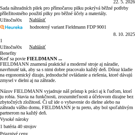
22. 5. 2026
Sada náhradních pilek pro přímočarou pilku pokrývá běžné potřeby
příležitostného použití pilky pro běžné ůčely a materiály.
Nahlásiť
Užitočné
0x
hodnotený variant Fieldmann FDP 9001
8. 10. 2025
1
Nahlásiť
Užitočné
0x
Benefity
Keď sa povie
FIELDMANN ...
FIELDMANN znamená praktické a moderné stroje aj náradie,
navrhnuté tak, aby sa s nimi dobre pracovalo každý deň. Dôraz kladie
na ergonomický dizajn, jednoduché ovládanie a riešenia, ktoré dávajú
zmysel v dielni aj na záhrade.
Názov FIELDMANN vyjadruje náš prístup k práci aj k ľuďom, ktorí
ju robia. Stavia na funkčnosti, zrozumiteľnosti a účelovom dizajne bez
zbytočných zložitostí. Či už ide o vybavenie do dielne alebo na
záhradu vášho domu, FIELDMANN je tu preto, aby bol spoľahlivým
partnerom na každý deň.
Vysoké nároky
1 batéria 40 strojov
Priaznivé ceny