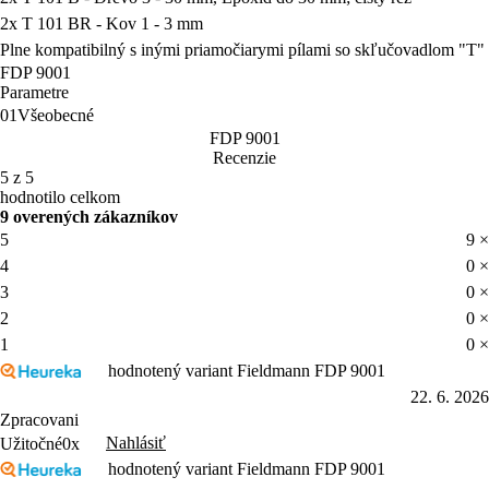
2x T 101 BR - Kov 1 - 3 mm
Plne kompatibilný s inými priamočiarymi pílami so skľučovadlom "T"
FDP 9001
Parametre
01
Všeobecné
FDP 9001
Recenzie
5 z 5
hodnotilo celkom
9 overených zákazníkov
5
9 ×
4
0 ×
3
0 ×
2
0 ×
1
0 ×
hodnotený variant Fieldmann FDP 9001
22. 6. 2026
Zpracovani
Nahlásiť
Užitočné
0x
hodnotený variant Fieldmann FDP 9001