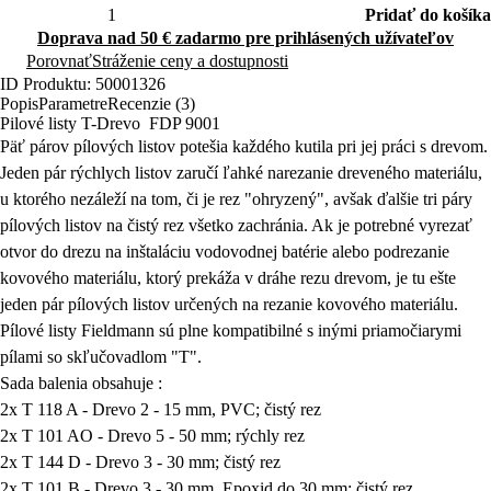
Pridať do košíka
Doprava nad 50 € zadarmo pre prihlásených užívateľov
Porovnať
Stráženie ceny a dostupnosti
ID Produktu: 50001326
Popis
Parametre
Recenzie (3)
Pilové listy T-Drevo FDP 9001
Päť párov pílových listov potešia každého kutila pri jej práci s drevom.
Jeden pár rýchlych listov zaručí ľahké narezanie dreveného materiálu,
u ktorého nezáleží na tom, či je rez "ohryzený", avšak ďalšie tri páry
pílových listov na čistý rez všetko zachránia. Ak je potrebné vyrezať
otvor do drezu na inštaláciu vodovodnej batérie alebo podrezanie
kovového materiálu, ktorý prekáža v dráhe rezu drevom, je tu ešte
jeden pár pílových listov určených na rezanie kovového materiálu.
Pílové listy Fieldmann sú plne kompatibilné s inými priamočiarymi
pílami so skľučovadlom "T".
Sada balenia obsahuje :
2x T 118 A - Drevo 2 - 15 mm, PVC; čistý rez
2x T 101 AO - Drevo 5 - 50 mm; rýchly rez
2x T 144 D - Drevo 3 - 30 mm; čistý rez
2x T 101 B - Drevo 3 - 30 mm, Epoxid do 30 mm; čistý rez