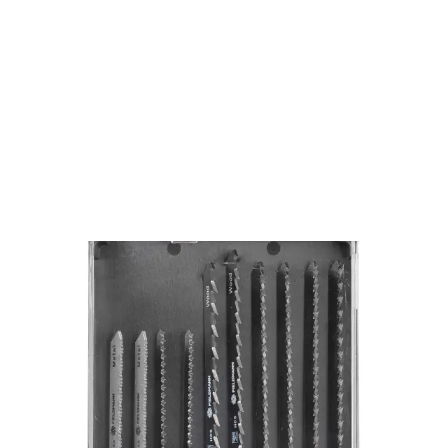
Zaregistrujte
/
Prihláste
sa a získajte dopravu zadarmo pri
objednávke nad 50€.
Všetko pre dielňu
Príslušenstvo
Pílové listy
Listy do píly FDP 9001
FDP 9001
Listy do píly