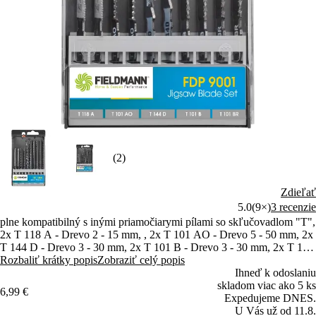
(2)
Zdieľať
5.0
(9×)
3 recenzie
plne kompatibilný s inými priamočiarymi pílami so skľučovadlom "T",
2x T 118 A - Drevo 2 - 15 mm, , 2x T 101 AO - Drevo 5 - 50 mm, 2x
T 144 D - Drevo 3 - 30 mm, 2x T 101 B - Drevo 3 - 30 mm, 2x T 101
BR - Kov 1 - 3 mm
Rozbaliť krátky popis
Zobraziť celý popis
Ihneď k odoslaniu
skladom viac ako 5 ks
6,99 €
Expedujeme DNES.
U Vás už od 11.8.