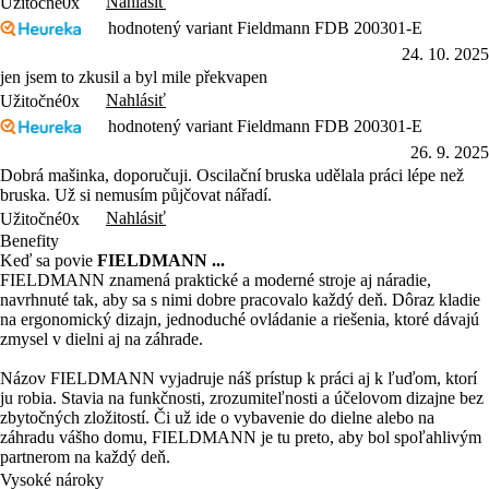
Nahlásiť
Užitočné
0x
hodnotený variant Fieldmann FDB 200301-E
24. 10. 2025
jen jsem to zkusil a byl mile překvapen
Nahlásiť
Užitočné
0x
hodnotený variant Fieldmann FDB 200301-E
26. 9. 2025
Dobrá mašinka, doporučuji. Oscilační bruska udělala práci lépe než
bruska. Už si nemusím půjčovat nářadí.
Nahlásiť
Užitočné
0x
Benefity
Keď sa povie
FIELDMANN ...
FIELDMANN znamená praktické a moderné stroje aj náradie,
navrhnuté tak, aby sa s nimi dobre pracovalo každý deň. Dôraz kladie
na ergonomický dizajn, jednoduché ovládanie a riešenia, ktoré dávajú
zmysel v dielni aj na záhrade.
Názov FIELDMANN vyjadruje náš prístup k práci aj k ľuďom, ktorí
ju robia. Stavia na funkčnosti, zrozumiteľnosti a účelovom dizajne bez
zbytočných zložitostí. Či už ide o vybavenie do dielne alebo na
záhradu vášho domu, FIELDMANN je tu preto, aby bol spoľahlivým
partnerom na každý deň.
Vysoké nároky