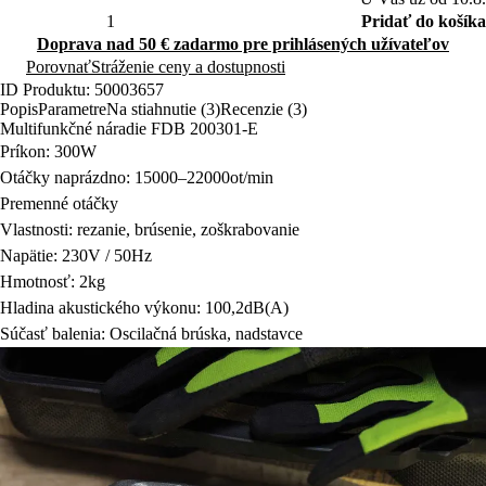
Pridať do košíka
Doprava nad 50 € zadarmo pre prihlásených užívateľov
Porovnať
Stráženie ceny a dostupnosti
ID Produktu: 50003657
Popis
Parametre
Na stiahnutie (3)
Recenzie (3)
Multifunkčné náradie FDB 200301-E
Príkon: 300W
Otáčky naprázdno: 15000–22000ot/min
Premenné otáčky
Vlastnosti: rezanie, brúsenie, zoškrabovanie
Napätie: 230V / 50Hz
Hmotnosť: 2kg
Hladina akustického výkonu: 100,2dB(A)
Súčasť balenia: Oscilačná brúska, nadstavce