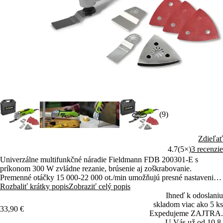
(9)
Zdieľať
4.7
(5×)
3 recenzie
Univerzálne multifunkčné náradie Fieldmann FDB 200301-E s
príkonom 300 W zvládne rezanie, brúsenie aj zoškrabovanie.
Premenné otáčky 15 000-22 000 ot./min umožňujú presné nastavenie.
Ergonomický dizajn zaisťuje pohodlnú prácu aj pri dlhšom používaní.
Rozbaliť krátky popis
Zobraziť celý popis
Ihneď k odoslaniu
skladom viac ako 5 ks
33,90 €
Expedujeme ZAJTRA.
U Vás už od 10.8.