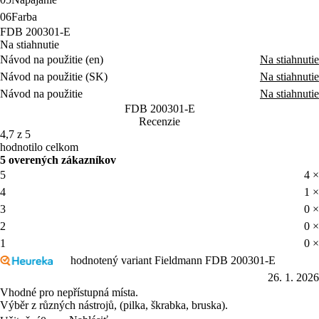
06
Farba
FDB 200301-E
Na stiahnutie
Návod na použitie (en)
Na stiahnutie
Návod na použitie (SK)
Na stiahnutie
Návod na použitie
Na stiahnutie
FDB 200301-E
Recenzie
4,7 z 5
hodnotilo celkom
5 overených zákazníkov
5
4 ×
4
1 ×
3
0 ×
2
0 ×
1
0 ×
hodnotený variant Fieldmann FDB 200301-E
26. 1. 2026
Vhodné pro nepřístupná místa.
Výběr z různých nástrojů, (pilka, škrabka, bruska).