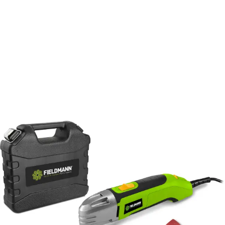
Zaregistrujte
/
Prihláste
sa a získajte dopravu zadarmo pri
objednávke nad 50€.
Všetko pre dielňu
Elektrické náradie
Brúsky
Oscilačné brúsky
Multifunkčné oscilačné náradie FDB 200301-E
FDB 200301-E
Multifunkčné oscilačné náradie