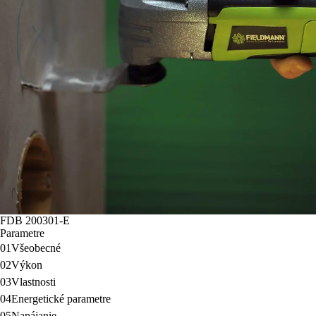
FDB 200301-E
Parametre
01
Všeobecné
02
Výkon
03
Vlastnosti
04
Energetické parametre
05
Napájanie