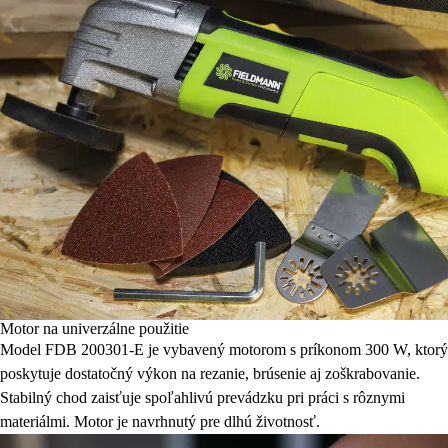
Motor na univerzálne použitie
Model FDB 200301-E je vybavený motorom s príkonom 300 W, ktorý
poskytuje dostatočný výkon na rezanie, brúsenie aj zoškrabovanie.
Stabilný chod zaisťuje spoľahlivú prevádzku pri práci s rôznymi
materiálmi. Motor je navrhnutý pre dlhú životnosť.