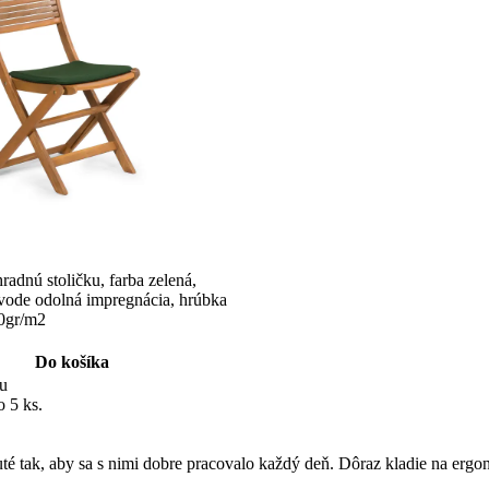
radnú stoličku, farba zelená,
vode odolná impregnácia, hrúbka
0gr/m2
Do košíka
iu
 5 ks.
tak, aby sa s nimi dobre pracovalo každý deň. Dôraz kladie na ergono