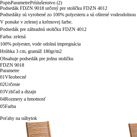
Popis
Parametre
Príslušenstvo (2)
Podsedák FDZN 9018 určený pre stoličku FDZN 4012
Podsedáky sú vyrobené zo 100% polyesteru a sú oštrené vodeodolnou 
V ponuke v zelenej a krémovej farbe.
Podsedák pre záhradnú stoličku FDZN 4012
Farba: zelená
100% polyester, vode odolná impregnácia
Hrúbka 3 cm, gramáž 180gr/m2
Obsahuje podsedák pre jednu stoličku
FDZN 9018
Parametre
01
Všeobecné
02
Určenie
03
Vzhľad a dizajn
04
Rozmery a hmotnosť
05
Farba
Poťahy na nábytok