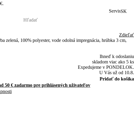
€.
Servis
SK
Zdieľať
rba zelená, 100% polyester, vode odolná impregnácia, hrúbka 3 cm,
Ihneď k odoslaniu
skladom viac ako 5 ks
Expedujeme v PONDELOK.
U Vás už od 10.8.
Pridať do košíka
d 50 € zadarmo pre prihlásených užívateľov
upnosti