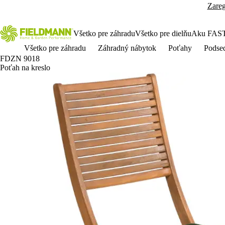
Zareg
Všetko pre záhradu
Všetko pre dielňu
Aku FAS
Všetko pre záhradu
Záhradný nábytok
Poťahy
Podsed
FDZN 9018
Poťah na kreslo