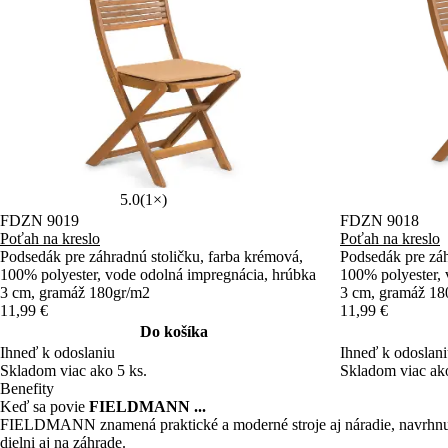
5.0
(1×)
FDZN 9019
FDZN 9018
Poťah na kreslo
Poťah na kreslo
Podsedák pre záhradnú stoličku, farba krémová,
Podsedák pre záh
100% polyester, vode odolná impregnácia, hrúbka
100% polyester, 
3 cm, gramáž 180gr/m2
3 cm, gramáž 18
11,99 €
11,99 €
Do košíka
Ihneď k odoslaniu
Ihneď k odoslan
Skladom viac ako 5 ks.
Skladom viac ako
Benefity
Keď sa povie
FIELDMANN ...
FIELDMANN znamená praktické a moderné stroje aj náradie, navrhnuté 
dielni aj na záhrade.