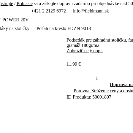
istrujte
/
Prihláste
sa a získajte dopravu zadarmo pri objednávke nad 50
+421 2 2129 6972
info@fieldmann.sk
T POWER 20V
áky na stoličky
Poťah na kreslo FDZN 9018
Podsedák pre záhradnú stoličku, fa
gramáž 180gr/m2
Zobraziť celý popis
11,99 €
Doprava na
Porovnať
Stráženie ceny a dost
ID Produktu: 50001897