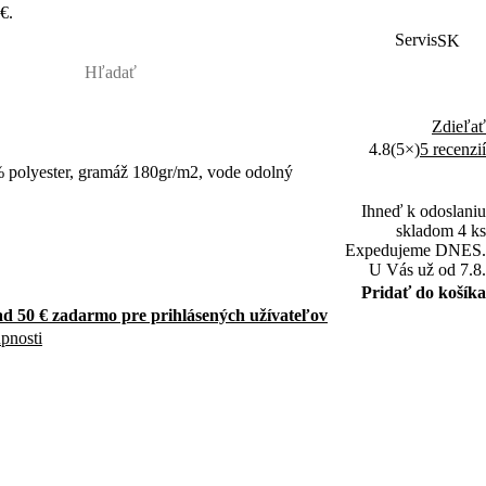
€.
Servis
SK
Zdieľať
4.8
(5×)
5 recenzií
polyester, gramáž 180gr/m2, vode odolný
Ihneď k odoslaniu
skladom 4 ks
Expedujeme DNES.
U Vás už od 7.8.
Pridať do košíka
d 50 € zadarmo pre prihlásených užívateľov
upnosti