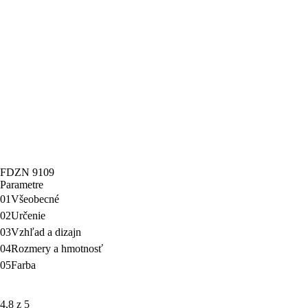
FDZN 9109
Parametre
01
Všeobecné
02
Určenie
03
Vzhľad a dizajn
04
Rozmery a hmotnosť
05
Farba
4,8 z 5