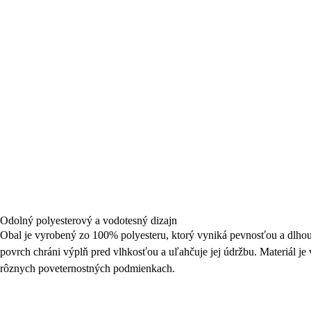
Odolný polyesterový a vodotesný dizajn
Obal je vyrobený zo 100% polyesteru, ktorý vyniká pevnosťou a dlh
povrch chráni výplň pred vlhkosťou a uľahčuje jej údržbu. Materiál je
rôznych poveternostných podmienkach.