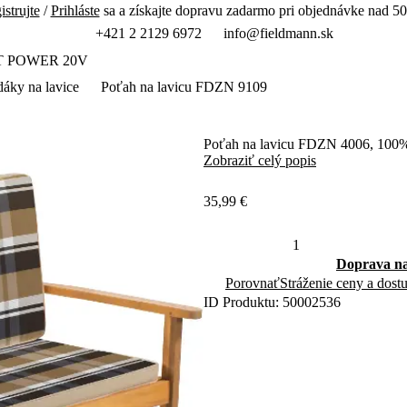
istrujte
/
Prihláste
sa a získajte dopravu zadarmo pri objednávke nad 50
+421 2 2129 6972
info@fieldmann.sk
T POWER 20V
áky na lavice
Poťah na lavicu FDZN 9109
Poťah na lavicu FDZN 4006, 100% 
Zobraziť celý popis
35,99 €
Doprava na
Porovnať
Stráženie ceny a dost
ID Produktu: 50002536