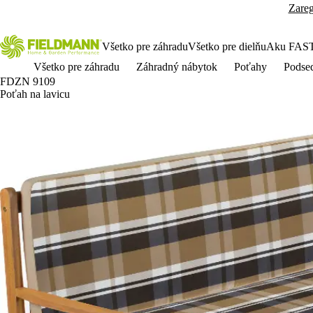
Zareg
Všetko pre záhradu
Všetko pre dielňu
Aku FAS
Všetko pre záhradu
Záhradný nábytok
Poťahy
Podsed
FDZN 9109
Poťah na lavicu