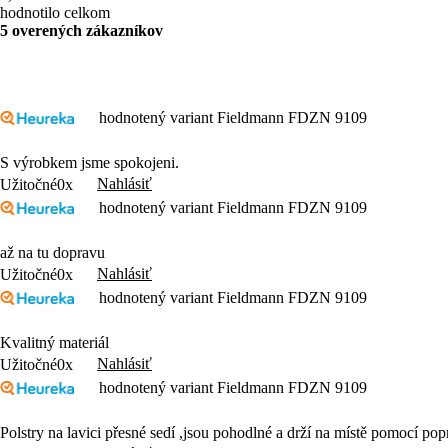
hodnotilo celkom
5 overených zákazníkov
hodnotený variant Fieldmann FDZN 9109
S výrobkem jsme spokojeni.
Nahlásiť
Užitočné
0x
hodnotený variant Fieldmann FDZN 9109
až na tu dopravu
Nahlásiť
Užitočné
0x
hodnotený variant Fieldmann FDZN 9109
Kvalitný materiál
Nahlásiť
Užitočné
0x
hodnotený variant Fieldmann FDZN 9109
Polstry na lavici přesné sedí ,jsou pohodlné a drží na místě pomocí pop