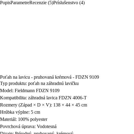
Popis
Parametre
Recenzie (5)
Príslušenstvo (4)
Poťah na lavicu - pruhovaná krémová - FDZN 9109
Typ produktu: poťah na záhradnú lavičku
Model: Fieldmann FDZN 9109
Kompatibilita: záhradná lavica FDZN 4006-T
Rozmery (Západ × D × V): 138 × 44 × 45 cm
Hrúbka výplne: 5 cm
Materiál: 100% polyester
Povrchová úprava: Vodotesná
Dizajn: Prírodný, pruhovaný, krémový