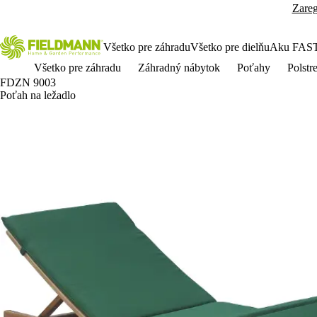
Zareg
Všetko pre záhradu
Všetko pre dielňu
Aku FAS
Všetko pre záhradu
Záhradný nábytok
Poťahy
Polstr
FDZN 9003
Poťah na ležadlo