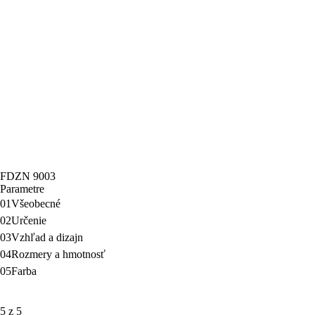
FDZN 9003
Parametre
01
Všeobecné
02
Určenie
03
Vzhľad a dizajn
04
Rozmery a hmotnosť
05
Farba
5 z 5