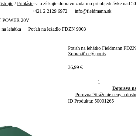
istrujte
/
Prihláste
sa a získajte dopravu zadarmo pri objednávke nad 50
+421 2 2129 6972
info@fieldmann.sk
T POWER 20V
e na lehátka
Poťah na ležadlo FDZN 9003
Poťah na lehátko Fieldmann FDZN 
Zobraziť celý popis
36,99 €
Doprava na
Porovnať
Stráženie ceny a dost
ID Produktu: 50001265