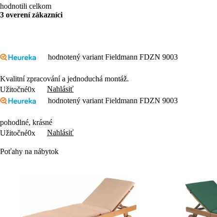
hodnotili celkom
3 overení zákazníci
hodnotený variant Fieldmann FDZN 9003
Kvalitní zpracování a jednoduchá montáž.
Nahlásiť
Užitočné
0x
hodnotený variant Fieldmann FDZN 9003
pohodlné, krásné
Nahlásiť
Užitočné
0x
Poťahy na nábytok