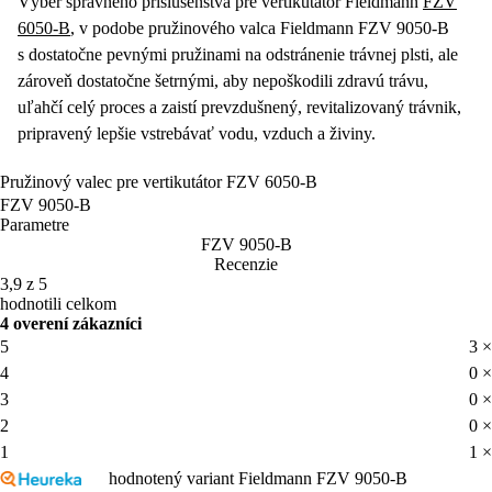
zároveň dostatočne šetrnými, aby nepoškodili zdravú trávu,
uľahčí celý proces a zaistí prevzdušnený, revitalizovaný trávnik,
pripravený lepšie vstrebávať vodu, vzduch a živiny.
Pružinový valec pre vertikutátor FZV 6050-B
FZV 9050-B
Parametre
FZV 9050-B
Recenzie
3,9 z 5
hodnotili celkom
4 overení zákazníci
5
3 ×
4
0 ×
3
0 ×
2
0 ×
1
1 ×
hodnotený variant Fieldmann FZV 9050-B
19. 6. 2025
Dle mého názoru se jedná o špatné konstrukční řešení. Kryt
řemenového převodu dosedá na konec hřídele pružin a je nutné najít
polohu, mezi krajními polohami kdy se hřídel vůbec netočí nebo