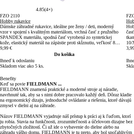
Dámske záhradné rukavice, ideálne pre ženy / deti, moderný
Hobb
vzor v spojení s kvalitným materiálom, vrchná časť z pružného
časť
SPANDEX materiálu, spodná časť vyrobená zo syntetickej
tkan
kože, elastický materiál na zápästie proti skĺznutiu, veľkosť 8"
10/
(S)
9,99 €
3,9
Do košíka
Ihneď k odoslaniu
Ihn
Skladom viac ako 5 ks.
Skl
Benefity
Keď sa povie
FIELDMANN ...
FIELDMANN znamená praktické a moderné stroje aj náradie,
navrhnuté tak, aby sa s nimi dobre pracovalo každý deň. Dôraz kladie
na ergonomický dizajn, jednoduché ovládanie a riešenia, ktoré dávajú
zmysel v dielni aj na záhrade.
Názov FIELDMANN vyjadruje náš prístup k práci aj k ľuďom, ktorí
ju robia. Stavia na funkčnosti, zrozumiteľnosti a účelovom dizajne bez
zbytočných zložitostí. Či už ide o vybavenie do dielne alebo na
záhradu vášho domu, FIELDMANN je tu preto, aby bol spoľahlivým
partnerom na každý deň.
Vysoké nároky
1 batéria 40 strojov