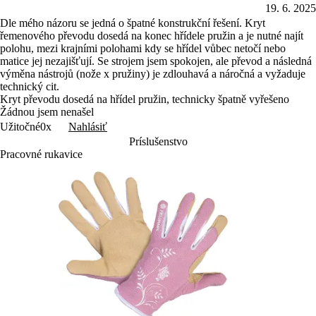
matice jej nezajišťují. Se strojem jsem spokojen, ale převod a následná
výměna nástrojů (nože x pružiny) je zdlouhavá a náročná a vyžaduje
technický cit.
Kryt převodu dosedá na hřídel pružin, technicky špatně vyřešeno
Žádnou jsem nenašel
Nahlásiť
Užitočné
0x
Príslušenstvo
Pracovné rukavice
4.85
(4×)
FZO 2110
FZO
Hobby rukavice
Hob