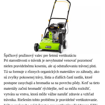
Špičkový pružinový valec pre šetrnú vertikutáciu
Pri starostlivosti o
trávnik
je nevyhnutné venovať pozornosť
nielen pravidelnému koseniu, ale aj odstraňovaniu trávnej plsti.
Tá sa formuje z rôznych organických materiálov zo záhrady, ako
sú zvyšky pokosenej trávy, lístia a ďalších častí rastlín, ktoré
postupne zasychajú a hromadia sa na povrchu pôdy. Keď sa tieto
materiály začnú hromadiť rýchlejšie, než sa môžu rozložiť,
vytvára sa vrstva, ktorá môže vážne narušiť zdravie a vzhľad
trávnika. Riešením tohto problému je pravidelné
vertikutovanie
.
Výber správneho príslušenstva pre vertikutátor Fieldmann
FZV
6050-B
, v podobe
pružinového valca
Fieldmann FZV 9050-B
s dostatočne pevnými pružinami na odstránenie trávnej plsti, ale