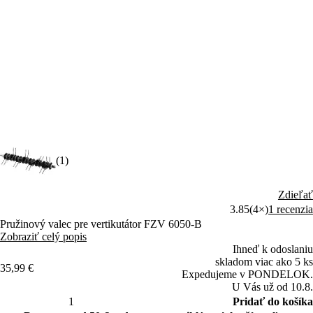
(1)
Zdieľať
3.85
(4×)
1 recenzia
Pružinový valec pre vertikutátor FZV 6050-B
Zobraziť celý popis
Ihneď k odoslaniu
skladom viac ako 5 ks
35,99 €
Expedujeme v PONDELOK.
U Vás už od 10.8.
Pridať do košíka
Doprava nad 50 € zadarmo pre prihlásených užívateľov
Porovnať
Stráženie ceny a dostupnosti
ID Produktu: 50004371
Popis
Parametre
Recenzie (1)
Príslušenstvo (6)