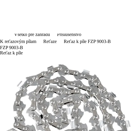
Zaregistrujte
/
Prihláste
sa a získajte dopravu zadarmo pri
objednávke nad 50€.
Všetko pre záhradu
Príslušenstvo
K reťazovým pílam
Reťaze
Reťaz k píle FZP 9003-B
FZP 9003-B
Reťaz k píle