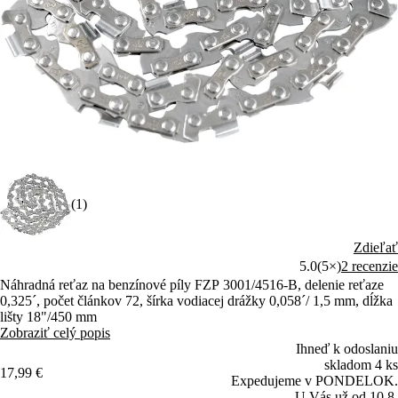
(1)
Zdieľať
5.0
(5×)
2 recenzie
Náhradná reťaz na benzínové píly FZP 3001/4516-B, delenie reťaze
0,325´, počet článkov 72, šírka vodiacej drážky 0,058´/ 1,5 mm, dĺžka
lišty 18"/450 mm
Zobraziť celý popis
Ihneď k odoslaniu
skladom 4 ks
17,99 €
Expedujeme v PONDELOK.
U Vás už od 10.8.