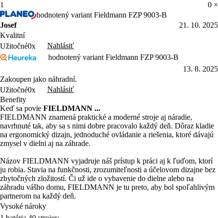
1
0 ×
hodnotený variant Fieldmann FZP 9003-B
Josef
21. 10. 2025
Kvalitní
Nahlásiť
Užitočné
0x
hodnotený variant Fieldmann FZP 9003-B
13. 8. 2025
Zakoupen jako náhradní.
Nahlásiť
Užitočné
0x
Benefity
Keď sa povie
FIELDMANN ...
FIELDMANN znamená praktické a moderné stroje aj náradie,
navrhnuté tak, aby sa s nimi dobre pracovalo každý deň. Dôraz kladie
na ergonomický dizajn, jednoduché ovládanie a riešenia, ktoré dávajú
zmysel v dielni aj na záhrade.
Názov FIELDMANN vyjadruje náš prístup k práci aj k ľuďom, ktorí
ju robia. Stavia na funkčnosti, zrozumiteľnosti a účelovom dizajne bez
zbytočných zložitostí. Či už ide o vybavenie do dielne alebo na
záhradu vášho domu, FIELDMANN je tu preto, aby bol spoľahlivým
partnerom na každý deň.
Vysoké nároky
1 batéria 40 strojov