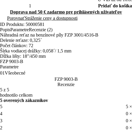
Pridať do košíka
Doprava nad 50 € zadarmo pre prihlásených užívateľov
Porovnať
Stráženie ceny a dostupnosti
ID Produktu: 50000581
Popis
Parametre
Recenzie (2)
Náhradná reťaz na benzínové píly FZP 3001/4516-B
Delenie reťaze: 0,325´
Počet článkov: 72
Šírka vodiacej drážky: 0,058´/ 1,5 mm
Dĺžka lišty: 18"/450 mm
FZP 9003-B
Parametre
01
Všeobecné
FZP 9003-B
Recenzie
5 z 5
hodnotilo celkom
5 overených zákazníkov
5
5 ×
4
0 ×
3
0 ×
2
0 ×