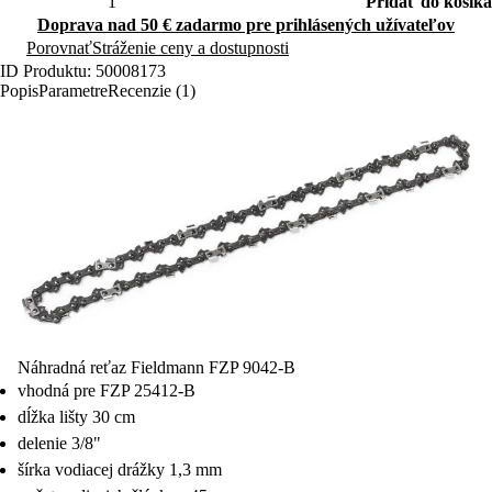
Pridať do košíka
Doprava nad 50 € zadarmo pre prihlásených užívateľov
Porovnať
Stráženie ceny a dostupnosti
ID Produktu: 50008173
Popis
Parametre
Recenzie (1)
Náhradná reťaz Fieldmann FZP 9042-B
vhodná pre FZP 25412-B
dĺžka lišty 30 cm
delenie 3/8"
šírka vodiacej drážky 1,3 mm