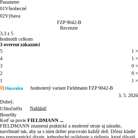
Parametre
01
Všeobecné
02
Výbava
FZP 9042-B
Recenzie
3,3 z 5
hodnotili celkom
3 overení zákazníci
5
1 ×
4
1 ×
3
0 ×
2
0 ×
1
1 ×
hodnotený variant Fieldmann FZP 9042-B
3. 5. 2026
Dobrý.
Nahlásiť
Užitočné
0x
Benefity
Keď sa povie
FIELDMANN ...
FIELDMANN znamená praktické a moderné stroje aj náradie,
navrhnuté tak, aby sa s nimi dobre pracovalo každý deň. Dôraz kladie
na ergonomický dizajn, jednoduché ovládanie a riešenia, ktoré dávajú