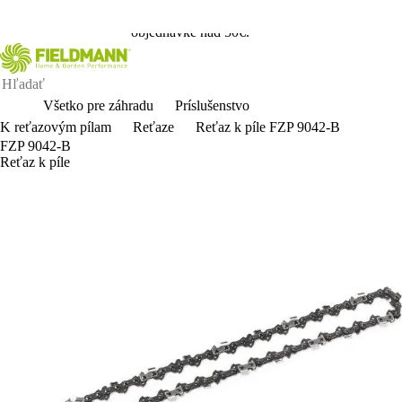
Zaregistrujte
/
Prihláste
sa a získajte dopravu zadarmo pri
objednávke nad 50€.
Všetko pre záhradu
Príslušenstvo
K reťazovým pílam
Reťaze
Reťaz k píle FZP 9042-B
FZP 9042-B
Reťaz k píle