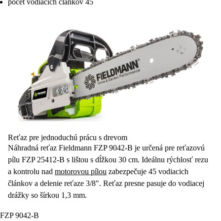
počet vodiacich článkov 45
Reťaz pre jednoduchú prácu s drevom
Náhradná reťaz
Fieldmann FZP 9042-B je určená pre reťazovú
pílu FZP 25412-B s lištou s dĺžkou 30 cm. Ideálnu rýchlosť rezu
a kontrolu nad
motorovou pílou
zabezpečuje
45 vodiacich
článkov
a delenie reťaze 3/8". Reťaz presne pasuje do vodiacej
drážky so šírkou 1,3 mm.
FZP 9042-B