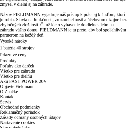
zmysel v dielni aj na záhrade.
Názov FIELDMANN vyjadruje náš prístup k práci aj k ľuďom, ktorí
ju robia. Stavia na funkčnosti, zrozumiteľnosti a účelovom dizajne bez
zbytočných zložitostí. Či už ide o vybavenie do dielne alebo na
záhradu vášho domu, FIELDMANN je tu preto, aby bol spoľahlivým
partnerom na každý deň.
Vysoké nároky
1 batéria 40 strojov
Priaznivé ceny
Produkty
Poťahy ako darček
Všetko pre záhradu
Všetko pre dielňu
Aku FAST POWER 20V
Objavte Fieldmann
O Značke
Kontakt
Servis
Obchodné podmienky
Reklamačný poriadok
Zásady ochrany osobných údajov
Nastavenie cookies
Stav objednávky