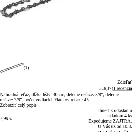
(1)
Zdieľať
3.3
(3×)
1 recenzia
Náhradná reťaz, dĺžka lišty: 30 cm, delenie reťaze: 3/8", delenie
reťaze: 3/8", počet vodiacich článkov reťazí: 45
Zobraziť celý popis
Ihneď k odoslaniu
skladom 4 ks
7,99 €
Expedujeme ZAJTRA.
U Vás už od 10.8.