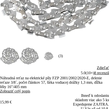
(3)
Zdieľať
5.0
(10×)
8 recenzií
Náhradná reťaz na elektrické píly FZP 2001/2002/2020-E, delenie
reťaze 3/8´, počet článkov 57, šírka vodiacej drážky 1,3 mm, dĺžka
lišty 16"/405 mm
Zobraziť celý popis
Ihneď k odoslaniu
skladom viac ako 5 ks
15,99 €
Expedujeme ZAJTRA.
U Vás už od 10.8.
Pridať do košíka
Doprava nad 50 € zadarmo pre prihlásených užívateľov