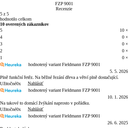
5 z 5
hodnotilo celkom
10 overených zákazníkov
5
10 ×
4
0 ×
3
0 ×
2
0 ×
1
0 ×
hodnotený variant Fieldmann FZP 9001
5. 5. 2026
Plně funkční řetěz. Na běžné řezání dřeva a větví plně dostačující.
Nahlásiť
Užitočné
0x
hodnotený variant Fieldmann FZP 9001
10. 1. 2026
Na takové to domácí žvýkání naprosto v pořádku.
Nahlásiť
Užitočné
0x
hodnotený variant Fieldmann FZP 9001
26. 6. 2025
Rychlost dodávky
Nahlásiť
Užitočné
0x
hodnotený variant Fieldmann FZP 9001