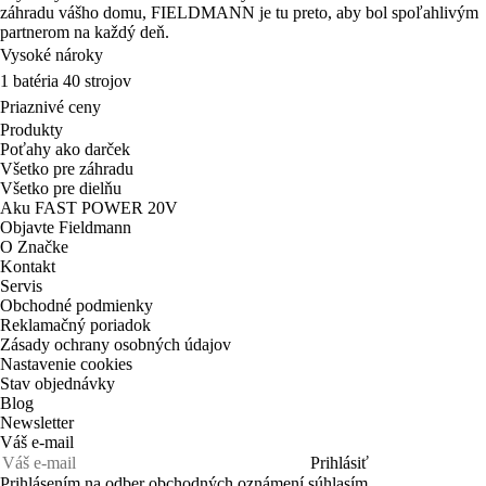
Vysoké nároky
1 batéria 40 strojov
Priaznivé ceny
Produkty
Poťahy ako darček
Všetko pre záhradu
Všetko pre dielňu
Aku FAST POWER 20V
Objavte Fieldmann
O Značke
Kontakt
Servis
Obchodné podmienky
Reklamačný poriadok
Zásady ochrany osobných údajov
Nastavenie cookies
Stav objednávky
Blog
Newsletter
Váš e-mail
Prihlásiť
Prihlásením na odber obchodných oznámení súhlasím
so .
spracovaním osobných údajov
SK