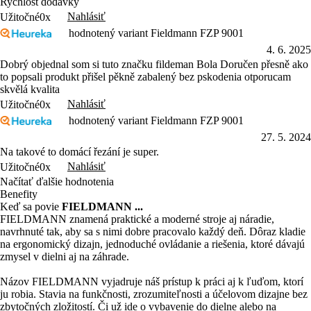
4. 6. 2025
Dobrý objednal som si tuto značku fildeman Bola Doručen přesně ako
to popsali produkt přišel pěkně zabalený bez pskodenia otporucam
skvělá kvalita
Nahlásiť
Užitočné
0x
hodnotený variant Fieldmann FZP 9001
27. 5. 2024
Na takové to domácí řezání je super.
Nahlásiť
Užitočné
0x
Načítať ďalšie hodnotenia
Benefity
Keď sa povie
FIELDMANN ...
FIELDMANN znamená praktické a moderné stroje aj náradie,
navrhnuté tak, aby sa s nimi dobre pracovalo každý deň. Dôraz kladie
na ergonomický dizajn, jednoduché ovládanie a riešenia, ktoré dávajú
zmysel v dielni aj na záhrade.
Názov FIELDMANN vyjadruje náš prístup k práci aj k ľuďom, ktorí
ju robia. Stavia na funkčnosti, zrozumiteľnosti a účelovom dizajne bez
zbytočných zložitostí. Či už ide o vybavenie do dielne alebo na
záhradu vášho domu, FIELDMANN je tu preto, aby bol spoľahlivým
partnerom na každý deň.