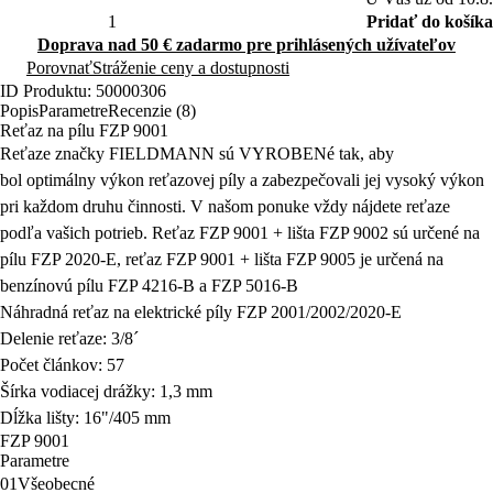
Porovnať
Stráženie ceny a dostupnosti
ID Produktu: 50000306
Popis
Parametre
Recenzie (8)
Reťaz na pílu FZP 9001
Reťaze značky FIELDMANN sú VYROBENé tak, aby
bol optimálny výkon reťazovej píly a zabezpečovali jej vysoký výkon
pri každom druhu činnosti.
V našom ponuke vždy nájdete reťaze
podľa vašich potrieb.
Reťaz FZP 9001 + lišta FZP 9002 sú určené na
pílu FZP 2020-E, reťaz FZP 9001 + lišta FZP 9005 je určená na
benzínovú pílu FZP 4216-B a FZP 5016-B
Náhradná reťaz na elektrické píly FZP 2001/2002/2020-E
Delenie reťaze: 3/8´
Počet článkov: 57
Šírka vodiacej drážky: 1,3 mm
Dĺžka lišty: 16"/405 mm
FZP 9001
Parametre
01
Všeobecné
FZP 9001
Recenzie