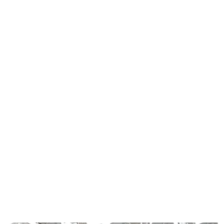
Všetko pre záhradu
Príslušenstvo
K reťazovým pílam
Reťaze
Reťaz na motorovú pílu FZP 9001
FZP 9001
Reťaz na motorovú pílu