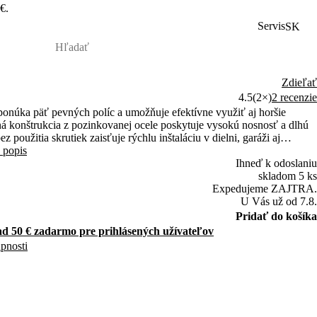
€.
Servis
SK
Zdieľať
4.5
(2×)
2 recenzie
onúka päť pevných políc a umožňuje efektívne využiť aj horšie
tná konštrukcia z pozinkovanej ocele poskytuje vysokú nosnosť a dlhú
 použitia skrutiek zaisťuje rýchlu inštaláciu v dielni, garáži aj
 popis
Ihneď k odoslaniu
skladom 5 ks
Expedujeme ZAJTRA.
U Vás už od 7.8.
Pridať do košíka
d 50 € zadarmo pre prihlásených užívateľov
upnosti