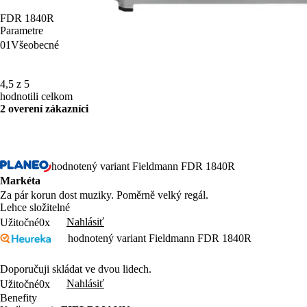
FDR 1840R
Parametre
01
Všeobecné
4,5 z 5
hodnotili celkom
2 overení zákazníci
hodnotený variant Fieldmann FDR 1840R
Markéta
Za pár korun dost muziky. Poměrně velký regál.
Lehce složitelné
Nahlásiť
Užitočné
0x
hodnotený variant Fieldmann FDR 1840R
Doporučuji skládat ve dvou lidech.
Nahlásiť
Užitočné
0x
Benefity