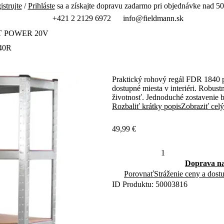
istrujte
/
Prihláste
sa a získajte dopravu zadarmo pri objednávke nad 50
+421 2 2129 6972
info@fieldmann.sk
T POWER 20V
40R
Praktický rohový regál FDR 1840 p
dostupné miesta v interiéri. Robus
životnosť. Jednoduché zostavenie bez
domácich úložných priestoroch.
Rozbaliť krátky popis
Zobraziť celý
49,99 €
Doprava na
Porovnať
Stráženie ceny a dost
ID Produktu: 50003816