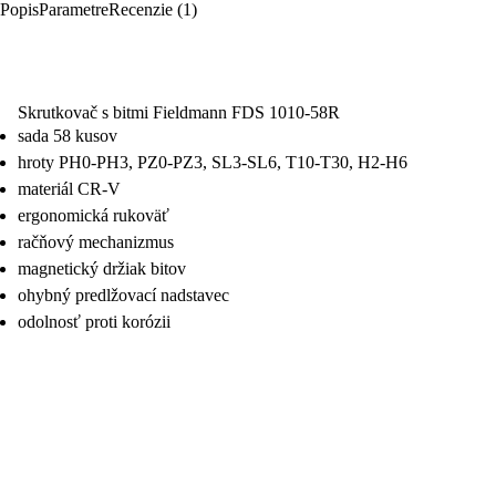
Popis
Parametre
Recenzie (1)
Skrutkovač s bitmi Fieldmann FDS 1010-58R
sada 58 kusov
hroty PH0-PH3, PZ0-PZ3, SL3-SL6, T10-T30, H2-H6
materiál CR-V
ergonomická rukoväť
račňový mechanizmus
magnetický držiak bitov
ohybný predlžovací nadstavec
odolnosť proti korózii