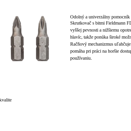
Odolný a univerzálny pomocník
Skrutkovač s bitmi Fieldmann 
vyššej pevnosti a nižšiemu opot
hlavíc
, takže ponúka široké možn
Račňový mechanizmus
uľahčuje 
pomáha pri práci na horšie dost
používaniu.
valite