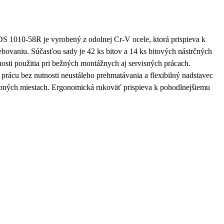
FDS 1010-58R
je vyrobený z odolnej
Cr-V ocele
, ktorá prispieva k
rebovaniu. Súčasťou sady je
42 ks bitov
a
14 ks bitových nástrčných
osti použitia pri bežných montážnych aj servisných prácach.
prácu bez nutnosti neustáleho prehmatávania a flexibilný nadstavec
upných miestach. Ergonomická rukoväť prispieva k pohodlnejšiemu