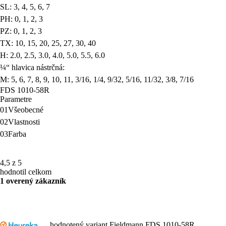
SL: 3, 4, 5, 6, 7
PH: 0, 1, 2, 3
PZ: 0, 1, 2, 3
TX: 10, 15, 20, 25, 27, 30, 40
H: 2.0, 2.5, 3.0, 4.0, 5.0, 5.5, 6.0
¼“ hlavica nástrčná:
M: 5, 6, 7, 8, 9, 10, 11, 3/16, 1/4, 9/32, 5/16, 11/32, 3/8, 7/16
FDS 1010-58R
Parametre
01
Všeobecné
02
Vlastnosti
03
Farba
4,5 z 5
hodnotil celkom
1 overený zákazník
hodnotený variant Fieldmann FDS 1010-58R