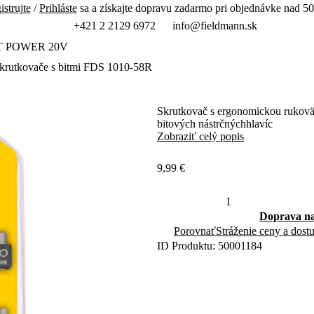
istrujte
/
Prihláste
sa a získajte dopravu zadarmo pri objednávke nad 50
+421 2 2129 6972
info@fieldmann.sk
T POWER 20V
krutkovače s bitmi FDS 1010-58R
Skrutkovač s ergonomickou rukoväťo
bitových nástrčnýchhlavíc
Zobraziť celý popis
9,99 €
Doprava na
Porovnať
Stráženie ceny a dost
ID Produktu: 50001184