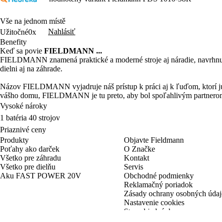
Vše na jednom místě
Nahlásiť
Užitočné
0x
Benefity
Keď sa povie
FIELDMANN ...
FIELDMANN znamená praktické a moderné stroje aj náradie, navrhnuté 
dielni aj na záhrade.
Názov FIELDMANN vyjadruje náš prístup k práci aj k ľuďom, ktorí ju r
vášho domu, FIELDMANN je tu preto, aby bol spoľahlivým partnero
Vysoké nároky
1 batéria 40 strojov
Priaznivé ceny
Produkty
Objavte Fieldmann
Poťahy ako darček
O Značke
Všetko pre záhradu
Kontakt
Všetko pre dielňu
Servis
Aku FAST POWER 20V
Obchodné podmienky
Reklamačný poriadok
Zásady ochrany osobných úda
Nastavenie cookies
Stav objednávky
Blog