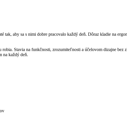
tak, aby sa s nimi dobre pracovalo každý deň. Dôraz kladie na ergono
obia. Stavia na funkčnosti, zrozumiteľnosti a účelovom dizajne bez zb
m na každý deň.
jov