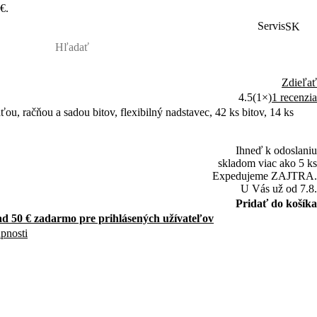
€.
Servis
SK
Zdieľať
4.5
(1×)
1 recenzia
u, račňou a sadou bitov, flexibilný nadstavec, 42 ks bitov, 14 ks
Ihneď k odoslaniu
skladom viac ako 5 ks
Expedujeme ZAJTRA.
U Vás už od 7.8.
Pridať do košíka
d 50 € zadarmo pre prihlásených užívateľov
upnosti