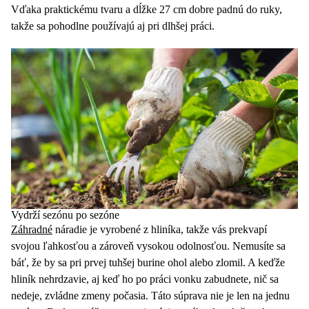
Vďaka praktickému tvaru a
dĺžke 27 cm
dobre padnú do ruky,
takže sa pohodlne používajú aj pri dlhšej práci.
Vydrží sezónu po sezóne
Záhradné
náradie je vyrobené z hliníka, takže vás prekvapí
svojou ľahkosťou a zároveň vysokou odolnosťou. Nemusíte sa
báť, že by sa pri prvej tuhšej burine ohol alebo zlomil. A keďže
hliník
nehrdzavie, aj keď ho po práci vonku zabudnete, nič sa
nedeje, zvládne zmeny počasia. Táto súprava nie je len na jednu