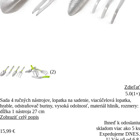
(2)
Zdieľať
5.0
(1×)
Sada 4 ručných nástrojov, lopatka na sadenie, viacúčelová lopatka,
hrable, odstraňovač buriny, vysoká odolnosť, materiál hliník, rozmery:
dĺžka 1 nástroja 27 cm
Zobraziť celý popis
Ihneď k odoslaniu
skladom viac ako 5 ks
15,99 €
Expedujeme DNES.
U Vás už od 6.8.