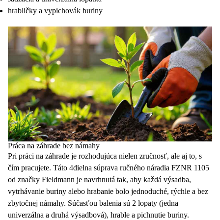
hrabličky a vypichovák buriny
Práca na záhrade bez námahy
Pri práci na záhrade je rozhodujúca nielen zručnosť, ale aj to, s
čím pracujete. Táto 4dielna
súprava
ručného náradia FZNR 1105
od značky Fieldmann je navrhnutá tak, aby každá výsadba,
vytrhávanie buriny alebo hrabanie bolo jednoduché, rýchle a bez
zbytočnej námahy. Súčasťou balenia sú 2 lopaty (jedna
univerzálna a druhá výsadbová), hrable a pichnutie buriny.