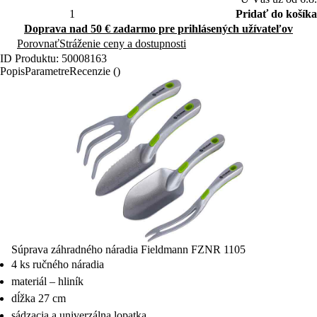
Pridať do košíka
Doprava nad 50 € zadarmo pre prihlásených užívateľov
Porovnať
Stráženie ceny a dostupnosti
ID Produktu: 50008163
Popis
Parametre
Recenzie ()
Súprava záhradného náradia Fieldmann FZNR 1105
4 ks ručného náradia
materiál – hliník
dĺžka 27 cm
sádzacia a univerzálna lopatka