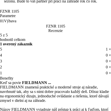
sezónu. Bude to váš partner pri práci na záhrade rok čo rok.
FZNR 1105
Parametre
01
Výbava
FZNR 1105
Recenzie
5 z 5
hodnotil celkom
1 overený zákazník
5
1 ×
4
0 ×
3
0 ×
2
0 ×
1
0 ×
Benefity
Keď sa povie
FIELDMANN ...
FIELDMANN znamená praktické a moderné stroje aj náradie,
navrhnuté tak, aby sa s nimi dobre pracovalo každý deň. Dôraz kladie
na ergonomický dizajn, jednoduché ovládanie a riešenia, ktoré dávajú
zmysel v dielni aj na záhrade.
Názov FIELDMANN vyjadruje náš prístup k práci aj k ľuďom, ktorí