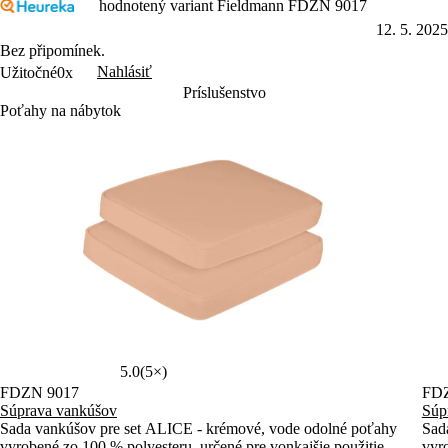
hodnotený variant Fieldmann FDZN 9017
12. 5. 2025
Bez připomínek.
Nahlásiť
Užitočné
0x
Príslušenstvo
Poťahy na nábytok
5.0
(5×)
FDZN 9017
FD
Súprava vankúšov
Súp
Sada vankúšov pre set ALICE - krémové, vode odolné poťahy
Sad
vyrobené zo 100 % polyesteru, určené pre vonkajšie použitie
vyro