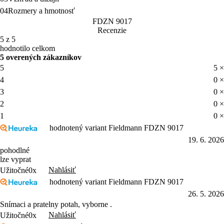
04
Rozmery a hmotnosť
FDZN 9017
Recenzie
5 z 5
hodnotilo celkom
5 overených zákazníkov
5
5 ×
4
0 ×
3
0 ×
2
0 ×
1
0 ×
hodnotený variant Fieldmann FDZN 9017
19. 6. 2026
pohodlné
lze vyprat
Nahlásiť
Užitočné
0x
hodnotený variant Fieldmann FDZN 9017
26. 5. 2026
Snímaci a pratelny potah, vyborne .
Nahlásiť
Užitočné
0x