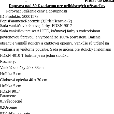
Pridať do košíka
Doprava nad 50 € zadarmo pre prihlásených užívateľov
Porovnať
Stráženie ceny a dostupnosti
ID Produktu: 50001578
Popis
Parametre
Recenzie (3)
Príslušenstvo (2)
Sada vankúšov krémovej farby FDZN 9017
Sada vankúšov pre set ALICE, krémovej farby s vodeodolnou
povrchovou úpravou je vyrobená zo 100% polyesteru. Balenie
obsahuje vankúš stoličky a chrbtovej opierky.
Vankúše sú určené na
vonkajšie aj vnútorné použitie. Sada je určená pre stoličky Fieldmann
FDZN 4010-T balenie je na jednu stoličku.
Rozmery:
Vankúš stoličky 40 x 33cm
Hrúbka 5 cm
Chrbtová opierka 40 x 30 cm
Hrúbka 5 cm
FDZN 9017
Parametre
01
Všeobecné
02
Určenie
03
Vzhľad a dizajn