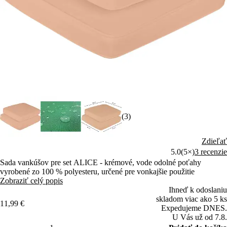
(3)
Zdieľať
5.0
(5×)
3 recenzie
Sada vankúšov pre set ALICE - krémové, vode odolné poťahy
vyrobené zo 100 % polyesteru, určené pre vonkajšie použitie
Zobraziť celý popis
Ihneď k odoslaniu
skladom viac ako 5 ks
11,99 €
Expedujeme DNES.
U Vás už od 7.8.