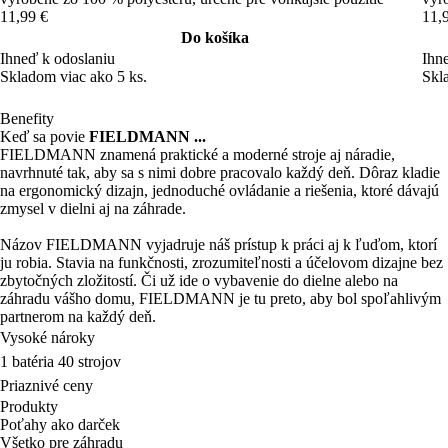
11,99 €
11,
Do košíka
Ihneď k odoslaniu
Ihn
Skladom viac ako 5 ks.
Skl
Benefity
Keď sa povie
FIELDMANN ...
FIELDMANN znamená praktické a moderné stroje aj náradie,
navrhnuté tak, aby sa s nimi dobre pracovalo každý deň. Dôraz kladie
na ergonomický dizajn, jednoduché ovládanie a riešenia, ktoré dávajú
zmysel v dielni aj na záhrade.
Názov FIELDMANN vyjadruje náš prístup k práci aj k ľuďom, ktorí
ju robia. Stavia na funkčnosti, zrozumiteľnosti a účelovom dizajne bez
zbytočných zložitostí. Či už ide o vybavenie do dielne alebo na
záhradu vášho domu, FIELDMANN je tu preto, aby bol spoľahlivým
partnerom na každý deň.
Vysoké nároky
1 batéria 40 strojov
Priaznivé ceny
Produkty
Poťahy ako darček
Všetko pre záhradu