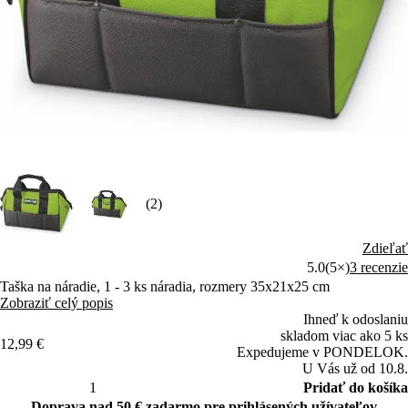
(2)
Zdieľať
5.0
(5×)
3 recenzie
Taška na náradie, 1 - 3 ks náradia, rozmery 35x21x25 cm
Zobraziť celý popis
Ihneď k odoslaniu
skladom viac ako 5 ks
12,99 €
Expedujeme v PONDELOK.
U Vás už od 10.8.
Pridať do košíka
Doprava nad 50 € zadarmo pre prihlásených užívateľov