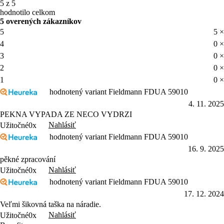
5 z 5
hodnotilo celkom
5 overených zákazníkov
5
5 ×
4
0 ×
3
0 ×
2
0 ×
1
0 ×
hodnotený variant Fieldmann FDUA 59010
4. 11. 2025
PEKNA VYPADA ZE NECO VYDRZI
Nahlásiť
Užitočné
0x
hodnotený variant Fieldmann FDUA 59010
16. 9. 2025
pěkné zpracování
Nahlásiť
Užitočné
0x
hodnotený variant Fieldmann FDUA 59010
17. 12. 2024
Veľmi šikovná taška na náradie.
Nahlásiť
Užitočné
0x