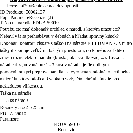
Porovnať
Stráženie ceny a dostupnosti
ID Produktu: 50002137
Popis
Parametre
Recenzie (3)
Taška na náradie FDUA 59010
Potrebujete mať dokonalý prehľad o náradí, s ktorým pracujete?
Nebaví vás sa prehrabávať v debnách a hľadať správny kúsok?
Dokonalú kontrolu získate s taškou na náradie FIELDMANN. Vnútro
tašky
disponuje veľkým úložným priestorom
, do ktorého sa ľahko
zmestí rôzne elektro náradie (brúska, aku skrutkovač, ...). Taška na
náradie dizajnovaná pre 1 - 3 kusov náradia je flexibilným
pomocníkom pri preprave náradia.
Je vyrobená z odolného textilného
materiálu, ktorý odolá aj kvapkám vody, čím chráni náradie pred
nežiaducou vlhkosťou.
Taška na náradie
1 - 3 ks náradia
Rozmery 35x21x25 cm
FDUA 59010
Parametre
FDUA 59010
Recenzie