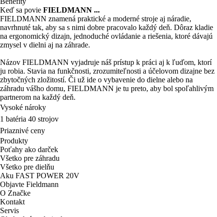
Benefity
Keď sa povie
FIELDMANN ...
FIELDMANN znamená praktické a moderné stroje aj náradie,
navrhnuté tak, aby sa s nimi dobre pracovalo každý deň. Dôraz kladie
na ergonomický dizajn, jednoduché ovládanie a riešenia, ktoré dávajú
zmysel v dielni aj na záhrade.
Názov FIELDMANN vyjadruje náš prístup k práci aj k ľuďom, ktorí
ju robia. Stavia na funkčnosti, zrozumiteľnosti a účelovom dizajne bez
zbytočných zložitostí. Či už ide o vybavenie do dielne alebo na
záhradu vášho domu, FIELDMANN je tu preto, aby bol spoľahlivým
partnerom na každý deň.
Vysoké nároky
1 batéria 40 strojov
Priaznivé ceny
Produkty
Poťahy ako darček
Všetko pre záhradu
Všetko pre dielňu
Aku FAST POWER 20V
Objavte Fieldmann
O Značke
Kontakt
Servis