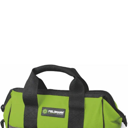
Zaregistrujte
/
Prihláste
sa a získajte dopravu zadarmo pri
objednávke nad 50€.
Všetko pre dielňu
Príslušenstvo
Boxy na náradie
Taška na náradie FDUA 59010
FDUA 59010
Taška na náradie