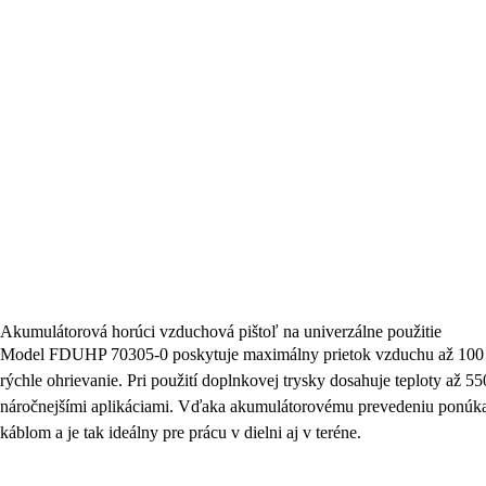
Akumulátorová horúci vzduchová pištoľ na univerzálne použitie
Model FDUHP 70305-0 poskytuje maximálny prietok vzduchu až 100 l/
rýchle ohrievanie. Pri použití doplnkovej trysky dosahuje teploty až 550
náročnejšími aplikáciami. Vďaka akumulátorovému prevedeniu ponúk
káblom a je tak ideálny pre prácu v dielni aj v teréne.