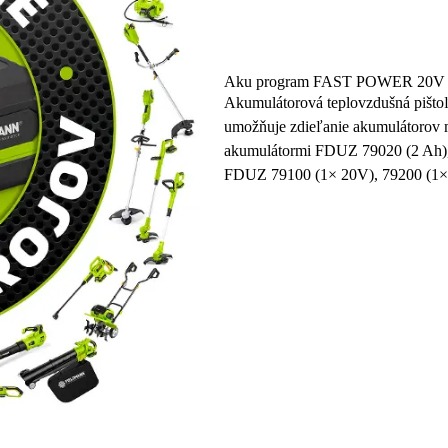
Aku program FAST POWER 20V
Akumulátorová teplovzdušná piš
umožňuje zdieľanie akumulátorov m
akumulátormi FDUZ 79020 (2 Ah),
FDUZ 79100 (1× 20V), 79200 (1× 2