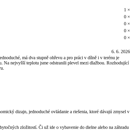
1 ×
0 ×
0 ×
0 ×
0 ×
6. 6. 2026
jednoduché, má dva stupně ohřevu a pro práci v dílně i v terénu je
u. Na nejvyšší teplotu jsme odstranili plevel mezi dlažbou. Rozhodující
ru.
mický dizajn, jednoduché ovládanie a riešenia, ktoré dávajú zmysel v
ytočných zložitostí. Či už ide o vybavenie do dielne alebo na záhradu