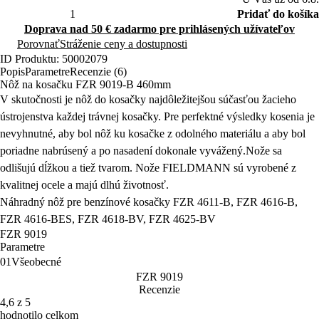
Pridať do košíka
Doprava nad 50 € zadarmo pre prihlásených užívateľov
Porovnať
Stráženie ceny a dostupnosti
ID Produktu: 50002079
Popis
Parametre
Recenzie (6)
Nôž na kosačku FZR 9019-B 460mm
V skutočnosti je nôž do kosačky najdôležitejšou súčasťou žacieho
ústrojenstva každej trávnej kosačky. Pre perfektné výsledky kosenia je
nevyhnutné, aby bol nôž ku kosačke z odolného materiálu a aby bol
poriadne nabrúsený a po nasadení dokonale vyvážený.Nože sa
odlišujú dĺžkou a tiež tvarom.
Nože FIELDMANN sú vyrobené z
kvalitnej ocele a majú dlhú životnosť.
Náhradný nôž pre benzínové kosačky
FZR 4611-B, FZR 4616-B,
FZR 4616-BES, FZR 4618-BV, FZR 4625-BV
FZR 9019
Parametre
01
Všeobecné
FZR 9019
Recenzie
4,6 z 5
hodnotilo celkom