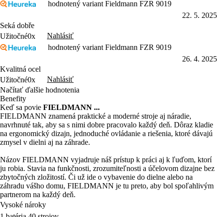
hodnotený variant Fieldmann FZR 9019
22. 5. 2025
Seká dobře
Nahlásiť
Užitočné
0x
hodnotený variant Fieldmann FZR 9019
26. 4. 2025
Kvalitná ocel
Nahlásiť
Užitočné
0x
Načítať ďalšie hodnotenia
Benefity
Keď sa povie
FIELDMANN ...
FIELDMANN znamená praktické a moderné stroje aj náradie,
navrhnuté tak, aby sa s nimi dobre pracovalo každý deň. Dôraz kladie
na ergonomický dizajn, jednoduché ovládanie a riešenia, ktoré dávajú
zmysel v dielni aj na záhrade.
Názov FIELDMANN vyjadruje náš prístup k práci aj k ľuďom, ktorí
ju robia. Stavia na funkčnosti, zrozumiteľnosti a účelovom dizajne bez
zbytočných zložitostí. Či už ide o vybavenie do dielne alebo na
záhradu vášho domu, FIELDMANN je tu preto, aby bol spoľahlivým
partnerom na každý deň.
Vysoké nároky
1 batéria 40 strojov