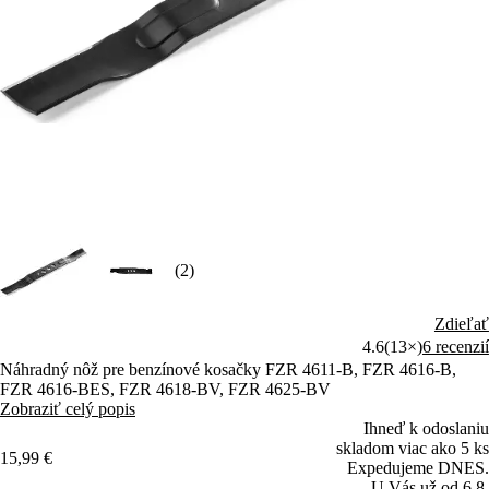
(2)
Zdieľať
4.6
(13×)
6 recenzií
Náhradný nôž pre benzínové kosačky FZR 4611-B, FZR 4616-B,
FZR 4616-BES, FZR 4618-BV, FZR 4625-BV
Zobraziť celý popis
Ihneď k odoslaniu
skladom viac ako 5 ks
15,99 €
Expedujeme DNES.
U Vás už od 6.8.