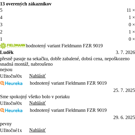
13 overených zákazníkov
5
11 ×
4
1 ×
3
0 ×
2
1 ×
1
0 ×
hodnotený variant Fieldmann FZR 9019
Luděk
3. 7. 2026
přesně pasuje na sekačku, dobře zabalené, dobrá cena, nepoškozeno
snadná montáž, nabroušeno
nejsou
Nahlásiť
Užitočné
0x
hodnotený variant Fieldmann FZR 9019
25. 7. 2025
Sme spokojný všetko bolo v poriaku
Nahlásiť
Užitočné
0x
hodnotený variant Fieldmann FZR 9019
29. 6. 2025
pevny
Nahlásiť
Užitočné
1x