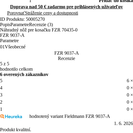
Porovnať
Stráženie ceny a dostupnosti
ID Produktu: 50005270
Popis
Parametre
Recenzie (3)
Náhradný nôž pre kosačku FZR 70435-0
FZR 9037-A
Parametre
01
Všeobecné
FZR 9037-A
Recenzie
5 z 5
hodnotilo celkom
6 overených zákazníkov
5
6 ×
4
0 ×
3
0 ×
2
0 ×
1
0 ×
hodnotený variant Fieldmann FZR 9037-A
1. 6. 2026
Produkt kvalitní.
Nahlásiť
Užitočné
0x