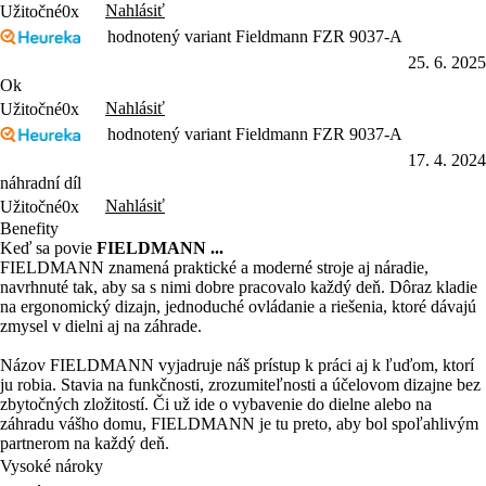
hodnotený variant Fieldmann FZR 9037-A
25. 6. 2025
Ok
Nahlásiť
Užitočné
0x
hodnotený variant Fieldmann FZR 9037-A
17. 4. 2024
náhradní díl
Nahlásiť
Užitočné
0x
Benefity
Keď sa povie
FIELDMANN ...
FIELDMANN znamená praktické a moderné stroje aj náradie,
navrhnuté tak, aby sa s nimi dobre pracovalo každý deň. Dôraz kladie
na ergonomický dizajn, jednoduché ovládanie a riešenia, ktoré dávajú
zmysel v dielni aj na záhrade.
Názov FIELDMANN vyjadruje náš prístup k práci aj k ľuďom, ktorí
ju robia. Stavia na funkčnosti, zrozumiteľnosti a účelovom dizajne bez
zbytočných zložitostí. Či už ide o vybavenie do dielne alebo na
záhradu vášho domu, FIELDMANN je tu preto, aby bol spoľahlivým
partnerom na každý deň.
Vysoké nároky
1 batéria 40 strojov