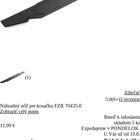
(1)
Zdieľať
5.0
(6×)
3 recenzie
Náhradný nôž pre kosačku FZR 70435-0
Zobraziť celý popis
Ihneď k odoslaniu
skladom 5 ks
11,99 €
Expedujeme v PONDELOK.
U Vás už od 10.8.
Pridať do košíka
Doprava nad 50 € zadarmo pre prihlásených užívateľov