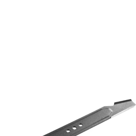
objednávke nad 50€.
Všetko pre záhradu
Príslušenstvo
Príslušenstvo ku kosačkám
Nože ku kosačkám
Žací nôž ku kosačke FZR 9037-A
FZR 9037-A
Žací nôž ku kosačke