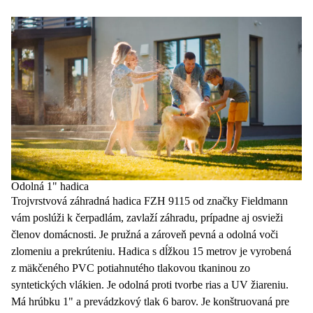
Odolná 1" hadica
Trojvrstvová
záhradná hadica
FZH 9115 od značky Fieldmann
vám poslúži k čerpadlám, zavlaží záhradu, prípadne aj osvieži
členov domácnosti. Je pružná a zároveň pevná a odolná voči
zlomeniu a prekrúteniu.
Hadica
s dĺžkou
15 metrov
je vyrobená
z mäkčeného PVC potiahnutého tlakovou tkaninou zo
syntetických vlákien. Je odolná proti tvorbe rias a UV žiareniu.
Má hrúbku 1" a prevádzkový
tlak 6 barov
. Je konštruovaná pre