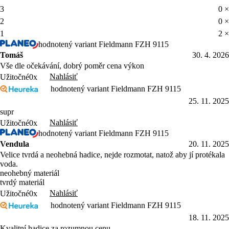
3
0 ×
2
0 ×
1
2 ×
hodnotený variant Fieldmann FZH 9115
Tomáš
30. 4. 2026
Vše dle očekávání, dobrý poměr cena výkon
Nahlásiť
Užitočné
0x
hodnotený variant Fieldmann FZH 9115
25. 11. 2025
supr
Nahlásiť
Užitočné
0x
hodnotený variant Fieldmann FZH 9115
Vendula
20. 11. 2025
Velice tvrdá a neohebná hadice, nejde rozmotat, natož aby jí protékala
voda.
neohebný materiál
tvrdý materiál
Nahlásiť
Užitočné
0x
hodnotený variant Fieldmann FZH 9115
18. 11. 2025
Kvalitní hadice za rozumnou cenu.