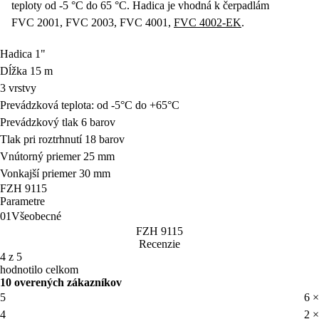
teploty od -5 °C do 65 °C. Hadica je vhodná k čerpadlám
FVC 2001, FVC 2003, FVC 4001,
FVC 4002-EK
.
Hadica 1"
Dĺžka 15 m
3 vrstvy
Prevádzková teplota: od -5°C do +65°C
Prevádzkový tlak 6 barov
Tlak pri roztrhnutí 18 barov
Vnútorný priemer 25 mm
Vonkajší priemer 30 mm
FZH 9115
Parametre
01
Všeobecné
FZH 9115
Recenzie
4 z 5
hodnotilo celkom
10 overených zákazníkov
5
6 ×
4
2 ×