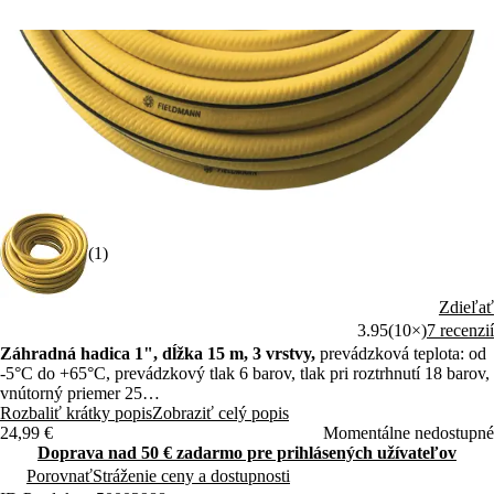
(1)
Zdieľať
3.95
(10×)
7 recenzií
Záhradná hadica 1", dĺžka 15 m, 3 vrstvy,
prevádzková teplota: od
-5°C do +65°C, prevádzkový tlak 6 barov, tlak pri roztrhnutí 18 barov,
vnútorný priemer 25
mm, vonkajší priemer 30 mm
Rozbaliť krátky popis
Zobraziť celý popis
24,99 €
Momentálne nedostupné
Doprava nad 50 € zadarmo pre prihlásených užívateľov
Porovnať
Stráženie ceny a dostupnosti