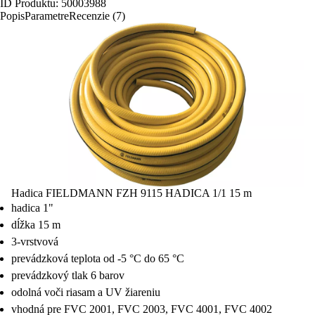
ID Produktu: 50003988
Popis
Parametre
Recenzie (7)
Hadica FIELDMANN FZH 9115 HADICA 1/1 15 m
hadica 1"
dĺžka 15 m
3-vrstvová
prevádzková teplota od -5 °C do 65 °C
prevádzkový tlak 6 barov
odolná voči riasam a UV žiareniu
vhodná pre FVC 2001, FVC 2003, FVC 4001, FVC 4002