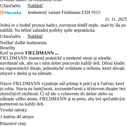
Nahlásiť
Užitočné
0x
hodnotený variant Fieldmann FZH 9115
11. 11. 2025
Jedná se o hodně pevnou hadici, rozvinout téměř nejde, snad by šla po
nahřátí. Na běžné zahradní potřeby spíše nepraktická.
Nahlásiť
Užitočné
0x
Načítať ďalšie hodnotenia
Benefity
Keď sa povie
FIELDMANN ...
FIELDMANN znamená praktické a moderné stroje aj náradie,
navrhnuté tak, aby sa s nimi dobre pracovalo každý deň. Dôraz kladie
na ergonomický dizajn, jednoduché ovládanie a riešenia, ktoré dávajú
zmysel v dielni aj na záhrade.
Názov FIELDMANN vyjadruje náš prístup k práci aj k ľuďom, ktorí
ju robia. Stavia na funkčnosti, zrozumiteľnosti a účelovom dizajne bez
zbytočných zložitostí. Či už ide o vybavenie do dielne alebo na
záhradu vášho domu, FIELDMANN je tu preto, aby bol spoľahlivým
partnerom na každý deň.
Vysoké nároky
1 batéria 40 strojov
Priaznivé ceny