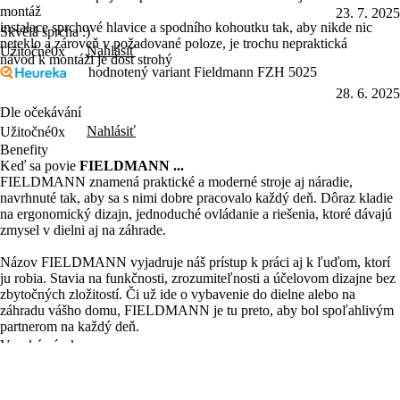
montáž
23. 7. 2025
instalace sprchové hlavice a spodního kohoutku tak, aby nikde nic
Skvělá sprcha :)
neteklo a zároveň v požadované poloze, je trochu nepraktická
Nahlásiť
Užitočné
0x
návod k montáži je dost strohý
hodnotený variant Fieldmann FZH 5025
28. 6. 2025
Dle očekávání
Nahlásiť
Užitočné
0x
Benefity
Keď sa povie
FIELDMANN ...
FIELDMANN znamená praktické a moderné stroje aj náradie,
navrhnuté tak, aby sa s nimi dobre pracovalo každý deň. Dôraz kladie
na ergonomický dizajn, jednoduché ovládanie a riešenia, ktoré dávajú
zmysel v dielni aj na záhrade.
Názov FIELDMANN vyjadruje náš prístup k práci aj k ľuďom, ktorí
ju robia. Stavia na funkčnosti, zrozumiteľnosti a účelovom dizajne bez
zbytočných zložitostí. Či už ide o vybavenie do dielne alebo na
záhradu vášho domu, FIELDMANN je tu preto, aby bol spoľahlivým
partnerom na každý deň.
Vysoké nároky
1 batéria 40 strojov
Priaznivé ceny