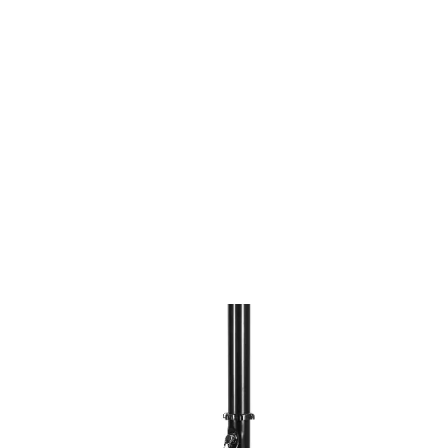
Zaregistrujte
/
Prihláste
sa a získajte dopravu zadarmo pri
objednávke nad 50€.
Všetko pre záhradu
Zavlažovanie záhrady
Záhradné solárne sprchy
Záhradná sprcha FZH 5025
FZH 5025
Záhradná sprcha