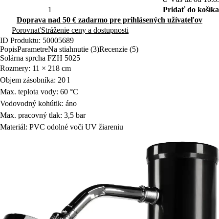
Pridať do košíka
Doprava nad 50 € zadarmo pre prihlásených užívateľov
Porovnať
Stráženie ceny a dostupnosti
ID Produktu: 50005689
Popis
Parametre
Na stiahnutie (3)
Recenzie (5)
Solárna sprcha FZH 5025
Rozmery: 11 × 218 cm
Objem zásobníka: 20 l
Max. teplota vody: 60 °C
Vodovodný kohútik: áno
Max. pracovný tlak: 3,5 bar
Materiál: PVC odolné voči UV žiareniu