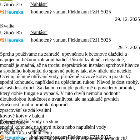
Nahlásiť
Užitočné
1x
hodnotený variant Fieldmann FZH 5025
29. 12. 2025
Kvalita
Nahlásiť
Užitočné
0x
hodnotený variant Fieldmann FZH 5025
29. 7. 2025
Sprchu používáme na zahradě, upevněnou k betonové dlaždici a
napojenou běžnou zahradní hadicí. Působí kvalitně a elegantně,
montáž je snadná, až na trochu nepraktickou instalaci sprchové hlavice
a spodního kohoutku do správné polohy tak, aby nikde nic neteklo.
Oceňuji účinné ohřívání vody, přiložené kovové kotvy a praktický
spodní kohoutek, například na opláchnutí rukou. Návod je dost strohý,
ale asi dostačující. Za danou cenu jde podle mě o povedený produkt,
který dobře funguje a vypadá. V tuto chvíli nemohu hodnotit
dlouhodobou funkčnost a trvanlivost, ale na základě prvních
zkušeností mohu produkt doporučit.
zpracování se zdá kvalitní
kovové kotvy v balení
účinné ohřívání vody na slunci
Zobrazit celé
spodní kohoutek na umytí rukou nebo napuštění vody
Nahlásiť
Užitočné
0x
elegantní a za solidní cenu
hodnotený variant Fieldmann FZH 5025
až na instalaci napojení sprchové hlavice a kohoutku jednoduchá