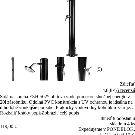
(5)
Zdieľať
4.8
(8×)
5 recenzií
Solárna sprcha FZH 5025 ohrieva vodu pomocou slnečnej energie v
20l zásobníku. Odolná PVC konštrukcia s UV ochranou je ideálna na
dlhodobé vonkajšie použitie. Praktický vodovodný kohútik rozširuje
možnosti využitia na záhrade aj pri bazéne.
Rozbaliť krátky popis
Zobraziť celý popis
Ihneď k odoslaniu
skladom 4 ks
119,00 €
Expedujeme v PONDELOK.
U Vás už od 10.8.