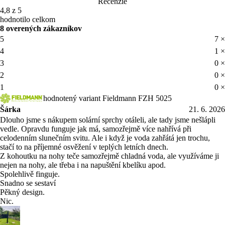
Recenzie
4,8 z 5
hodnotilo celkom
8 overených zákazníkov
5
7 ×
4
1 ×
3
0 ×
2
0 ×
1
0 ×
hodnotený variant Fieldmann FZH 5025
Šárka
21. 6. 2026
Dlouho jsme s nákupem solární sprchy otáleli, ale tady jsme nešlápli
vedle. Opravdu funguje jak má, samozřejmě více nahřívá při
celodenním slunečním svitu. Ale i když je voda zahřátá jen trochu,
stačí to na příjemné osvěžení v teplých letních dnech.
Z kohoutku na nohy teče samozřejmě chladná voda, ale využíváme ji
nejen na nohy, ale třeba i na napuštění kbelíku apod.
Spolehlivě finguje.
Snadno se sestaví
Pěkný design.
Nic.